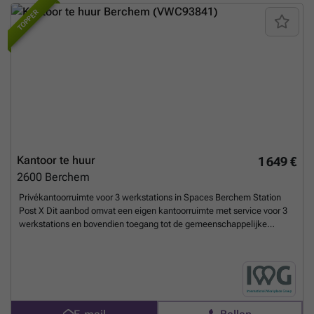
overeen met deze specifieke locatie. Neem contact op
Meer weten?
CV
Meer weten?
TOPPER
Kantoor te huur
1 649 €
2600
Berchem
Privékantoorruimte voor 3 werkstations in Spaces Berchem Station
Post X Dit aanbod omvat een eigen kantoorruimte met service voor 3
werkstations en bovendien toegang tot de gemeenschappelijke
ruimtes, waaronder vergaderzalen, een open co-workingruimte, een
lounge, een koffiehoek en een receptie met kantoorapparatuur. De
grootte van het kantoor en de prijs zijn afhankelijk van de
beschikbaarheid en kunnen variëren. Een op maat gemaakte
kantoorruimte voor drie teamleden waar alles tot in de puntjes
geregeld is. De weg naar boven ligt open met deze energie-efficiënte