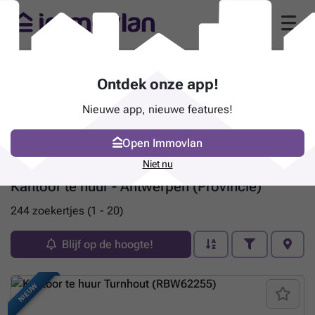
Ontdek onze app!
Nieuwe app, nieuwe features!
Open Immovlan
Niet nu
Kantoor te huur - Antwerpen (Provincie)
244 zoekertjes (1 - 20)
Blijf op de hoogte!
NIEUW