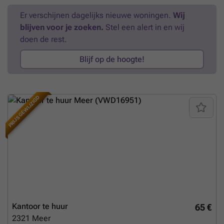
ruimte van 20 m² bij te huren aan 500 euro/maand. Ingroeihuur van
Er verschijnen dagelijks nieuwe woningen.
Wij
toepassing: Jaar 1: 1.495 euro/maand excl. kosten + (500 euro/maand
blijven voor je zoeken.
Stel een alert in en wij
optioneel) Jaar 2: 1.745 euro/maand excl. kosten + (500 euro/maand
optioneel) Jaar 3: 1.995 euro/maand excl. kosten + (500 euro/maand
doen de rest.
optioneel) EPC: D
Meer weten?
Blijf op de hoogte!
PRIJS GEWIJZIGD
Kantoor te huur
65 €
2321
Meer