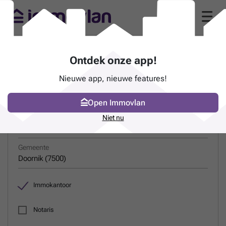
Gids van immokantoren in Doornik (7500)
Ontdek onze app!
(pagina 2)
Nieuwe app, nieuwe features!
ZOEK EEN PROFESSIONAL
Open Immovlan
Niet nu
Naam
Gemeente
Immokantoor
Notaris