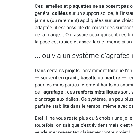
Ces lamelles et plaquettes ne se posent pas c
général
collées
sur un support solide, à l’ins
jamais (ou rarement) appliquées sur une cloiso
adaptée, il est possible de couvrir des surface
de la marge… On rassure ceux qui sont des bri
la pose est rapide et assez facile, même si un 
… ou via un système d’agrafes 
Dans certains projets, notamment lorsque l’on 
— souvent en
granit
,
basalte
ou
marbre
— l’en
pour les murs particulièrement hauts ou soumis 
de l’
agrafage
: des
renforts métalliques
sont s
d’ancrage aux dalles. Ce système, un peu plu
parfaite stabilité dans le temps, même avec de
Bref, il ne vous reste plus qu’à choisir une jolie
toutefois, on sait que c’est évident mais c’est
vendeur et présentez clairement votre projet !