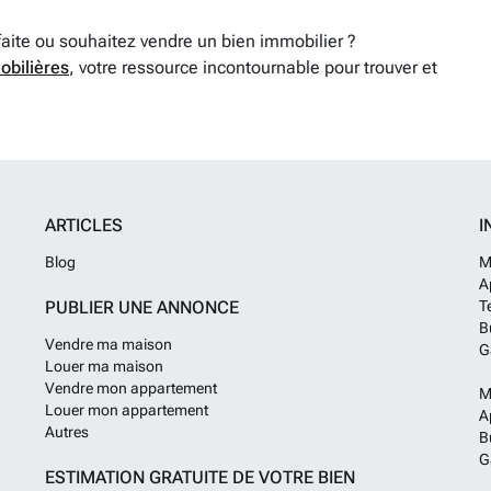
faite ou souhaitez vendre un bien immobilier ?
obilières
, votre ressource incontournable pour trouver et
ARTICLES
I
Blog
M
A
PUBLIER UNE ANNONCE
T
B
Vendre ma maison
G
Louer ma maison
Vendre mon appartement
M
Louer mon appartement
A
Autres
B
G
ESTIMATION GRATUITE DE VOTRE BIEN