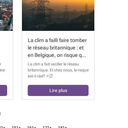
La clim a failli faire tomber
le réseau britannique : et
en Belgique, on risque quoi
?
r
La clim a fait vaciller le réseau
ine
britannique. Et chez nous, le risque
est-il réel? ⚡🥵
Lire plus
t
41+
151+
161+
171+
181+