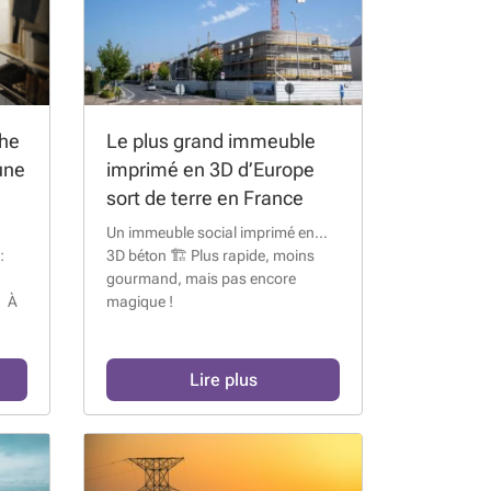
che
Le plus grand immeuble
une
imprimé en 3D d’Europe
sort de terre en France
Un immeuble social imprimé en…
:
3D béton 🏗️ Plus rapide, moins
gourmand, mais pas encore
 À
magique !
Lire plus