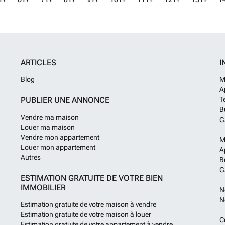
ARTICLES
I
Blog
M
A
PUBLIER UNE ANNONCE
T
B
Vendre ma maison
G
Louer ma maison
Vendre mon appartement
M
Louer mon appartement
A
Autres
B
G
ESTIMATION GRATUITE DE VOTRE BIEN
IMMOBILIER
N
N
Estimation gratuite de votre maison à vendre
Estimation gratuite de votre maison à louer
C
Estimation gratuite de votre appartement à vendre