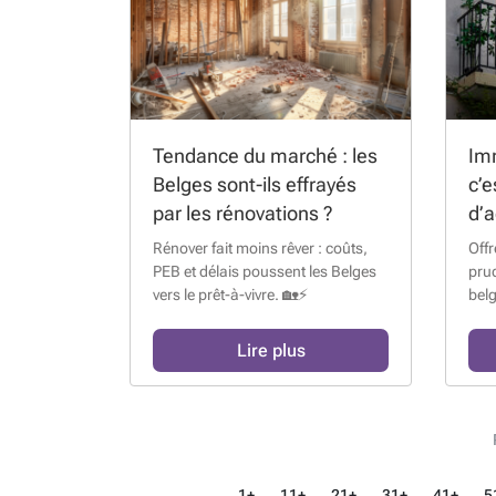
Tendance du marché : les
Imm
Belges sont-ils effrayés
c’
par les rénovations ?
d’a
son
Rénover fait moins rêver : coûts,
Off
né
PEB et délais poussent les Belges
prud
vers le prêt-à-vivre. 🏡⚡
bel
Lire plus
1+
11+
21+
31+
41+
5