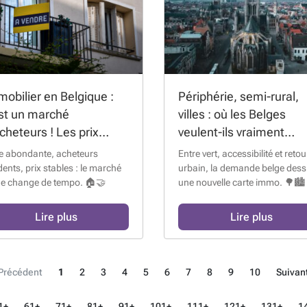
obilier en Belgique :
Périphérie, semi-rural,
est un marché
villes : où les Belges
cheteurs ! Les prix
veulent-ils vraiment
t-ils dès lors fortement
habiter ?
re abondante, acheteurs
Entre vert, accessibilité et retou
gociés ?
ents, prix stables : le marché
urbain, la demande belge dess
ge change de tempo. 🏠🤝
une nouvelle carte immo. 🌳🏙️
Lire plus
Lire plus
Précédent
1
2
3
4
5
6
7
8
9
10
Suivan
1+
61+
71+
81+
91+
101+
111+
121+
131+
1