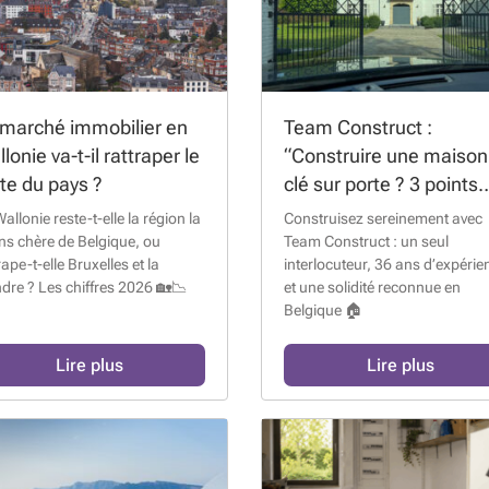
 marché immobilier en
Team Construct :
lonie va-t-il rattraper le
“Construire une maison
te du pays ?
clé sur porte ? 3 points
importants à prendre e
allonie reste-t-elle la région la
Construisez sereinement avec
compte”
ns chère de Belgique, ou
Team Construct : un seul
rape-t-elle Bruxelles et la
interlocuteur, 36 ans d’expérie
dre ? Les chiffres 2026 🏡📉
et une solidité reconnue en
Belgique 🏠
Lire plus
Lire plus