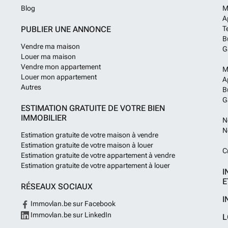
Blog
M
A
PUBLIER UNE ANNONCE
T
B
Vendre ma maison
G
Louer ma maison
Vendre mon appartement
M
Louer mon appartement
A
Autres
B
G
ESTIMATION GRATUITE DE VOTRE BIEN
IMMOBILIER
N
N
Estimation gratuite de votre maison à vendre
Estimation gratuite de votre maison à louer
C
Estimation gratuite de votre appartement à vendre
Estimation gratuite de votre appartement à louer
I
E
RÉSEAUX SOCIAUX
I
Immovlan.be sur Facebook
Immovlan.be sur LinkedIn
L