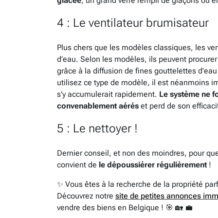
glacée
, un grand verre rempli de glaçons ou 
4 : Le ventilateur brumisateur
Plus chers que les modèles classiques, les ven
d’eau. Selon les modèles, ils peuvent procurer
grâce à la diffusion de fines gouttelettes d’eau
utilisez ce type de modèle, il est néanmoins i
s’y accumulerait rapidement.
Le système ne f
convenablement aérés
et perd de son efficac
5 : Le nettoyer !
Dernier conseil, et non des moindres, pour que
convient de
le dépoussiérer régulièrement
!
✨ Vous êtes à la recherche de la propriété par
Découvrez notre
site de petites annonces imm
vendre des biens en Belgique ! 🎯 🏡 💼