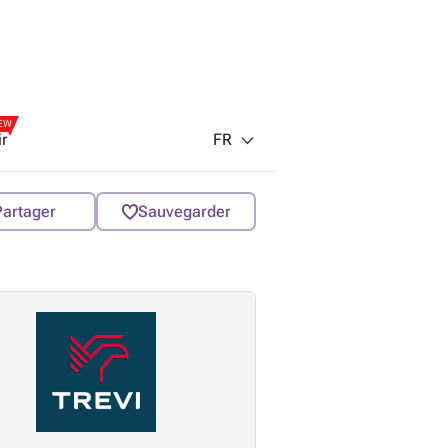
EW
FR
ir
Partager
Sauvegarder