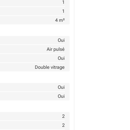
1
1
4 m²
Oui
Air pulsé
Oui
Double vitrage
Oui
Oui
2
2