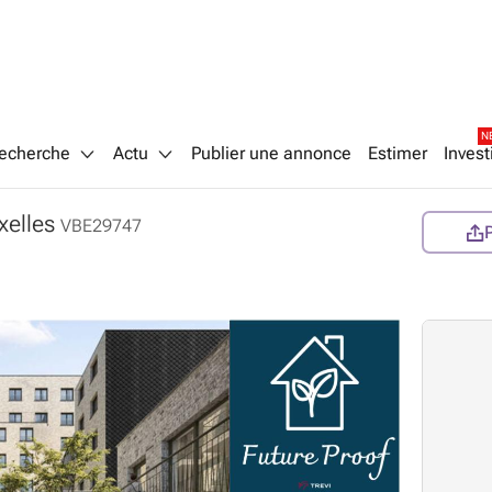
N
echerche
Actu
Publier une annonce
Estimer
Invest
xelles
VBE29747