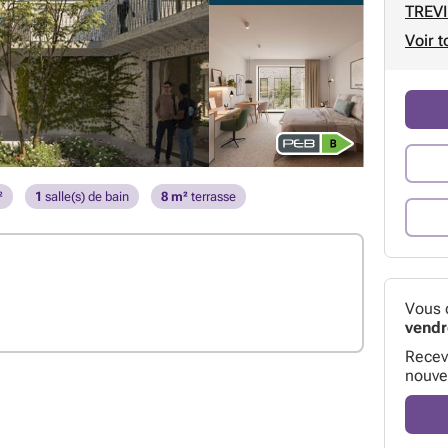
TREVI
Voir t
²
1
salle(s) de bain
8 m²
terrasse
Vous 
vendr
Receve
nouve