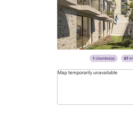
1
chambre(s)
67
m
Map temporarily unavailable