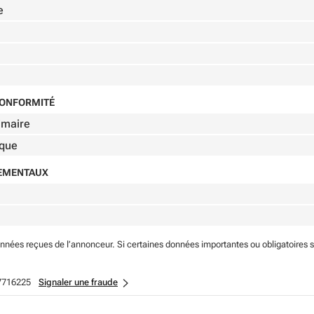
e
 CONFORMITÉ
imaire
ique
NEMENTAUX
onnées reçues de l’annonceur. Si certaines données importantes ou obligatoires 
7716225
Signaler une fraude