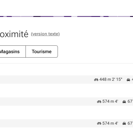
roximité
(version texte)
Magasins
Tourisme
448 m 2' 15''
4
574 m 4'
677
574 m 4'
677