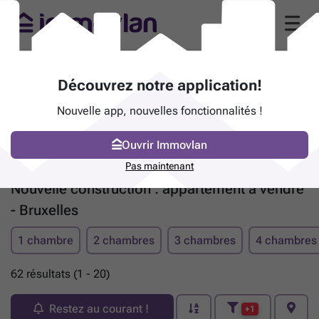
Découvrez notre application!
Nouvelle app, nouvelles fonctionnalités !
Ouvrir Immovlan
Pas maintenant
Nouvelle construction : appartement à vendre
- Bruxelles
1 chambre
2 chambres
3 chambres
4 chambres
62 résultats (1 - 20)
Restez au courant !
+1