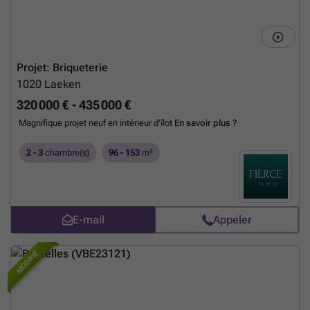
pour la construction, un jardin privé offre verdure et havre de fraîcheur
en plein centre-ville ! Cave comprise et parking obligatoire en
supplément. PEB A- à B+. Vente sous droits d'enregistrement 12,5%
(sauf les étages 5 et 6 sous TVA 21%). Livraison prévue fin 2027.
En
savoir plus ?
Projet: Briqueterie
1020
Laeken
320 000 € - 435 000 €
Magnifique projet neuf en intérieur d'îlot
En savoir plus ?
2 - 3
chambre(s)
96 - 153
m²
E-mail
Appeler
MODIFIÉ