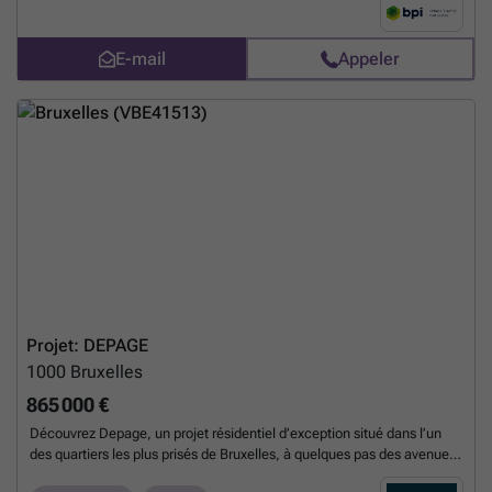
en plein centre-ville - Sans énergie fossile Chambre d'étudiant avec
salle de bain privative. Espaces communs aménagés et meublés.
Espace pour 140 vélos. Investissez là où la pénurie est à son apogée !
E-mail
Appeler
Prix àpd 169.000€ (hors frais et taxes)
En savoir plus ?
Projet: DEPAGE
1000
Bruxelles
865 000 €
Découvrez Depage, un projet résidentiel d’exception situé dans l’un
des quartiers les plus prisés de Bruxelles, à quelques pas des avenues
Franklin Roosevelt, Louise et du Bois de la Cambre. Ce projet intimiste