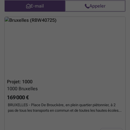
patrimoine architectural de Bruxelles) surmonté par 3 niveaux
E-mail
Appeler
supplémentaires. Il propose des appartements lumineux aux finitions
et équipements haut de gamme (cuisine allemande, pompe à chaleur,
chauffage au sol...) et aux performances énergétiques et thermiques
élevées. PEB A ou B . Cave en supplément. Local vélo commun
sécurisé. Vente sous le régime TVA (21%). A découvrir chez L&P !
En
savoir plus ?
Projet: 1000
1000
Bruxelles
169 000 €
BRUXELLES - Place De Brouckère, en plein quartier piétonnier, à 2
pas de tous les transports en commun et de toutes les hautes écoles
supérieures. 130 chambres d'étudiants entièrement meublées en
mobilier belge durable. 130 opportunités d'investissement au revenu
assuré. - Gestion locative clé en main, par Diggit - Localisation idéale