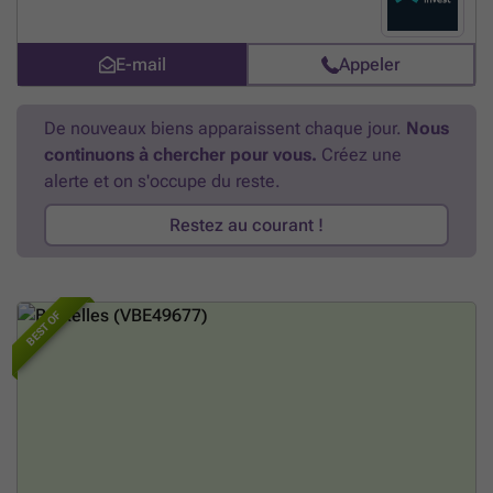
privilégié, à proximité du parc L28 et du site de Tour & Taxis, offrant
ainsi un cadre de vie calme et connecté au centre-ville. EMILE offre un
design élégant et durable, au cœur d’un quartier en pleine
E-mail
Appeler
transformation. Possibilité de TVA à 6% sous conditions.
En savoir
plus ?
De nouveaux biens apparaissent chaque jour.
Nous
continuons à chercher pour vous.
Créez une
alerte et on s'occupe du reste.
Restez au courant !
BEST OF