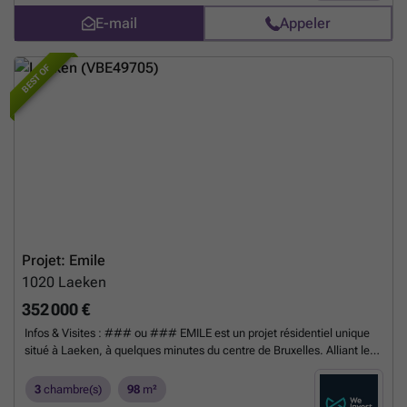
Contact us without delay to discover all the benefits of this
E-mail
Appeler
magnificent project.
En savoir plus ?
BEST OF
Projet: Emile
1020
Laeken
352 000 €
Infos & Visites : ### ou ### EMILE est un projet résidentiel unique
situé à Laeken, à quelques minutes du centre de Bruxelles. Alliant le
charme de l’architecture bruxelloise des années 30 à des équipements
modernes, il propose 14 appartements lumineux et spacieux, conçus
3
chambre(s)
98
m²
pour un confort optimal. Le projet bénéficie d’un emplacement