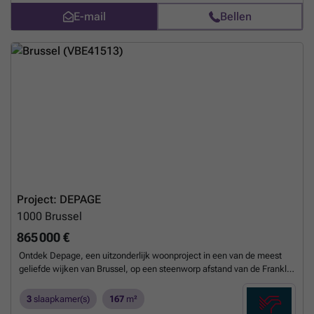
Plaats voor 140 fietsen. Investeer waar het tekort het grootst is! Prijs
E-mail
Bellen
vanaf €169.000 (excl. kosten & belastingen)
Meer weten?
Project: DEPAGE
1000
Brussel
865 000 €
Ontdek Depage, een uitzonderlijk woonproject in een van de meest
geliefde wijken van Brussel, op een steenworp afstand van de Franklin
Rooseveltlaan, de Louizalaan en het Ter Kamerenbos. Dit
kleinschalige project combineert moderniteit, duurzaamheid en
3
slaapkamer(s)
167
m²
elegantie in een rijke en bevoorrechte leefomgeving: winkels,