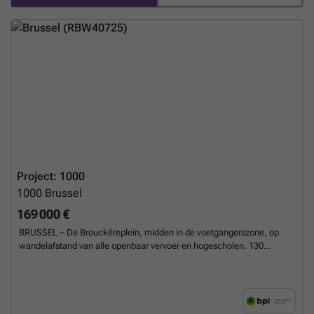
Het biedt lichtrijke appartementen met hoogwaardige afwerkingen en
uitrustingen (Duitse keuken, warmtepomp, vloerverwarming…) en
hoge energie- en thermische prestaties. EPB A of B . Kelder tegen
meerprijs. Beveiligde gemeenschappelijke fietsenberging. Verkoop
onder het BTW-stelsel (21%). Te ontdekken bij L&P !
Meer weten?
Project: 1000
1000
Brussel
169 000 €
BRUSSEL – De Brouckèreplein, midden in de voetgangerszone, op
wandelafstand van alle openbaar vervoer en hogescholen. 130
volledig gemeubelde studentenkamers met duurzaam Belgisch
meubilair. 130 investeringskansen met verzekerd rendement. -
Volledig ontzorgd verhuurbeheer door Diggit - Toplocatie in het
stadscentrum - Zonder fossiele energie Studentenkamer met private
badkamer. Ingerichte en gemeubelde gemeenschappelijke ruimtes.