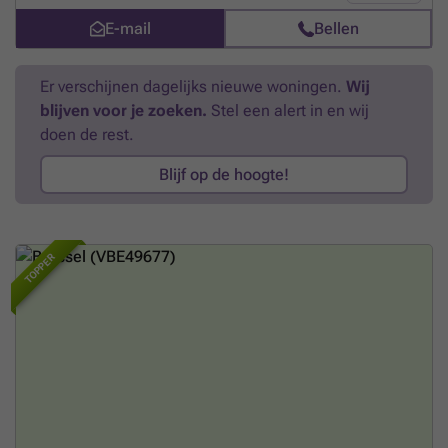
stadsleven. EMILE staat voor een elegant en duurzaam ontwerp in het
hart van een wijk in volle transformatie.
Meer weten?
E-mail
Bellen
Er verschijnen dagelijks nieuwe woningen.
Wij
blijven voor je zoeken.
Stel een alert in en wij
doen de rest.
Blijf op de hoogte!
TOPPER