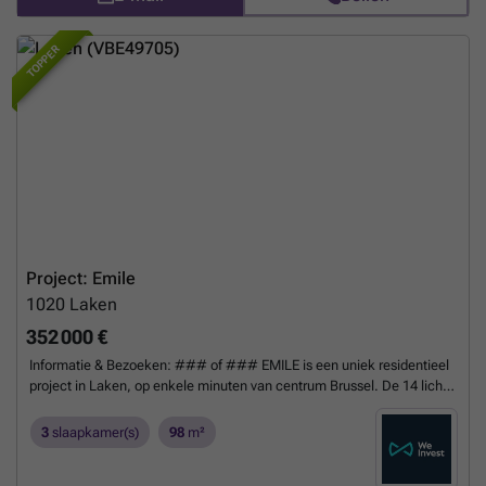
prachtige project te ontdekken.
Meer weten?
TOPPER
Project: Emile
1020
Laken
352 000 €
Informatie & Bezoeken: ### of ### EMILE is een uniek residentieel
project in Laken, op enkele minuten van centrum Brussel. De 14 lichte
en ruime appartementen combineren de charme van de Brusselse
architectuur uit de jaren 1930 met moderne faciliteiten, en bieden
3
slaapkamer(s)
98
m²
optimaal comfort. Het project heeft een toplocatie vlakbij park L28 en
Tour & Taxis, voor een rustige woonomgeving in verbinding met het