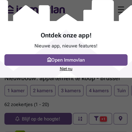
Ontdek onze app!
Nieuwe app, nieuwe features!
Open Immovlan
Niet nu
Nieuwbouw: appartement te koop - Brussel
1 kamer
2 kamers
3 kamers
4 kamers
Tuin
62 zoekertjes (1 - 20)
Blijf op de hoogte!
+1