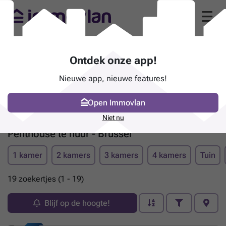
Ontdek onze app!
Nieuwe app, nieuwe features!
Open Immovlan
Niet nu
Penthouse te huur - Brussel
1 kamer
2 kamers
3 kamers
4 kamers
Tuin
19 zoekertjes (1 - 19)
Blijf op de hoogte!