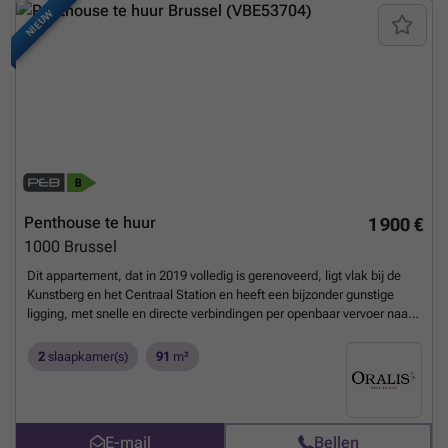
NIEUW
Penthouse te huur
1 900 €
1000
Brussel
Dit appartement, dat in 2019 volledig is gerenoveerd, ligt vlak bij de
Kunstberg en het Centraal Station en heeft een bijzonder gunstige
ligging, met snelle en directe verbindingen per openbaar vervoer naar
Schuman, de Europese wijk en de Europese instellingen. Het bestaat
op de eerste verdieping uit een inkomhal met apart toilet, een
2
slaapkamer(s)
91
m²
gezellige woonkamer met eethoek en een volledig uitgeruste open
keuken, een technische ruimte en een slaapkamer met aangrenzende
doucheruimte. Op de tweede verdieping bevinden zich een
slaapkamer met aangrenzende badkamer en een terras van 10 m².
E-mail
Bellen
Technische voorzieningen: EPC B, vloerverwarming via individuele