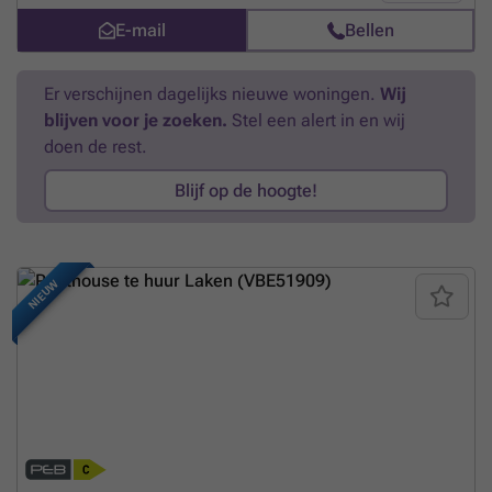
sauna in het gebouw. Gemeenschappelijke kosten: €150 / maand voor
E-mail
Bellen
elektriciteit en schoonmaak van gemeenschappelijke ruimtes,
zwembad, lift. BEP: C. Beschikbaar op 01/11/2026. Lease: 3 jaar.
Infos & Visits: ### - ### . Meer eigenschappen ###
Meer weten?
Er verschijnen dagelijks nieuwe woningen.
Wij
blijven voor je zoeken.
Stel een alert in en wij
doen de rest.
Blijf op de hoogte!
NIEUW