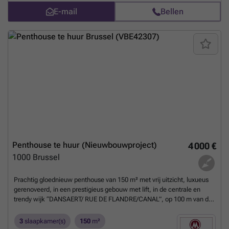
bureauruimte, een master bedroom met aangrenzende badkamer, een
E-mail
Bellen
tweede slaapkamer met eigen badkamer, een aparte volledig
uitgeruste keuken – veel opbergruimte, en een trap met bureelhoek.
Ligging, lichtinval, volumes, buitenruimtes, oriëntatie... al deze
elementen zijn aanwezig in dit pand. Verplicht afgesloten garage in
het gebouw 150€, kelder, fietsenstalling. Individuele meters. PEB
D.
Meer weten?
Penthouse te huur (Nieuwbouwproject)
4 000 €
1000
Brussel
Prachtig gloednieuw penthouse van 150 m² met vrij uitzicht, luxueus
gerenoveerd, in een prestigieus gebouw met lift, in de centrale en
trendy wijk “DANSAERT/ RUE DE FLANDRE/CANAL”, op 100 m van de
scholen RITCS & ERASMUS, vlakbij het metro-, tram- en busstation
SAINT CATHERINE, fietsruimte, kelder, levendige wijk met talloze
3
slaapkamer(s)
150
m²
cafés, bars, restaurants, supermarkten, bioscopen en een