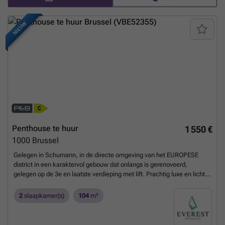
warmtepomp, driedubbele beglazing, dubbele ventilatie
Parkeerplaatsen voor auto's, fietsen en motoren zijn optioneel
NIEUW
beschikbaar. Info & bezichtigingen: ### of via ###
Meer weten?
Penthouse te huur
1 550 €
1000
Brussel
Gelegen in Schumann, in de directe omgeving van het EUROPESE
district in een karaktervol gebouw dat onlangs is gerenoveerd,
gelegen op de 3e en laatste verdieping met lift. Prachtig luxe en licht
duplex penthouse van 104m 2, NIET VERBRAND, het is als volgt
samengesteld: een inkomhal, een grote woonkamer van 60m2 met
2
slaapkamer(s)
104
m²
een volledig uitgeruste open keuken, twee slaapkamers met elk een
badkamer, douche en kleedkamer, 2 terrassen , Wasmachine en
droger, fietsenstalling en kelder. Kwaliteitsafwerkingen. Zwembad en