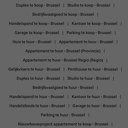
gewilde wijken van Brussel, vlakbij kwaliteitswinkels,
Duplex te koop - Brussel
Studio te koop - Brussel
gerenommeerde restaurants, groene ruimten en vervoer, biedt dit
Bedrijfsvastgoed te koop - Brussel
zeldzame pand een levensstijl die luxe, comfort en bereikbaarheid
combineert in het hart van de hoofdstad. Te bezichtigen zonder
Handelspand te koop - Brussel
Kantoor te koop - Brussel
uitstel
Meer weten?
Garage te koop - Brussel
Parking te koop - Brussel
Huis te huur - Brussel
Appartement te huur - Brussel
Appartement te huur - Brussel (Provincie)
Appartement te huur - Brussel Regio (Regio)
Gelijkvloers te huur - Brussel
Penthouse te huur - Brussel
Duplex te huur - Brussel
Studio te huur - Brussel
Bedrijfsvastgoed te huur - Brussel
Handelspand te huur - Brussel
Kantoor te huur - Brussel
Handelsfonds te huur - Brussel
Garage te huur - Brussel
Parking te huur - Brussel
Nieuwbouwproject appartement te koop - Brussel