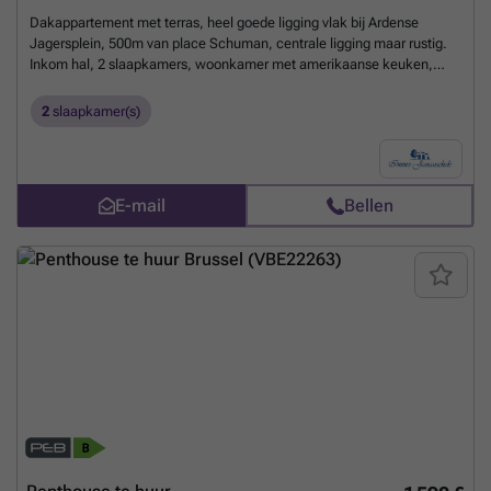
Dakappartement met terras, heel goede ligging vlak bij Ardense
Jagersplein, 500m van place Schuman, centrale ligging maar rustig.
Inkom hal, 2 slaapkamers, woonkamer met amerikaanse keuken,
badkamer, berging, grote terras, gemeenschappelijke berging op
gelijkvloers, eigen verwarming op gas, EPC: E. Voor meer informatie
2
slaapkamer(s)
of een bezoek, bel (02) 768 28 38 of ga naar ###
Meer weten?
E-mail
Bellen