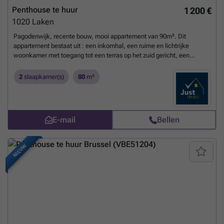
Penthouse te huur
1 200 €
1020
Laken
Pagodenwijk, recente bouw, mooi appartement van 90m². Dit
appartement bestaat uit : een inkomhal, een ruime en lichtrijke
woonkamer met toegang tot een terras op het zuid gericht, een
volledig ingerichte amerikaanse keuken, 2 slaapkamers, een
badkamer, apart toilet, kelder. Hartendief! Snel te bezoeken ! Voor
2
slaapkamer(s)
80
m²
meer info : ### of ### – ###
Meer weten?
E-mail
Bellen
NIEUW