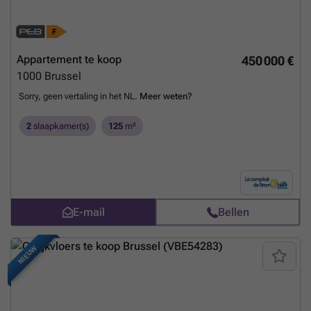
Appartement te koop
450 000 €
1000
Brussel
Sorry, geen vertaling in het NL.
Meer weten?
2
slaapkamer(s)
125
m²
E-mail
Bellen
NIEUW