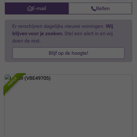
en sterke huurvraag. Bied uzelf gemoedsrust met een gegarandeerd
praktische indeling en een interessante ligging, waardoor het een
beheer. Neem snel contact met ons op om alle voordelen van dit
E-mail
Bellen
waardevolle kans vormt op de Brusselse vastgoedmarkt.
Meer weten?
prachtige project te ontdekken.
Meer weten?
Er verschijnen dagelijks nieuwe woningen.
Wij
blijven voor je zoeken.
Stel een alert in en wij
doen de rest.
Blijf op de hoogte!
TOPPER