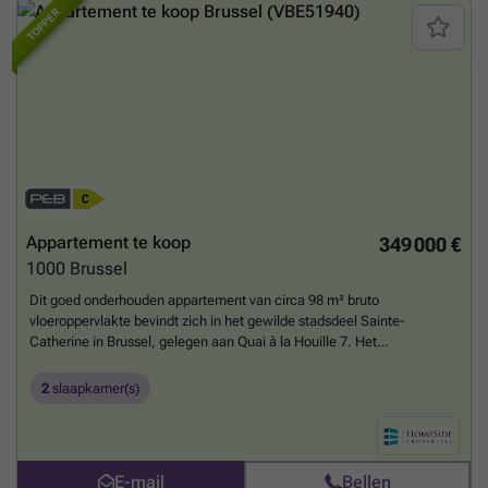
TOPPER
Appartement te koop
349 000 €
1000
Brussel
Dit goed onderhouden appartement van circa 98 m² bruto
vloeroppervlakte bevindt zich in het gewilde stadsdeel Sainte-
Catherine in Brussel, gelegen aan Quai à la Houille 7. Het
appartement is gelegen op de eerste verdieping (entresol) van een
karaktervol eclectisch gebouw uit 1958 zonder lift en biedt een
2
slaapkamer(s)
aangename leefruimte met twee gevels en een oostelijke oriëntatie.
De indeling omvat een grote eetkamer die overloopt in een volledig
uitgeruste open Amerikaanse keuken met onder meer een oven,
dampkap, kookplaten, koelkast met vriesvak, vaatwasser en
E-mail
Bellen
microgolfoven. Daarnaast beschikt het appartement over een