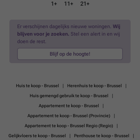
information? Contact us at: ### ### ### GROUP SKYIMMO
1+
11+
21+
Information provided for indicative purposes only and not contractual.
This advertisement does not constitute an offer.
Meer weten?
Er verschijnen dagelijks nieuwe woningen.
Wij
blijven voor je zoeken.
Stel een alert in en wij
doen de rest.
Blijf op de hoogte!
Huis te koop - Brussel
Herenhuis te koop - Brussel
Huis gemengd gebruik te koop - Brussel
Appartement te koop - Brussel
Appartement te koop - Brussel (Provincie)
Appartement te koop - Brussel Regio (Regio)
Gelijkvloers te koop - Brussel
Penthouse te koop - Brussel