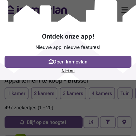
Ontdek onze app!
Nieuwe app, nieuwe features!
Open Immovlan
Niet nu
Appartement te koop - Brussel
1 kamer
2 kamers
3 kamers
4 kamers
Tuin
497 zoekertjes (1 - 20)
Blijf op de hoogte!