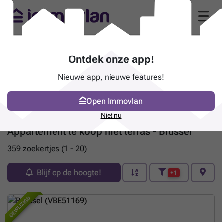
Ontdek onze app!
Nieuwe app, nieuwe features!
Open Immovlan
Niet nu
Appartement te koop met terras - Brussel
359 zoekertjes (1 - 20)
Blijf op de hoogte!
+1
GEWIJZIGD