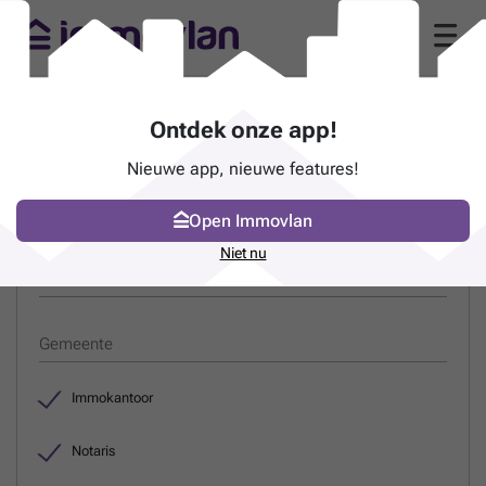
Gids van immokantoren, promotoren en
Ontdek onze app!
notarissen
Nieuwe app, nieuwe features!
ZOEK EEN PROFESSIONAL
Open Immovlan
Niet nu
Naam
Gemeente
Immokantoor
Notaris