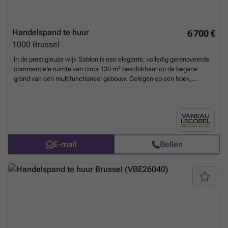
Handelspand te huur
6 700 €
1000
Brussel
In de prestigieuze wijk Sablon is een elegante, volledig gerenoveerde
commerciële ruimte van circa 130 m² beschikbaar op de begane
grond van een multifunctioneel gebouw. ​​Gelegen op een hoek,
profiteert deze winkel van uitstekende zichtbaarheid. De ruime
indeling baadt in natuurlijk licht dankzij de vele ramen. Een droge
kelder van circa 50 m² is eveneens inbegrepen. De
onroerendgoedbelasting is voor rekening van de huurder. Er zijn geen
gedeelde kosten, aangezien alle meters individueel zijn. Restaurants,
bars en cafés zijn niet toegestaan. Beschikbaar vanaf 1 april. Ontdek
E-mail
Bellen
het met Vaneau Lecobel!
Meer weten?