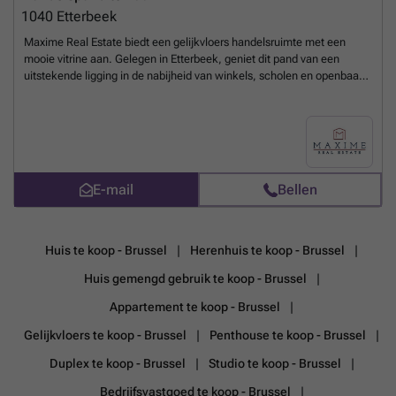
1040
Etterbeek
Maxime Real Estate biedt een gelijkvloers handelsruimte met een
mooie vitrine aan. Gelegen in Etterbeek, geniet dit pand van een
uitstekende ligging in de nabijheid van winkels, scholen en openbaar
vervoer. Deze handelsruimte van +/- 55 m² is als volgt ingedeeld:
Gelijkvloers: een handelsruimte van +/- 41 m² en een aansluitende
ruimte van +/- 15 m² Kelderverdieping: een opslagruimte van +/- 16 m²
met technische ruimte Bijkomende informatie: dubbele beglazing,
individuele gasverwarming, geen gemeenschappelijke lasten,
handelshuur, onmiddellijk beschikbaar. Wenst u meer informatie over
E-mail
Bellen
dit pand? Neem gerust contact met ons op via telefoon op ### of per
e-mail via ### .
Meer weten?
Huis te koop - Brussel
Herenhuis te koop - Brussel
Huis gemengd gebruik te koop - Brussel
Appartement te koop - Brussel
Gelijkvloers te koop - Brussel
Penthouse te koop - Brussel
Duplex te koop - Brussel
Studio te koop - Brussel
Bedrijfsvastgoed te koop - Brussel