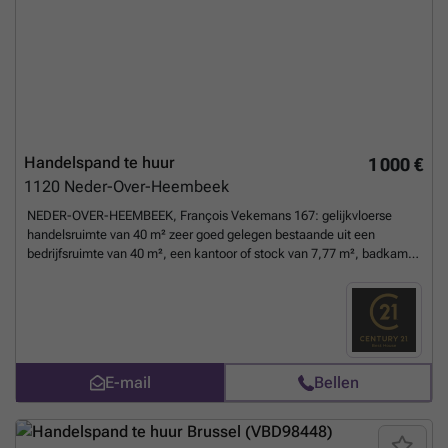
Handelspand te huur
1 000 €
1120
Neder-Over-Heembeek
NEDER-OVER-HEEMBEEK, François Vekemans 167: gelijkvloerse
handelsruimte van 40 m² zeer goed gelegen bestaande uit een
bedrijfsruimte van 40 m², een kantoor of stock van 7,77 m², badkamer
in de kelder. Huurprijs 1000 € per maand / lasten 50 €/maand voor
gemeenschappelijke delen en watervoorziening. Huurgarantie van 3
maanden huur (€ 3 000).info & bezichtigingen CENTURY 21 Best
House ###
Meer weten?
E-mail
Bellen