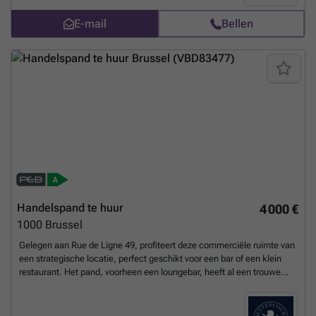
steenworp afstand van de metro en talrijke buslijnen, is het Quatuor
E-mail
Bellen
omgeven door talrijke snackbars/restaurants en dienstverlenende
bedrijven. Een uniek pand in Brussel! BUDGET : - Onroerende
voorheffing: 40 €/m²/jaar - Gewestelijke belastingen: 10,50 €/m²/jaar -
Gemeentelijke belastingen: 17,50 €/m²/jaar - Kosten: 46
€/m²/jaar
Meer weten?
Handelspand te huur
4 000 €
1000
Brussel
Gelegen aan Rue de Ligne 49, profiteert deze commerciële ruimte van
een strategische locatie, perfect geschikt voor een bar of een klein
restaurant. Het pand, voorheen een loungebar, heeft al een trouwe
klantenkring in de buurt en wacht nu op een nieuwe exploitant die
deze populaire ontmoetingsplek nieuw leven kan inblazen. De directe
omgeving versterkt het potentieel van de locatie aanzienlijk. Het