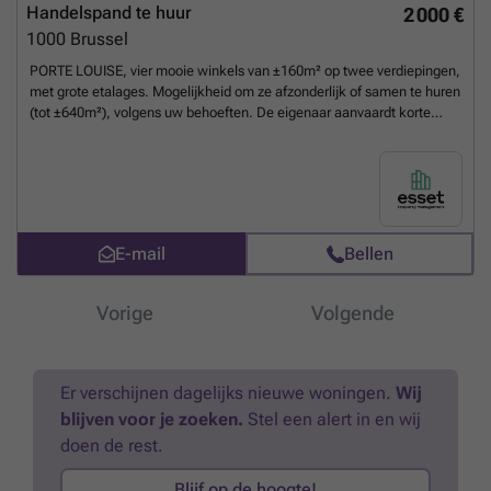
Handelspand te huur
2 000 €
1000
Brussel
PORTE LOUISE, vier mooie winkels van ±160m² op twee verdiepingen,
met grote etalages. Mogelijkheid om ze afzonderlijk of samen te huren
(tot ±640m²), volgens uw behoeften. De eigenaar aanvaardt korte
termijn huurcontracten (1 jaar minimum). Verstrekking van kosten :
700€ / maand / eenheid -----------------
Meer weten?
E-mail
Bellen
Vorige
Volgende
Er verschijnen dagelijks nieuwe woningen.
Wij
blijven voor je zoeken.
Stel een alert in en wij
doen de rest.
Blijf op de hoogte!