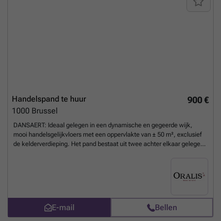
Handelspand te huur
900 €
1000
Brussel
DANSAERT: Ideaal gelegen in een dynamische en gegeerde wijk,
mooi handelsgelijkvloers met een oppervlakte van ± 50 m², exclusief
de kelderverdieping. Het pand bestaat uit twee achter elkaar gelegen
handelsruimtes: een hoofdruimte aan de voorzijde en een tweede,
kleinere ruimte aan de achterzijde. De kelderverdieping, bereikbaar
via een interne trap, beschikt over een kleine kitchenette en een
sanitaire ruimte. Geschikt voor elk type handelsactiviteit, met
uitzondering van HORECA. INFOS & VISITES: ###
Meer weten?
E-mail
Bellen