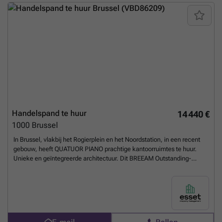
±35 €/m²/jaar
Meer weten?
Handelspand te huur
14 440 €
1000
Brussel
In Brussel, vlakbij het Rogierplein en het Noordstation, in een recent
gebouw, heeft QUATUOR PIANO prachtige kantoorruimtes te huur.
Unieke en geïntegreerde architectuur. Dit BREEAM Outstanding-
gecertificeerde kantorencomplex beschikt over alle moderne
voorzieningen (HVAC, verlaagde plafonds, verhoogde vloeren, enz.)
en alle comfort voor de werknemers: receptie, restaurants,
fietsenstalling, douches, fitnessruimte, binnentuin, coworking space,
enz. Met een strategische ligging in het hart van de stad, op een
steenworp afstand van de metro en talrijke buslijnen, is het Quatuor