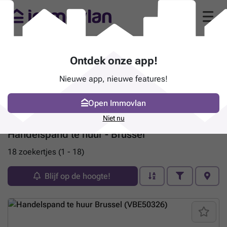
Ontdek onze app!
Nieuwe app, nieuwe features!
Open Immovlan
Niet nu
Handelspand te huur - Brussel
18 zoekertjes (1 - 18)
Blijf op de hoogte!