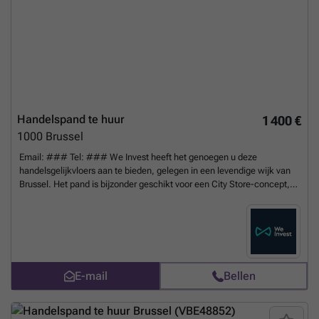
Handelspand te huur
1 400 €
1000
Brussel
Email: ### Tel: ### We Invest heeft het genoegen u deze
handelsgelijkvloers aan te bieden, gelegen in een levendige wijk van
Brussel. Het pand is bijzonder geschikt voor een City Store-concept,
ideaal voor een buurtgerichte activiteit met een lokaal en trouw
cliënteel. Het bestaat uit een ruime en lichtrijke commerciële ruimte
die eenvoudig kan worden ingericht, een keukenruimte, twee toiletten
en een grote etalage die zorgt voor een uitstekende zichtbaarheid en
commerciële uitstraling. De strategische ligging, vlakbij openbaar
vervoer, scholen en buurtwinkels, vormt een grote troef voor elke
E-mail
Bellen
handelsactiviteit die zich wil vestigen in een dynamische en groeiende
omgeving. Lasten: 230€ Minimale huurtermijn: 1 jaar
Meer weten?