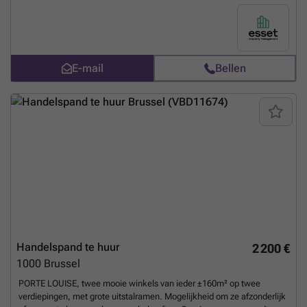
plafonds met lijstwerk. Commercieel gelijkvloers in L-vorm met 2
toegangen, in te richten volgens uw plannen. Mooie kans in een wijk
met veel doorgaand verkeer (auto's, voetgangers). Voorzienningen : -
Individuele gasverwarming - Scheidingswanden Onroerende
voorheffing : 2.796,50 €
E-mail
Bellen
___________________________________________________
Meer
weten?
Handelspand te huur
2 200 €
1000
Brussel
PORTE LOUISE, twee mooie winkels van ieder ±160m² op twee
verdiepingen, met grote uitstalramen. Mogelijkheid om ze afzonderlijk