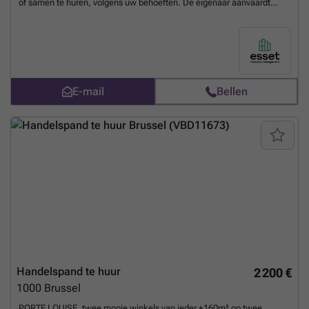
of samen te huren, volgens uw behoeften. De eigenaar aanvaardt
korte termijn huurcontracten (1 jaar minimum). Verstrekking van
kosten : 700€ / maand
____________________________________________
Meer weten?
E-mail
Bellen
Handelspand te huur
2 200 €
1000
Brussel
PORTE LOUISE, twee mooie winkels van ieder ±160m² op twee