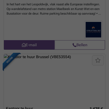
In het hart van het Leopoldwijk, vlak naast alle Europese instellingen.
Op wandelafstand van metro station Maelbeek en Kunst-Wet en een
Busstation voor de deur. Ruime parking beschikbaar op aanvraag! • Er
zijn parkeerplaatsen beschikbaar • Er is archiefruimte beschikbaar •
Oppervlakte: 245 m² • Excl. BTW • Parking IN beschikbaar: 1.750
€/plaats/jaar
Meer weten?
E-mail
Bellen
NIEUW
Kantoor te huur
1 475 €