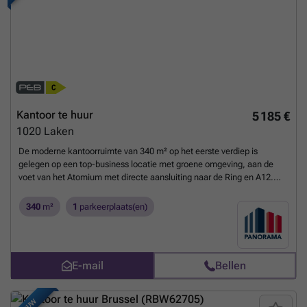
Kantoor te huur
5 185 €
1020
Laken
De moderne kantoorruimte van 340 m² op het eerste verdiep is
gelegen op een top-business locatie met groene omgeving, aan de
voet van het Atomium met directe aansluiting naar de Ring en A12.
Vlotte bereikbaarheid met het openbaar vervoer. De luchthaven van
Zaventem bevindt zich op slechts 15 min. De ruimte kan opgesplits
340
m²
1
parkeerplaats(en)
worden in 5 units van 68 m². Het prestigieus kantoorgebouw geniet
van verschillende faciliteiten zoals vergaderzalen, restaurant,
permanente technische & commerciële ondersteuning en 24/24u
security. Daarnaast is het gebouw voorzien van zonnepanelen,
E-mail
Bellen
airconditioning, veel lichtinval en een strakke eigentijdse look. Tevens
is er een zeer ruime parking voorzien van 1.500 parkeerplaatsen (in-
en outdoor) met laadmogelijkheden. Afhankelijk van uw