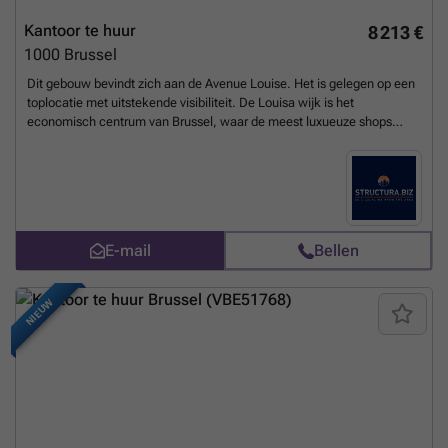
Kantoor te huur
8 213 €
1000
Brussel
Dit gebouw bevindt zich aan de Avenue Louise. Het is gelegen op een
toplocatie met uitstekende visibiliteit. De Louisa wijk is het
economisch centrum van Brussel, waar de meest luxueuze shops
samenpakken. Het is een multi-tenant kantoorgebouw, waar
verschillende faciliteiten zich aanbieden. De kantoren zijn recent
gerenoveerd. Het is gelegen in het centrum van een
mobiliteitsnetwerk: tram 92, 94 en 97, het metrostation Louisa, een
Villo! station (huurfietsen) en ruime ondergrondse parkings.
Oppervlakte tussen 862 en 1.788 m². Parkingsplaatsen beschikbaar:
E-mail
Bellen
2.250 €/plaats/jaar.
Meer weten?
NIEUW