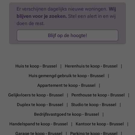
laadpunten, en meer dan 150 fietsparkeerplaatsen, is een optimale
bereikbaarheid gegarandeerd.Contacteer PANORAMA B2B voor meer
Er verschijnen dagelijks nieuwe woningen.
Wij
informatie of een vrijblijvend plaatsbezoek via ###
Meer weten?
blijven voor je zoeken.
Stel een alert in en wij
doen de rest.
Blijf op de hoogte!
Huis te koop - Brussel
Herenhuis te koop - Brussel
Huis gemengd gebruik te koop - Brussel
Appartement te koop - Brussel
Gelijkvloers te koop - Brussel
Penthouse te koop - Brussel
Duplex te koop - Brussel
Studio te koop - Brussel
Bedrijfsvastgoed te koop - Brussel
Handelspand te koop - Brussel
Kantoor te koop - Brussel
Garage te koop - Brussel
Parking te koop - Brussel