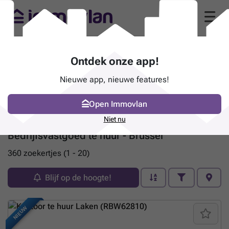
Ontdek onze app!
Nieuwe app, nieuwe features!
Open Immovlan
Niet nu
Bedrijfsvastgoed te huur - Brussel
360 zoekertjes (1 - 20)
Blijf op de hoogte!
NIEUW