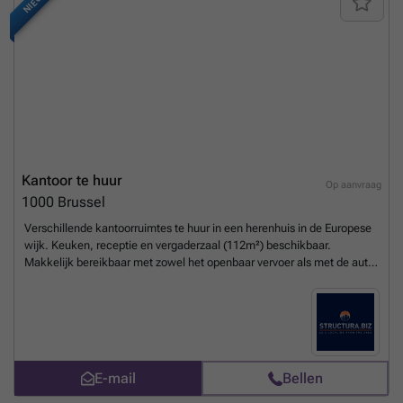
NIEUW
bedrijfsbehoeften zijn grotere of kleinere oppervlaktes bespreekbaar.
Onmiddellijk beschikbaar!Aarzel niet om contact op te nemen met
PANORAMA B2B voor bijkomende inlichtingen, gedetailleerde plannen
of een vrijblijvend plaatsbezoek via ###
Meer weten?
Kantoor te huur
Op aanvraag
1000
Brussel
Verschillende kantoorruimtes te huur in een herenhuis in de Europese
wijk. Keuken, receptie en vergaderzaal (112m²) beschikbaar.
Makkelijk bereikbaar met zowel het openbaar vervoer als met de auto.
Metrostation Schuman op wandelafstand. • Er zijn parkeerplaatsen
beschikbaar • Taksen en kosten op aanvraag
Meer weten?
E-mail
Bellen