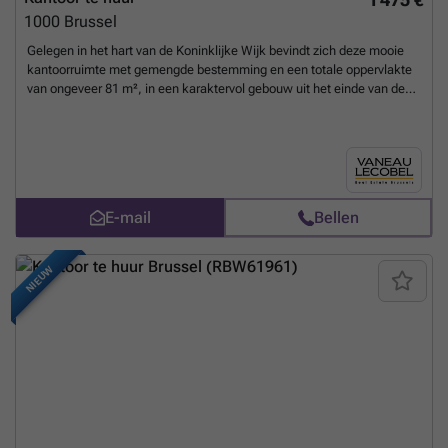
1000
Brussel
Gelegen in het hart van de Koninklijke Wijk bevindt zich deze mooie
kantoorruimte met gemengde bestemming en een totale oppervlakte
van ongeveer 81 m², in een karaktervol gebouw uit het einde van de
17e eeuw. Het pand bestaat uit een inkomhal en twee polyvalente
ruimtes (ca. 27 m² en 26 m²) die kunnen worden ingericht als kantoor-
of leefruimte. Dankzij de gemengde bestemming biedt het pand de
mogelijkheid om er zowel een professionele activiteit uit te oefenen
als er uw woonplaats te vestigen. Lasten: €60/maand (forfait voor het
onderhoud van de gemeenschappelijke delen van het gebouw). Een
E-mail
Bellen
zeldzame opportuniteit in een gegeerde wijk, te ontdekken bij Vaneau
Lecobel!
Meer weten?
NIEUW