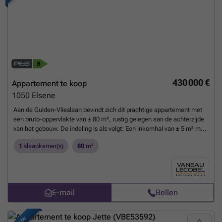
430 000 €
Appartement te koop
1050
Elsene
Aan de Gulden-Vlieslaan bevindt zich dit prachtige appartement met
een bruto-oppervlakte van ± 80 m², rustig gelegen aan de achterzijde
van het gebouw. De indeling is als volgt: Een inkomhal van ± 5 m² met
ingebouwde kasten, een lichte woon- en eetkamer van ± 35 m² met
1
slaapkamer(s)
80
m²
rechtstreekse toegang tot een mooi zuidoostgericht terras van ± 10
m², een volledig uitgeruste open keuken van ± 9 m², één slaapkamer
van ± 18 m², een badkamer van ± 5 m² en een apart toilet. Extra
troeven: EPC B, individuele gasverwarming, ramen met dubbele
beglazing, kelder, wasruimte, balansventilatie (systeem D) en
E-mail
Bellen
meerdere parkeerplaatsen die in het gebouw te huur zijn.
Meer
weten?