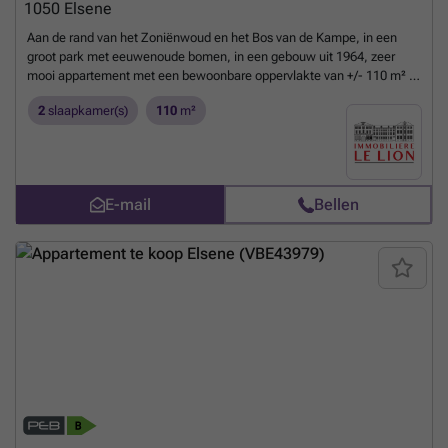
1050
Elsene
Aan de rand van het Zoniënwoud en het Bos van de Kampe, in een
groot park met eeuwenoude bomen, in een gebouw uit 1964, zeer
mooi appartement met een bewoonbare oppervlakte van +/- 110 m² +
terras +/- 25 m² op de 6e verdieping. Het bestaat uit een inkomhal met
2
slaapkamer(s)
110
m²
gastentoilet, een ruime, zeer lichte woonkamer met parketvloer en
open haard die uitkomt op een mooi terras met een mooi vrij uitzicht,
een hyperuitgeruste keuken met kwaliteitsmaterialen, een
slaapkamer, een badkamer, een dressing, een slaapkamer met
doucheruimte. Wasruimte. 2 grote terrassen, grote kelder, garagebox.
E-mail
Bellen
Tennis, overdekt zwembad. EPC E
Meer weten?