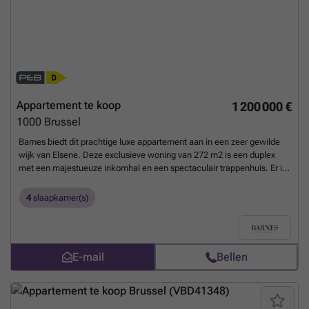
Appartement te koop
1 200 000 €
1000
Brussel
Barnes biedt dit prachtige luxe appartement aan in een zeer gewilde
wijk van Elsene. Deze exclusieve woning van 272 m2 is een duplex
met een majestueuze inkomhal en een spectaculair trappenhuis. Er is
een grote ontvangstruimte met uitzicht over de tuinen aan de
achterzijde, een prachtige eetkamer met luxe houten lambrisering,
4
slaapkamer(s)
een grote keuken, evenals 4 slaapkamers, twee badkamers en een
doucheruimte. Een achterdeur leidt naar de studeerkamer. Dubbele
beglazing - recente gemeenschappelijke verwarmingsketel - 1
parkeerplaats in de kelder - kelder - kosten van 900 euro/maand.
E-mail
Bellen
Gedeeld zwembad in het gebouw - 250 m² woonoppervlak. Terras -
Conciërge
Meer weten?