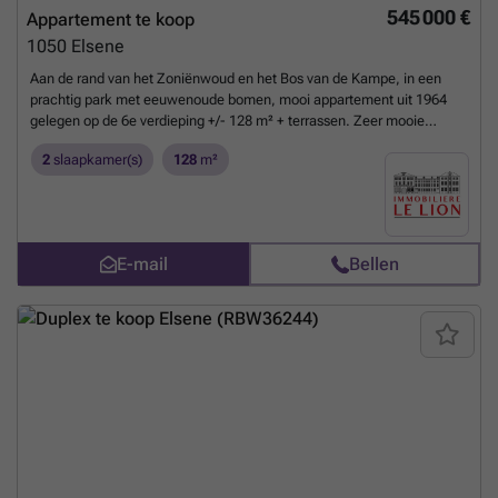
545 000 €
Appartement te koop
1050
Elsene
Aan de rand van het Zoniënwoud en het Bos van de Kampe, in een
prachtig park met eeuwenoude bomen, mooi appartement uit 1964
gelegen op de 6e verdieping +/- 128 m² + terrassen. Zeer mooie
ontvangstruimte, keuken, 2 slaapkamers, 2 badkamers. Tennisbaan,
2
slaapkamer(s)
128
m²
binnenzwembad, gemeenschappelijke wasruimte. EPC D
Meer
weten?
E-mail
Bellen