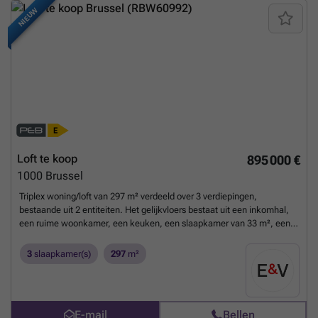
NIEUW
Loft te koop
895 000 €
1000
Brussel
Triplex woning/loft van 297 m² verdeeld over 3 verdiepingen,
bestaande uit 2 entiteiten. Het gelijkvloers bestaat uit een inkomhal,
een ruime woonkamer, een keuken, een slaapkamer van 33 m², een
badkamer en een privétuin. Er is ook een natuurlijk zwembad dat
gedeeld wordt met één mede-eigenaar. De eerste verdieping bestaat
3
slaapkamer(s)
297
m²
uit een eetkamer, een tweede open keuken en een kantoor op
mezzanine. De tweede verdieping bestaat uit 2 slaapkamers, een
ruime badkamer en een apart toilet. Daarnaast is er een privé
dakterras van 123 m². Deze tweede verdieping heeft een aparte
E-mail
Bellen
ingang en is stedenbouwkundig een tweede kavel. Deze kleine,