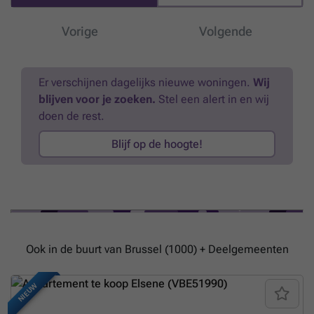
door middel van een “ promenade” over alle gevels over een perifere
gang in notelaar: venstertabletten, banken aan de ramen, parket.
Vorige
Volgende
Overdag scheiden pocketdeuren de slaapkamers van de gevels
teneinde dit parkoers niet te onderbreken. High quality “vintage”
geïnspireerde afwerking (notelaar, Hongaars visgraatparket, granito,
behang) maken het geheel warmer. Ook nog: domotica, alarm en
Er verschijnen dagelijks nieuwe woningen.
Wij
volumetrische detector, vloerverwarming op gas. Uitsluitend te
blijven voor je zoeken.
Stel een alert in en wij
ontdekken bij L&P.
Meer weten?
doen de rest.
Blijf op de hoogte!
Ook in de buurt van Brussel (1000) + Deelgemeenten
NIEUW