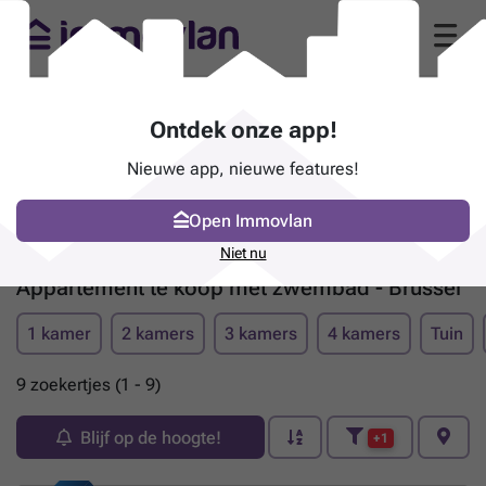
Ontdek onze app!
Nieuwe app, nieuwe features!
Open Immovlan
Niet nu
Appartement te koop met zwembad - Brussel
1 kamer
2 kamers
3 kamers
4 kamers
Tuin
9 zoekertjes (1 - 9)
Blijf op de hoogte!
+1