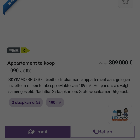
NIEUW
309 000 €
Appartement te koop
Vanaf
1090
Jette
SKYIMMO BRUSSEL biedt u dit charmante appartement aan, gelegen
in Jette, met een totale oppervlakte van 109 m². Het pand is als volgt
samengesteld: Nachthal 2 slaapkamers Grote woonkamer Uitgeruste
keuken Badkamer Terras Wasruimte Privéparkeerplaats Kelder
2
slaapkamer(s)
100
m²
Verwarming: verwarming op gas Elektriciteit: conform Ramen: PVC
dubbele beglazing Vloerbekleding: parket en tegels EPC: C+ Specifiek
primair energieverbruik: 101 kWh/m².jaar – Totaal energieverbruik:
10.933 kWh/jaar Nummer EPC-certificaat: 202005070000567911011
Kadastraal inkomen: in afwachting van ontvangst Met een totale
E-mail
Bellen
oppervlakte van 109 m² beschikt dit ruime appartement over 2 zeer
lichtrijke slaapkamers, die elk baden in natuurlijk licht dankzij de grote