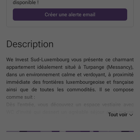
disponible !
Créer une alerte email
Description
We Invest Sud-Luxembourg vous présente ce charmant
appartement idéalement situé à Turpange (Messancy),
dans un environnement calme et verdoyant, à proximité
immédiate des frontières luxembourgeoise et française
ainsi que de toutes les commodités. Il se compose
comme suit :
Dès l’entrée, vous découvrez un espace vestiaire avec
WC d'invité qui dessert un agréable séjour ainsi qu’une
Tout voir
cuisine équipée séparée. L’appartement dispose
également de deux grandes chambres, d’une buanderie
et d’une salle de bains complète (douche, baignoire et