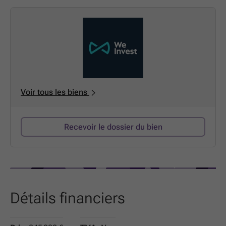
WC).
Une cave privative ainsi qu’un emplacement de parking
extérieur avec carport viennent compléter ce bien. Vous
profiterez également d’un jardin commun, idéal pour
partager des moments conviviaux.
Côté technique : PEB C, chauffage au gaz, installation
électrique non conforme, compteurs d'eau et d'électricité
individuels.
Voir tous les biens
Vous recherchez un appartement alliant calme et
proximité des commodités ? Ce bien fonctionnel saura
vous séduire par sa situation idéale !
Recevoir le dossier du bien
Pour plus de renseignements ou une visite :
📞
Tel
– 📧
Contact
Détails financiers