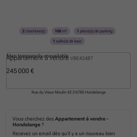
2
chambre(s)
108
m²
1
place(s) de parking
1
salle(s) de bain
Map temporarily unavailable
Appartement à vendre
VBE42487
245 000 €
Rue du Vieux Moulin 42 3
6780 Hondelange
Vous cherchez des
Appartement à vendre -
Hondelange
?
Recevez un email dès qu’il y a un nouveau bien