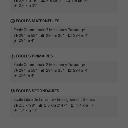
2,6 km 16'
3,8 km 4'
1,5 km 31'
2,6 km 31'
ÉCOLES MATERNELLES
Ecole Communale 2 Messancy-Turpange
294 m 58''
294 m 35''
294 m 4'
294 m 4'
ÉCOLES PRIMAIRES
Ecole Communale 2 Messancy-Turpange
294 m 58''
294 m 35''
294 m 4'
294 m 4'
ÉCOLES SECONDAIRES
Ecole Libre De Lorraine - Enseignement General
2,3 km 8'
2,3 km 2' 47''
1,4 km 17'
1,4 km 17'