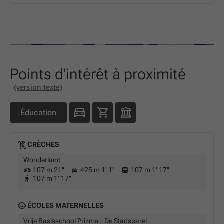
Points d'intérêt à proximité
(version texte)
Éducation
CRÈCHES
Wonderland
107 m 21''
425 m 1' 1''
107 m 1' 17''
107 m 1' 17''
ÉCOLES MATERNELLES
Vrije Basisschool Prizma - De Stadsparel