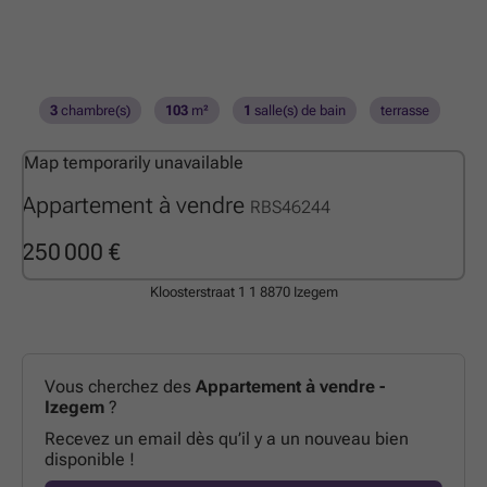
3
chambre(s)
103
m²
1
salle(s) de bain
terrasse
Map temporarily unavailable
Appartement à vendre
RBS46244
250 000 €
Kloosterstraat 1 1
8870 Izegem
Vous cherchez des
Appartement à vendre -
Izegem
?
Recevez un email dès qu’il y a un nouveau bien
disponible !