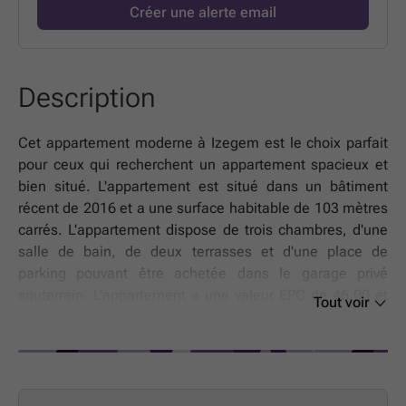
Créer une alerte email
Description
Cet appartement moderne à Izegem est le choix parfait
pour ceux qui recherchent un appartement spacieux et
bien situé. L'appartement est situé dans un bâtiment
récent de 2016 et a une surface habitable de 103 mètres
carrés. L'appartement dispose de trois chambres, d'une
salle de bain, de deux terrasses et d'une place de
parking pouvant être achetée dans le garage privé
souterrain. L'appartement a une valeur EPC de 46,00 et
Tout voir
une étiquette énergétique A, ce qui signifie qu'il est très
économe en énergie et donc avantageux en termes de
coûts énergétiques. Cet appartement est donc le choix
idéal pour ceux qui recherchent un appartement
moderne et spacieux avec toutes les commodités et le