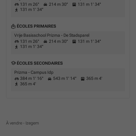
131 m 26''
214 m 30''
131 m 1' 34''
131 m 1' 34''
ÉCOLES PRIMAIRES
Vrije Basisschool Prizma - De Stadsparel
131 m 26''
214 m 30''
131 m 1' 34''
131 m 1' 34''
ÉCOLES SECONDAIRES
Prizma - Campus Idp
384 m 1' 16''
543 m 1' 14''
365 m 4'
365 m 4'
À vendre - Izegem