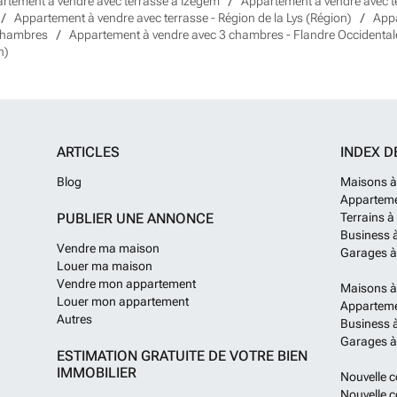
rtement à vendre avec terrasse à Izegem
Appartement à vendre avec t
Appartement à vendre avec terrasse - Région de la Lys (Région)
Appa
 chambres
Appartement à vendre avec 3 chambres - Flandre Occidentale
n)
ARTICLES
INDEX D
Blog
Maisons à
Apparteme
PUBLIER UNE ANNONCE
Terrains à
Business 
Vendre ma maison
Garages à
Louer ma maison
Vendre mon appartement
Maisons à
Louer mon appartement
Apparteme
Autres
Business à
Garages à
ESTIMATION GRATUITE DE VOTRE BIEN
IMMOBILIER
Nouvelle c
Nouvelle c