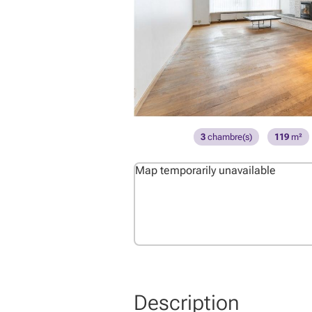
3
chambre(s)
119
m²
Map temporarily unavailable
Description