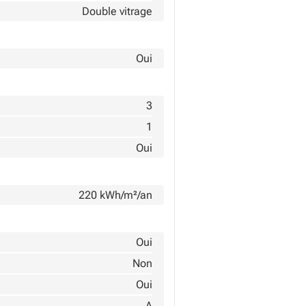
Double vitrage
Oui
3
1
Oui
220 kWh/m²/an
Oui
Non
Oui
A