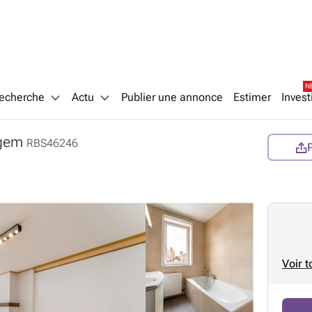
N
echerche
Actu
Publier une annonce
Estimer
Invest
egem
RBS46246
Voir t