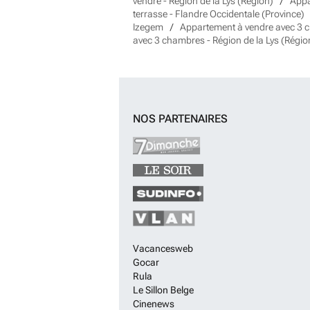
vendre - Région de la Lys (Région)
Appa
terrasse - Flandre Occidentale (Province)
Izegem
Appartement à vendre avec 3
avec 3 chambres - Région de la Lys (Régio
NOS PARTENAIRES
Vacancesweb
Gocar
Rula
Le Sillon Belge
Cinenews