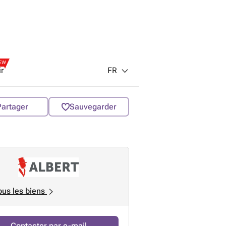
EW
FR
ir
Partager
Sauvegarder
ous les biens
Contacter par e-mail