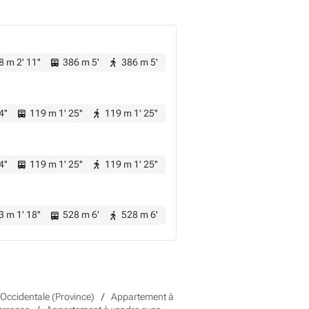
 m 2' 11''
386 m 5'
386 m 5'
4''
119 m 1' 25''
119 m 1' 25''
4''
119 m 1' 25''
119 m 1' 25''
 m 1' 18''
528 m 6'
528 m 6'
Occidentale (Province)
Appartement à