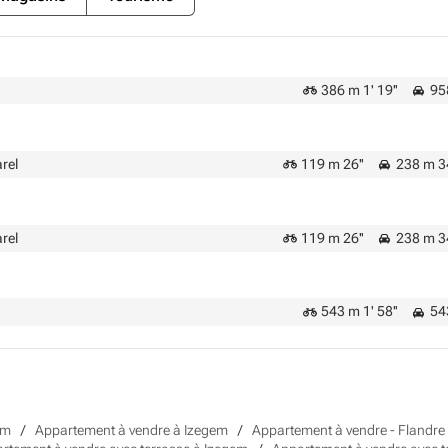
386 m 1' 19''
958
rel
119 m 26''
238 m 3
rel
119 m 26''
238 m 3
543 m 1' 58''
543
em
Appartement à vendre à Izegem
Appartement à vendre - Flandre 