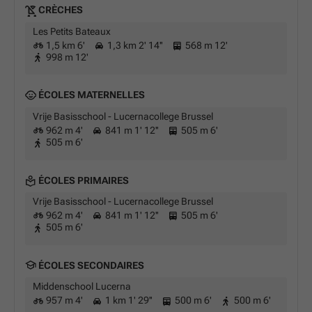
CRÈCHES
Les Petits Bateaux
1,5 km 6'
1,3 km 2' 14''
568 m 12'
998 m 12'
ÉCOLES MATERNELLES
Vrije Basisschool - Lucernacollege Brussel
962 m 4'
841 m 1' 12''
505 m 6'
505 m 6'
ÉCOLES PRIMAIRES
Vrije Basisschool - Lucernacollege Brussel
962 m 4'
841 m 1' 12''
505 m 6'
505 m 6'
ÉCOLES SECONDAIRES
Middenschool Lucerna
957 m 4'
1 km 1' 29''
500 m 6'
500 m 6'