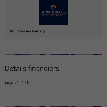
Ces espaces sont pensés pour offrir un environnement
de travail professionnel, fonctionnel et évolutif, au cœur
d’un bâtiment entièrement rénové et facilement
accessible.
📞 Contactez-nous pour plus d’informations ou pour
organiser une visite.
Voir tous les biens
Détails financiers
Loyer
: 1 417 €