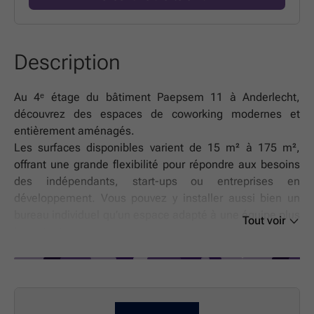
Description
Au 4ᵉ étage du bâtiment Paepsem 11 à Anderlecht,
découvrez des espaces de coworking modernes et
entièrement aménagés.
Les surfaces disponibles varient de 15 m² à 175 m²,
offrant une grande flexibilité pour répondre aux besoins
des indépendants, start-ups ou entreprises en
développement. Vous pouvez y installer aussi bien un
bureau individuel qu’un espace adapté à une équipe plus
Tout voir
importante.
Le bâtiment dispose de consommations de gaz et d’eau
communes, tandis que chaque unité bénéficie d’un
compteur électrique individuel, permettant un suivi précis
et une gestion optimale des coûts.