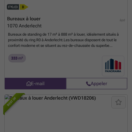
Bureaux à louer
àpd
1070
Anderlecht
Bureaux de standing de 17 m² à 888 m² à louer, idéalement situés à
proximité du ring R0 à Anderlecht.Les bureaux disposent de tout le
confort moderne et se situent au rez-de-chaussée du superbe
Crescent Building, offrant une salle de fitness, un restaurant ainsi que
des parkings intérieurs et extérieurs.De plus, l’immeuble est entouré
333
m²
d’un agréable parc avec terrasse et étang — un véritable havre de paix
tout en restant proche du R0.Contactez PANORAMA B2B pour plus
d’informations, les plans ou pour organiser une visite : ###
En savoir
plus ?
E-mail
Appeler
BEST OF