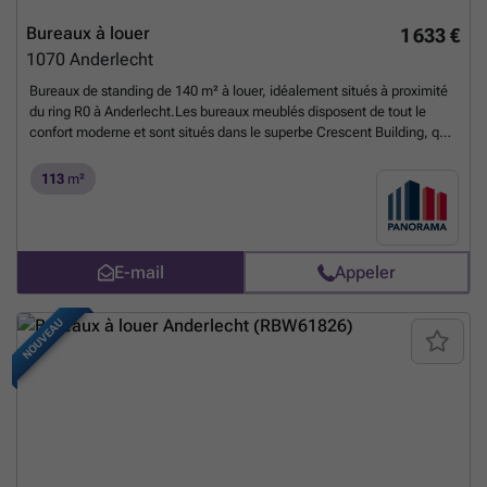
Bureaux à louer
1 633 €
1070
Anderlecht
Bureaux de standing de 140 m² à louer, idéalement situés à proximité
du ring R0 à Anderlecht.Les bureaux meublés disposent de tout le
confort moderne et sont situés dans le superbe Crescent Building, qui
comprend une salle de fitness, un restaurant, des parkings intérieurs
et extérieurs, et est entouré d’un agréable parc avec terrasse et étang
113
m²
— un véritable havre de paix tout en restant proche du R0.D’autres
superficies sont également disponibles, notamment 333
m².Contactez PANORAMA B2B pour plus d’informations, les plans ou
pour organiser une visite : ###
En savoir plus ?
E-mail
Appeler
NOUVEAU