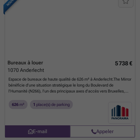
NOUVEAU
Bureaux à louer
5 738 €
1070
Anderlecht
Espace de bureaux de haute qualité de 626 m² à Anderlecht.The Mirror
bénéficie d’une situation stratégique le long du Boulevard de
l’Humanité (N266), l’un des principaux axes d’accès vers Bruxelles,
avec une connexion rapide au Ring de Bruxelles (R0), à l’E19 et à
l’E40.Les étages offrent une grande flexibilité d’aménagement et
626
m²
1
place(s) de parking
peuvent être divisés en deux espaces de bureaux distincts, permettant
ainsi de répondre aux besoins des petites comme des grandes
entreprises. D’autres surfaces sont également disponibles à partir de
626 m² jusqu’à 1.878 m².L’espace est équipé d’un système HVAC
E-mail
Appeler
performant avec plafonds rafraîchissants, éclairage LED, sanitaires
rénovés, système de détection et d’alarme incendie ainsi qu’un