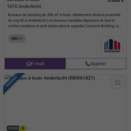
1070
Anderlecht
Bureaux de standing de 300 m² à louer, idéalement situés à proximité
du ring R0 à Anderlecht.Les bureaux meublés disposent de tout le
confort moderne et sont situés dans le superbe Crescent Building, qui
propose une salle de fitness, un restaurant, des parkings intérieurs et
extérieurs, et est entouré d’un agréable parc avec terrasse et étang —
300
m²
un véritable havre de paix tout en restant proche du R0.D’autres
superficies sont également possibles, à partir de 113 m².Contactez
PANORAMA B2B pour plus d’informations, les plans ou pour organiser
une visite : ###
En savoir plus ?
E-mail
Appeler
NOUVEAU