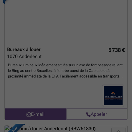
Bureaux à louer
5 738 €
1070
Anderlecht
Bureaux lumineux idéalement situés sur un axe de fort passage reliant
le Ring au centre Bruxelles, à l'entrée ouest de la Capitale et à
proximité immédiate de la E19. Facilement accessible en transports
en communs et en voitures. Espace divisible à partir de 300 m².
Archives disponibles: 60 €/m²/an. Parking IN: 1.000
€/emplacement/an. Parking OUT: 500 €/emplacement/an.
En savoir
plus ?
E-mail
Appeler