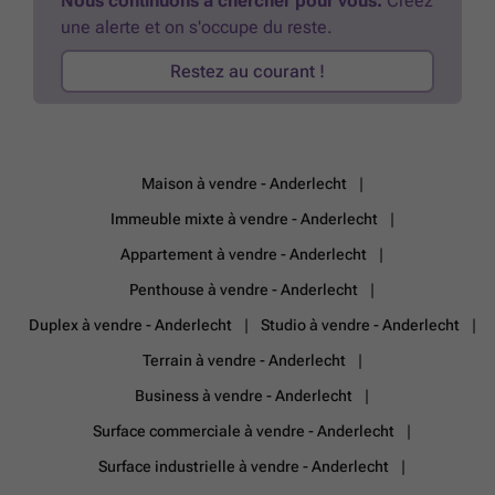
Nous continuons à chercher pour vous.
Créez
situation géographique de ce bureau est idéale : à proximité
une alerte et on s'occupe du reste.
immédiate de la ceinture bruxelloise et de l’autoroute E19, l’accès au
centre-ville de Bruxelles est rapide et aisé. Les transports en commun
Restez au courant !
sont également très bien desservis, avec la gare Bruxelles-Midi située
à seulement cinq minutes, et une halte de bus en entrée du parc
d’affaires. Cette localisation garantit une visibilité optimale et une
excellente connectivité pour les collaborateurs ou visiteurs. Pour toute
demande d’informations complémentaires, plan ou visite sans
engagement, nous vous invitons à contacter PANORAMA B2B.
Maison à vendre - Anderlecht
Saisissez l’occasion d’implanter votre entreprise dans ce cadre
professionnel d’exception à Anderlecht.
En savoir plus ?
Immeuble mixte à vendre - Anderlecht
Appartement à vendre - Anderlecht
Penthouse à vendre - Anderlecht
Duplex à vendre - Anderlecht
Studio à vendre - Anderlecht
Terrain à vendre - Anderlecht
Business à vendre - Anderlecht
Surface commerciale à vendre - Anderlecht
Surface industrielle à vendre - Anderlecht