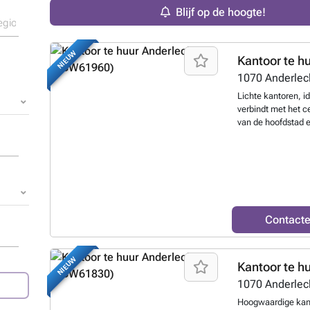
Blijf op de hoogte!
NIEUW
Kantoor te h
1070
Anderlec
Lichte kantoren, i
verbindt met het c
van de hoofdstad e
Gemakkelijk berei
Ruimte deelbaar v
€/m²/jaar. Parking 
€/plaats/jaar.
Meer
Contact
NIEUW
Kantoor te h
1070
Anderlec
Hoogwaardige kant