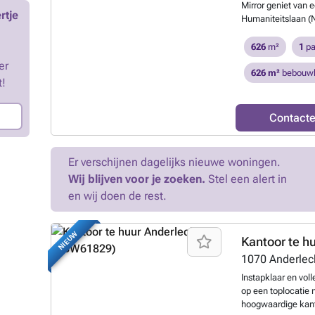
Mirror geniet van 
rtje
Humaniteitslaan (N
toegangswegen tot 
Brusselse Ring (R0
626
m²
1
pa
flexibel indeelbaa
er
afzonderlijke kant
626 m²
bebouwb
t!
beschikbaar vanaf 
met een performa
verlichting, verni
Contact
branddetectie- en
met badge. Dankzi
kantoren van een ui
Er verschijnen dagelijks nieuwe woningen.
representatieve i
Wij blijven voor je zoeken.
Stel een alert in
voor een professio
indruk bij bezoek
en wij doen de rest.
omgeving, fietsen
met binnen- en bui
laadpalen voor ele
NIEUW
Kantoor te h
Onmiddellijk bes
1070
Anderlec
bijkomende inlicht
###
Meer weten
Instapklaar en vol
op een toplocatie 
hoogwaardige kant