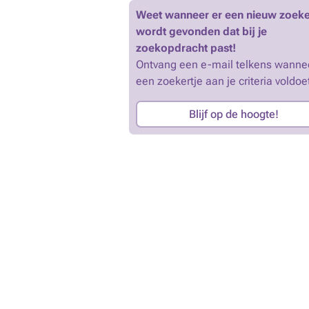
Weet wanneer er een nieuw zoeke
wordt gevonden dat bij je
zoekopdracht past!
Ontvang een e-mail telkens wanne
een zoekertje aan je criteria voldoe
Blijf op de hoogte!