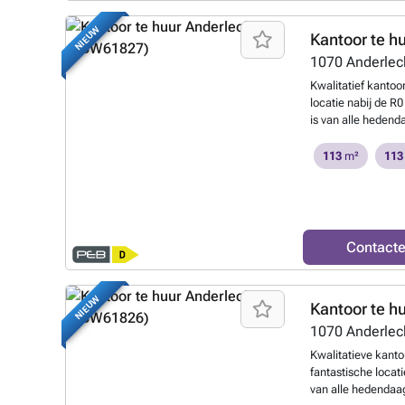
NIEUW
Kantoor te h
1070
Anderlec
Kwalitatief kantoo
locatie nabij de 
is van alle hedend
knappe Crescent Bu
restaurant, binnen
113
m²
113
aangenaam park met
toch vlakbij de R0
m².Contacteer PA
plannen of een p
Contact
NIEUW
Kantoor te h
1070
Anderlec
Kwalitatieve kanto
fantastische locat
van alle hedendaag