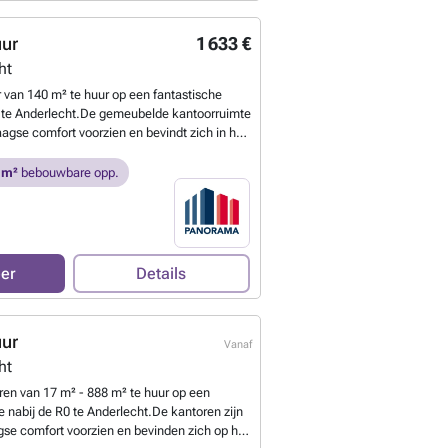
uur
1 633 €
ht
r van 140 m² te huur op een fantastische
R0 te Anderlecht.De gemeubelde kantoorruimte
aagse comfort voorzien en bevindt zich in het
ilding dat voorzien is van een fitness,
- en buitenparking en omringd is door een
 m²
bebouwbare opp.
 terras en vijver, een ware oase van rust en
. Ook andere oppervlakte mogelijk van 333
NORAMA B2B voor bijkomende inlichtingen,
laatsbezoek ###
Meer weten?
eer
Details
uur
Vanaf
ht
ren van 17 m² - 888 m² te huur op een
ie nabij de R0 te Anderlecht.De kantoren zijn
se comfort voorzien en bevinden zich op het