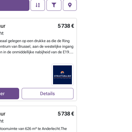
uur
5 738 €
ht
deaal gelegen op een drukke as die de Ring
entrum van Brussel, aan de westelijke ingang
n in de onmiddellijke nabijheid van de E19.
kbaar met het openbaar vervoer en de auto.
anaf 300 m². Archief beschikbaar: 60
IN: € 1.000/plaats/jaar. Parking OUT: 500
 weten?
eer
Details
uur
5 738 €
ht
oorruimte van 626 m² te Anderlecht.The