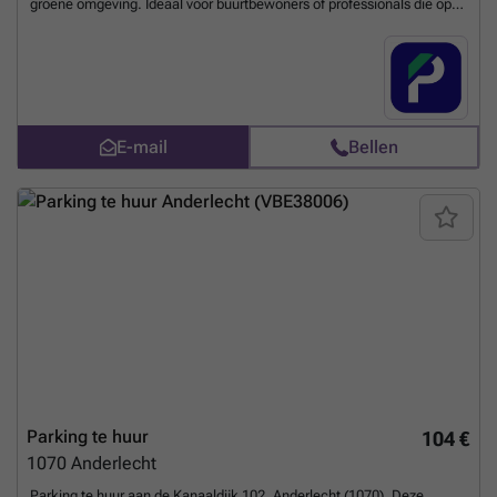
groene omgeving. Ideaal voor buurtbewoners of professionals die op
zoek zijn naar een veilige parkeerplaats. Slechts enkele minuten lopen
van de tramhalte Stalle en metrostation Veeweide. Dankzij de
nabijheid van de Bergensesteenweg is het terrein gemakkelijk
bereikbaar. Reserveer vandaag nog uw parkeerplaats online! U kunt
uw parkeerplaats direct boeken op de volgende link: ###
Meer
weten?
E-mail
Bellen
Parking te huur
104 €
1070
Anderlecht
Parking te huur aan de Kanaaldijk 102, Anderlecht (1070). Deze