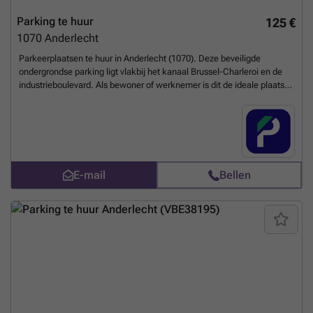
Parking te huur
125 €
1070
Anderlecht
Parkeerplaatsen te huur in Anderlecht (1070). Deze beveiligde
ondergrondse parking ligt vlakbij het kanaal Brussel-Charleroi en de
industrieboulevard. Als bewoner of werknemer is dit de ideale plaats
om uw auto te parkeren. Als u geïnteresseerd bent in deze parking,
aarzel dan niet om nu uw plaats te reserveren op onze website. Prijs
van een maandelijks abonnement nacht en weekend: 39€. U kunt uw
parkeerplaats direct boeken op de volgende link: ### %20-
%20anderlecht/digue-du-canal-109-1070-anderlecht-3088?
utm_source=ubiflow&utm_medium=referral&utm_campaign=parking
E-mail
Bellen
_listing&utm_content=be
Meer weten?