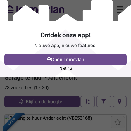
Ontdek onze app!
Nieuwe app, nieuwe features!
Open Immovlan
Niet nu
Garage te huur - Anderlecht
23 zoekertjes (1 - 20)
Blijf op de hoogte!
NIEUW