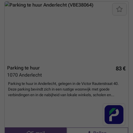
Parking te huur
83 €
1070
Anderlecht
Parking te huur in Anderlecht, gelegen in de Victor Rauterstraat 40.
Deze parking bevindt zich in een rustige woonwijk met goede
verbindingen en in de nabijheid van lokale winkels, scholen en
voorzieningen in de buurt. De toegang is eenvoudig, waardoor dit een
ideale oplossing is voor bewoners, werknemers of pendelaars die op
zoek zijn naar een veilige parkeerplaats. De parking is overdekt en
geschikt voor dagelijks gebruik, met mogelijkheden voor H24-, dag- of
nachtformules. Reserveer vandaag nog uw plaats en maak het
parkeren in deze levendige buurt van Anderlecht eenvoudiger. U kunt