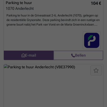
Parking te huur
104 €
1070
Anderlecht
Parking te huur in de Grivesstraat 2-6, Anderlecht (1070), gelegen op
de residentiële Grysonsite. Deze parking bevindt zich in een rustige en
groene buurt nabij het Park van Vorst en de Maria Groeninckxlaan.
Perfect voor bewoners van de site Gryson of werknemers van
nabijgelegen openbare instellingen. Op slechts 5 minuten wandelen
van tram 81 (halte Nationale Arbeidsraad) en bushaltes 46 en 49. Deze
beveiligde parking biedt een gemakkelijke oplossing voor parkeren in
een dichtbevolkte woonwijk. Reserveer vandaag nog jouw plek online.
U kunt uw parkeerplaats direct boeken op de volgende link:
E-mail
Bellen
###
Meer weten?