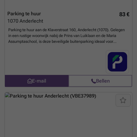
Parking te huur
83 €
1070
Anderlecht
Parking te huur aan de Klaverstraat 160, Anderlecht (1070). Gelegen
in een rustige woonwijk nabij de Prins van Luiklaan en de Maria
Assumptaschool, is deze beveiligde buitenparking ideaal voor
buurtbewoners, leerkrachten of werknemers in de omgeving. Goed
bereikbaar met het openbaar vervoer dankzij buslijnen 46 en 89, en
tramlijn 82 (halte Nationale Arbeidsraad). Deze parkeerplaats biedt
een eenvoudige oplossing voor wie geen tijd wil verliezen met zoeken
naar een plek op straat. Reserveer vandaag nog je parkeerplaats
online! U kunt uw parkeerplaats direct boeken op de volgende link:
E-mail
Bellen
###
Meer weten?