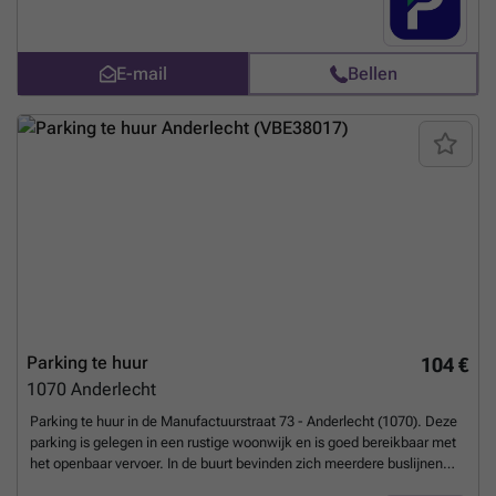
uw parkeerplaats direct boeken op de volgende link: ### %20-
%20anderlecht/rue-de-l-orphelinat-36-anderlecht-3034?
utm_source=ubiflow&utm_medium=referral&utm_campaign=parking
E-mail
Bellen
_listing&utm_content=be
Meer weten?
Parking te huur
104 €
1070
Anderlecht
Parking te huur in de Manufactuurstraat 73 - Anderlecht (1070). Deze
parking is gelegen in een rustige woonwijk en is goed bereikbaar met
het openbaar vervoer. In de buurt bevinden zich meerdere buslijnen
(46, 75, 89) en het metrostation Sint-Guido (lijn 5), wat het een