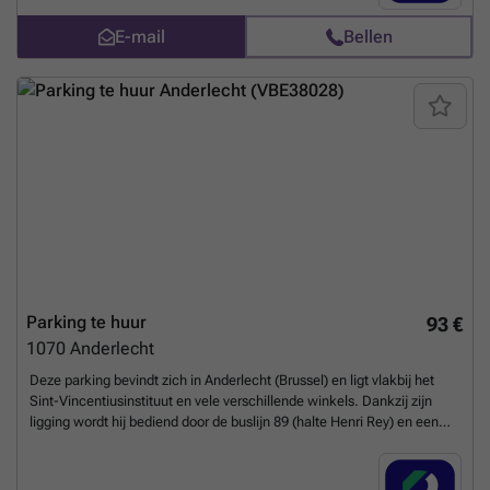
scherdemael-1-anderlecht-2842?
E-mail
Bellen
utm_source=ubiflow&utm_medium=referral&utm_campaign=parking
_listing&utm_content=be
Meer weten?
Parking te huur
93 €
1070
Anderlecht
Deze parking bevindt zich in Anderlecht (Brussel) en ligt vlakbij het
Sint-Vincentiusinstituut en vele verschillende winkels. Dankzij zijn
ligging wordt hij bediend door de buslijn 89 (halte Henri Rey) en een
fietsverhuurpunt. Als je in dit gebied werkt of woont, weet je dat het
moeilijk is om te parkeren. U kunt vanaf nu op onze website een
ruimte huren in een afgesloten en beveiligde parkeergarage. U kunt