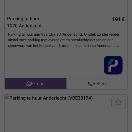
Parking te huur
191 €
1070
Anderlecht
Parking te huur aan Vaartdijk 80 (Anderlecht). Ontdek zonder verder
uitstel onze parking met overdekte en openluchtplaatsen op een
steenworp van het Kanaal van Brussel, in het hart van Anderlecht.
Ideaal voor bewoners en werknemers uit de buurt, deze parking biedt
gemakkelijk toegang tot het openbaar vervoer (bussen 73, 74, 78 en
49). Reserveer uw plaats nu en parkeer zonder moeite, op elk
moment! U kunt uw parkeerplaats direct boeken op de volgende link:
###
Meer weten?
E-mail
Bellen