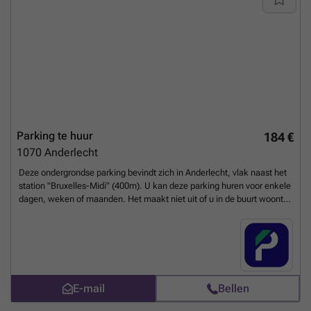
Parking te huur
184 €
1070
Anderlecht
Deze ondergrondse parking bevindt zich in Anderlecht, vlak naast het
station "Bruxelles-Midi" (400m). U kan deze parking huren voor enkele
dagen, weken of maanden. Het maakt niet uit of u in de buurt woont
of werkt of dat u de trein moet nemen om naar andere steden of
landen te gaan, deze parking is ideaal voor u! Dankzij BePark is het
parkeren van je auto rond het station geen nachtmerrie meer! U kunt
uw parkeerplaats direct boeken op de volgende link: ###
Meer
weten?
E-mail
Bellen