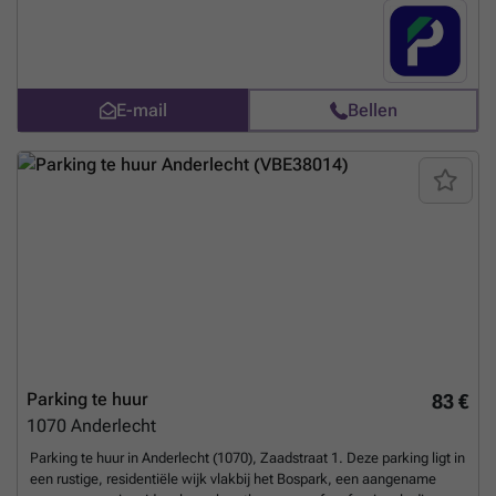
handige keuze maakt voor bewoners en werknemers. De parking is
veilig en eenvoudig toegankelijk. Reserveer nu online en parkeer
zonder stress! U kunt uw parkeerplaats direct boeken op de volgende
link: ###
Meer weten?
E-mail
Bellen
Parking te huur
83 €
1070
Anderlecht
Parking te huur in Anderlecht (1070), Zaadstraat 1. Deze parking ligt in
een rustige, residentiële wijk vlakbij het Bospark, een aangename