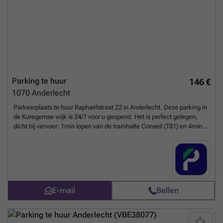
Parking te huur
146 €
1070
Anderlecht
Parkeerplaats te huur Raphaëlstraat 22 in Anderlecht. Deze parking in
de Kuregemse wijk is 24/7 voor u geopend. Het is perfect gelegen,
dicht bij vervoer: 1min lopen van de tramhalte Conseil (T81) en 4min
van de metrohalte Clémenceau (lijnen 2 en 6), deze parking ligt ook
op minder dan 10min lopen van het station Brussel-Zuid! Binnen en
beveiligd door ons digitale toegangssysteem, kunt u uw auto in alle
rust achterlaten, dag en nacht. Heb je een fiets of bakfiets? Geen
zorgen, er zijn speciale plaatsen beschikbaar op deze parkeerplaats,
met een speciaal abonnement. U kunt uw parkeerplaats direct
E-mail
Bellen
boeken op de volgende link: ### %20-%20anderlecht/rue-raphael-
20-anderlecht-2608?
utm_source=ubiflow&utm_medium=referral&utm_campaign=parking
_listing&utm_content=be
Meer weten?