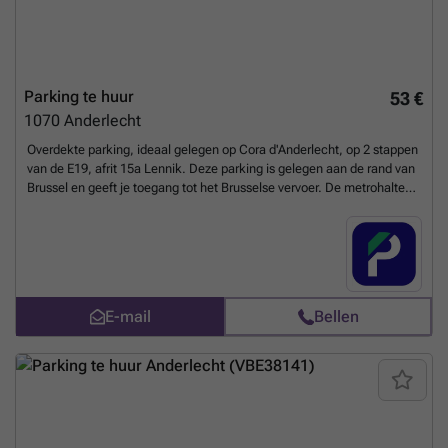
Parking te huur
53 €
1070
Anderlecht
Overdekte parking, ideaal gelegen op Cora d'Anderlecht, op 2 stappen
van de E19, afrit 15a Lennik. Deze parking is gelegen aan de rand van
Brussel en geeft je toegang tot het Brusselse vervoer. De metrohalte
Eddy Merckx ligt op minder dan 5 minuten lopen. Deze parking ligt ook
op minder dan een kilometer (10 minuten wandelen) van de
universitaire campus ULB Erasme. Deze parking is ideaal om uw auto
af te zetten voordat u naar het centrum van Brussel rijdt of om
bedrijfswagens te stallen. U kunt uw parkeerplaats direct boeken op
de volgende link: ### %20-%20anderlecht/dreve-olympique-15-
E-mail
Bellen
anderlecht-2632?
utm_source=ubiflow&utm_medium=referral&utm_campaign=parking
_listing&utm_content=be
Meer weten?