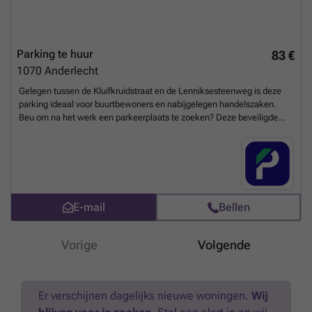
Parking te huur
83 €
1070
Anderlecht
Gelegen tussen de Kluifkruidstraat en de Lenniksesteenweg is deze
parking ideaal voor buurtbewoners en nabijgelegen handelszaken.
Beu om na het werk een parkeerplaats te zoeken? Deze beveiligde
nachtparking is uw oplossing! Wees er snel bij, de plaatsen zijn
beperkt. U kunt uw parkeerplaats direct boeken op de volgende link:
###
Meer weten?
E-mail
Bellen
Vorige
Volgende
Er verschijnen dagelijks nieuwe woningen.
Wij