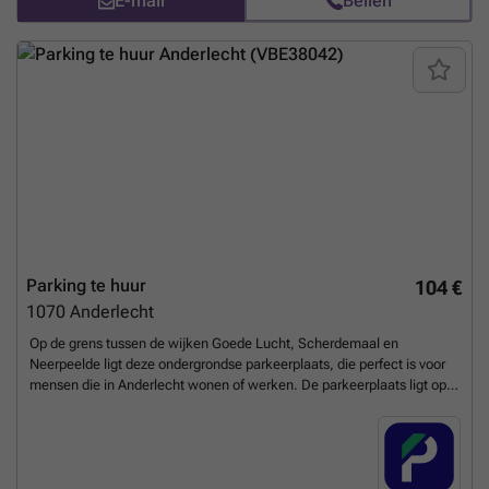
E-mail
Bellen
uw parkeerplaats direct boeken op de volgende link: ###
Meer
weten?
Parking te huur
104 €
1070
Anderlecht
Op de grens tussen de wijken Goede Lucht, Scherdemaal en
Neerpeelde ligt deze ondergrondse parkeerplaats, die perfect is voor
mensen die in Anderlecht wonen of werken. De parkeerplaats ligt op
een steenworp afstand van de bushaltes Anderlecht Appelboom (waar
meerdere buslijnen stoppen) en Sibelius. De parkeerplaats is 24/7
toegankelijk, dus wacht niet lang met het reserveren van een plek in
deze ondergrondse en veilige parking. U kunt uw parkeerplaats direct
boeken op de volgende link: ### %20-%20anderlecht/rue-de-