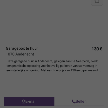
Garagebox te huur
130 €
1070
Anderlecht
Deze garage te huur in Anderlecht, gelegen aan De Neerpede, biedt
een praktische oplossing voor het veilig parkeren van uw voertuig in
een stedelijke omgeving. Met een huurprijs van 130 euro per maand is
dit een betaalbare optie voor wie op zoek is naar een
privéparkeerplaats in de regio 1070. De locatie in Anderlecht maakt
het geschikt voor inwoners en werknemers die dicht bij het centrum of
industriële zones willen parkeren zonder zorgen over straatparkeren.
De huurwaarborg bedraagt 310 euro, wat gebruikelijk is voor
dergelijke verhuurcontracten en zorgt voor zekerheid voor zowel
E-mail
Bellen
huurder als verhuurder. Deze garage is ideaal voor wie waarde hecht
aan toegankelijkheid en beveiliging van zijn wagen in een drukke