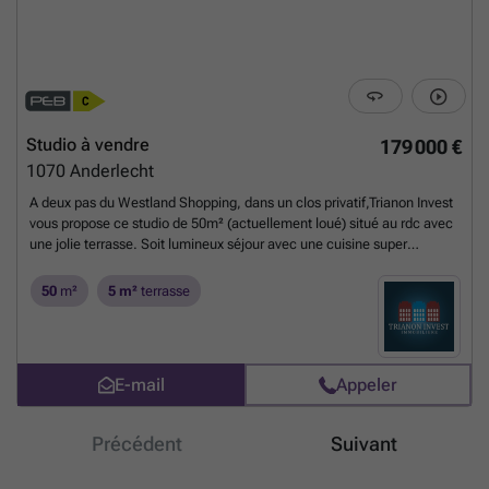
Studio à vendre
179 000 €
1070
Anderlecht
A deux pas du Westland Shopping, dans un clos privatif,Trianon Invest
vous propose ce studio de 50m² (actuellement loué) situé au rdc avec
une jolie terrasse. Soit lumineux séjour avec une cuisine super
équipée donnant accès à la terrasse arrière et au jardin commun. Un
large espace de nuit séparé par une cloison et une salle de douche
50
m²
5 m²
terrasse
avec une toilette complètent ce bien. Faibles charges de copropriété
et électricité conforme. PEB C Vidéo non contractuelle.
En savoir plus
?
E-mail
Appeler
Précédent
Suivant