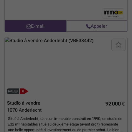
douche avec WC. Actuellement ce bien est loué. Informations
techniques : PEB : E Électricité conforme Radiateurs électriques
Double vitrage bois Situation pratique à proximité des transports en
commun, commerces et facilités. Une opportunité idéale pour investir
E-mail
Appeler
dans un bien compact, fonctionnel et déjà mis en location. Les
informations reprises dans cette annonce sont non contractuelles.
En
savoir plus ?
Studio à vendre
92 000 €
1070
Anderlecht
Situé à Anderlecht, dans un immeuble construit en 1990, ce studio de
±32 m² habitables situé au deuxième étage (avant droit) représente
une belle opportunité d’investissement ou de premier achat. Le bien