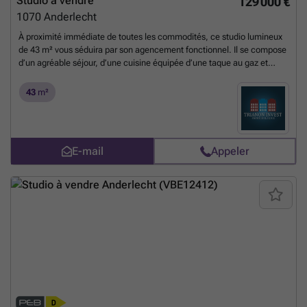
Studio à vendre
129 000 €
1070
Anderlecht
À proximité immédiate de toutes les commodités, ce studio lumineux
de 43 m² vous séduira par son agencement fonctionnel. Il se compose
d’un agréable séjour, d’une cuisine équipée d’une taque au gaz et
d’une hotte, d’une salle de bain avec baignoire ainsi que d’un WC. PEB
: G. Une opportunité à découvrir sans tarder !
En savoir plus ?
43
m²
E-mail
Appeler