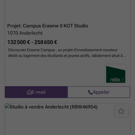
Projet: Campus Erasme II KOT Studio
1070
Anderlecht
132 500 € - 258 650 €
Découvrez Erasme Campus , un projet d’investissement novateur
dédié au logement des étudiants et jeunes actifs, idéalement situé à
Anderlecht, à deux pas du campus universitaire et de l’hôpital Erasme.
Grâce à cette localisation stratégique et à la proximité immédiate de
la ligne de métro 5, reliant rapidement le centre de Bruxelles, le projet
bénéficie d’une demande locative soutenue et constante. Erasme
Campus propose une offre variée de logements adaptés aux besoins
actuels : kots fonctionnels à partir de 17,4 m², studios confortables de
E-mail
Appeler
44 m². Intégré dans un pool locatif, le projet permet aux investisseurs
de percevoir des revenus réguliers, calculés au prorata du taux
d’occupation, tout en éliminant les contraintes de gestion grâce à une
prise en charge complète et professionnelle. Conçu selon des normes
énergétiques exigeantes, Erasme Campus garantit un investissement
durable et performant sur le long terme. De plus, son régime fiscal
attractif — avec des droits d’enregistrement appliqués uniquement sur