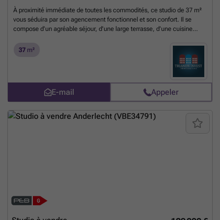
À proximité immédiate de toutes les commodités, ce studio de 37 m²
vous séduira par son agencement fonctionnel et son confort. Il se
compose d’un agréable séjour, d'une large terrasse, d’une cuisine
équipée avec taque de cuisson au gaz, hotte, réfrigérateur et
congélateur encastrés, d’une salle de bain avec douche ainsi que d’un
37
m²
WC. Le bien dispose également d’une cave, offrant un espace de
rangement supplémentaire. Une opportunité à découvrir sans tarder !
PEB G
En savoir plus ?
E-mail
Appeler