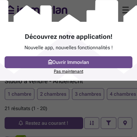
Découvrez notre application!
Nouvelle app, nouvelles fonctionnalités !
Ouvrir Immovlan
Pas maintenant
Studio à vendre - Anderlecht
1 chambre
2 chambres
3 chambres
4 chambres
21 résultats (1 - 20)
Restez au courant !