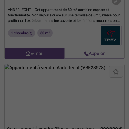
ANDERLECHT – Cet appartement de 80 m² combine espace et
fonctionnalité. Son séjour s’ouvre sur une terrasse de 8m², idéale pour
profiter de l’extérieur. La cuisine ouverte et les finitions modernes en
font un bien fonctionnel et agréable à vivre. Idéal pour une première
acquisition ou un investissement locatif. PEB estimé A : Chauffage au
1
chambre(s)
80
m²
sol, pompe à chaleur, double flux, triple vitrage. Contactez-nous pour
planifier un rendez-vous et découvrir le projet ! Les mesures sont
données à titre indicatif. Possibilité tva 6% + abattement.
En savoir
E-mail
Appeler
plus ?
Appartement à vendre (Nouvelle construction)