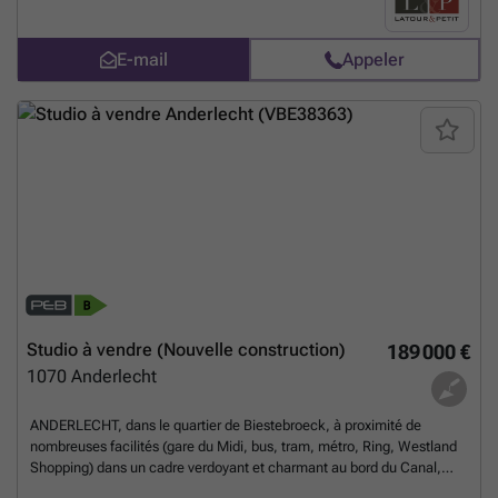
donnant sur la terrasse de 26 m² et le jardin de 58 m². Chambre de
13,5 m² avec salle de douche attenante (douche, lavabo). Buanderie.
E-mail
Appeler
Ce projet au design contemporain vous séduira par son originalité et
sa luminosité. Matériaux et finitions de qualité. PEB A-. Local vélos à
disposition au rez-de-chaussée. Cave et parking en supplément au
sous-sol. Vente du terrain sous le régime des droits d’enregistrement
(12,5%) et de la construction sous le régime TVA (21%). !! Possibilité
de TVA à 6% !! A découvrir chez L&P !
En savoir plus ?
Studio à vendre (Nouvelle construction)
189 000 €
1070
Anderlecht
ANDERLECHT, dans le quartier de Biestebroeck, à proximité de
nombreuses facilités (gare du Midi, bus, tram, métro, Ring, Westland
Shopping) dans un cadre verdoyant et charmant au bord du Canal,
beau STUDIO NEUF (1sdd) de 45 m² bénéficiant d'un joli JARDIN