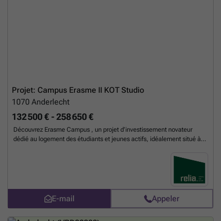
récupération de chaleur. Parkings et caves en supplément. Excellente
isolation thermique et acoustique. PEB estimatif A. Livraison
printemps 2027. Vente sous le régime de la TVA 6% (sous conditions).
Contactez-nous dès maintenant pour plus d'informations sur le projet
"Nid'Eau" au ### ou par mail à ### .
En savoir plus ?
Projet: Campus Erasme II KOT Studio
1070
Anderlecht
132 500 € - 258 650 €
Découvrez Erasme Campus , un projet d’investissement novateur
dédié au logement des étudiants et jeunes actifs, idéalement situé à
Anderlecht, à deux pas du campus universitaire et de l’hôpital Erasme.
Grâce à cette localisation stratégique et à la proximité immédiate de
la ligne de métro 5, reliant rapidement le centre de Bruxelles, le projet
bénéficie d’une demande locative soutenue et constante. Erasme
Campus propose une offre variée de logements adaptés aux besoins
actuels : kots fonctionnels à partir de 17,4 m², studios confortables de
E-mail
Appeler
44 m². Intégré dans un pool locatif, le projet permet aux investisseurs
de percevoir des revenus réguliers, calculés au prorata du taux