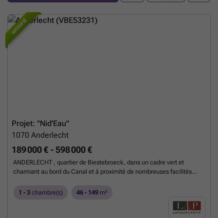
MODIFIÉ
Projet: "Nid'Eau"
1070
Anderlecht
189 000 € - 598 000 €
ANDERLECHT , quartier de Biestebroeck, dans un cadre vert et
charmant au bord du Canal et à proximité de nombreuses facilités
(gare du Midi, bus, tram, métro, Ring, Westland Shopping), le projet "
NID’EAU " vous propose un ensemble de 43 APPARTEMENTS NEUFS
1 - 3
chambre(s)
46 - 149
m²
(du studio au 3 chambres) de 45 à 149 m² répartis dans 3 bâtiments
distincts et jouissant de belles TERRASSES et d’un JARDIN COMMUN
. L'ensemble, au design contemporain, vous séduira par son originalité