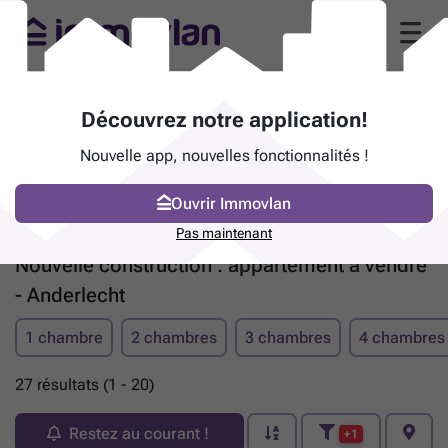
Découvrez notre application!
Nouvelle app, nouvelles fonctionnalités !
Ouvrir Immovlan
Pas maintenant
Nouvelle construction : appartement à vendre
- Anderlecht
1 chambre
2 chambres
3 chambres
4 chambres
27 résultats (1 - 20)
Restez au courant !
+1