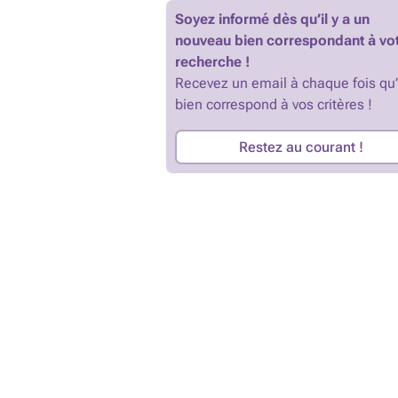
Soyez informé dès qu’il y a un
nouveau bien correspondant à vo
recherche !
Recevez un email à chaque fois qu
bien correspond à vos critères !
Restez au courant !