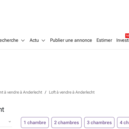
N
echerche
Actu
Publier une annonce
Estimer
Invest
t à vendre à Anderlecht
Loft à vendre à Anderlecht
ht
1 chambre
2 chambres
3 chambres
4 c