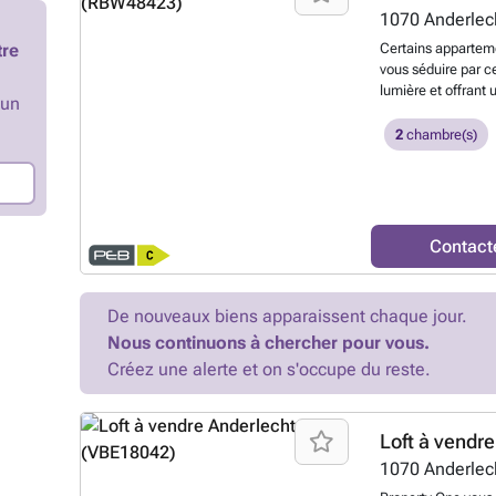
parking d'une vale
1070
Anderlec
fait partie intégran
tre
Certains apparteme
Architecture typiqu
vous séduire par 
- Espaces de vie g
lumière et offrant 
spacieuse + bureau
’un
vous apprécierez s
des commodités, tra
finitions soignées
2
chambre(s)
couple ou un amate
terrasse avec une 
quartier dynamique
pour profiter de ch
de Bruxelles et du 
L’appartement se
confort résidentie
vaste séjour lumin
meuble de salle de 
Un emplacement de
appliques murales 
Contact
obligatoirement au
état, aucun travaux 
emménager. Situé 
De nouveaux biens apparaissent chaque jour.
transports en commu
Nous continuons à chercher pour vous.
parfaitement access
suffira pour vous 
Créez une alerte et on s'occupe du reste.
pour plus d’informa
plus ?
Loft à vendre
1070
Anderlec