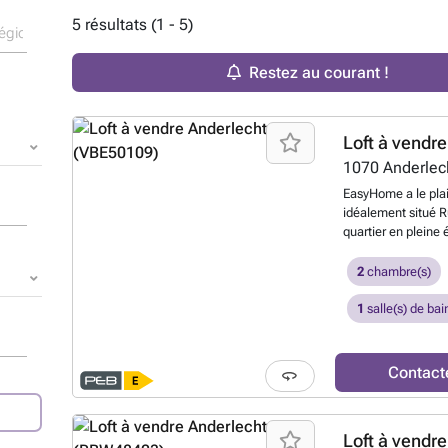
5 résultats (1 - 5)
Restez au courant !
Loft à vendre
1070
Anderlec
EasyHome a le plai
idéalement situé 
quartier en pleine
commerces, transpo
de vie original. D
2
chambre(s)
ce bien rare séduit
hauteurs sous plaf
1
salle(s) de bai
ouvert où le style
loft urbain. Il se 
un salon et une cu
Contact
recevoir et profite
trouverez une gra
petite chambre d’ap
Loft à vendre
séparée. Ce bien