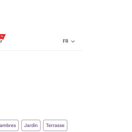
EW
FR
ir
hambres
Jardin
Terrasse