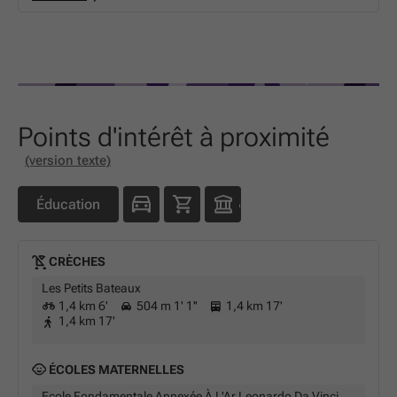
Points d'intérêt à proximité
(version texte)
Éducation
CRÈCHES
Les Petits Bateaux
1,4 km 6'
504 m 1' 1''
1,4 km 17'
1,4 km 17'
ÉCOLES MATERNELLES
Ecole Fondamentale Annexée À L'Ar Leonardo Da Vinci