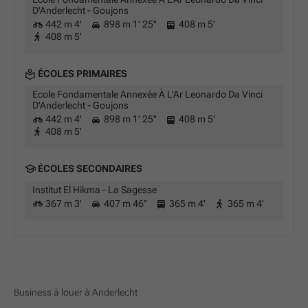
D'Anderlecht - Goujons
442 m 4'
898 m 1' 25''
408 m 5'
408 m 5'
ÉCOLES PRIMAIRES
Ecole Fondamentale Annexée À L'Ar Leonardo Da Vinci
D'Anderlecht - Goujons
442 m 4'
898 m 1' 25''
408 m 5'
408 m 5'
ÉCOLES SECONDAIRES
Institut El Hikma - La Sagesse
367 m 3'
407 m 46''
365 m 4'
365 m 4'
Business à louer à Anderlecht