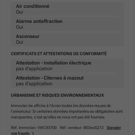
• Agrandissez ou changez d'emplacement en fonction de
Air conditionné
Oui
vos besoins
• Mobilier ergonomique de haute qualité
Alarme antieffraction
Oui
Toutes les images figurant sur cette liste représentent
Ascenseur
nos bureaux mais peuvent ne pas correspondre au
Oui
centre en question.
CERTIFICATS ET ATTESTATIONS DE CONFORMITÉ
Attestation - Installation électrique
En savoir plus
pas d'application
Attestation - Citernes à mazout
pas d'application
URBANISME ET RISQUES ENVIRONNEMENTAUX
Immovlan.be affiche à l’écran toutes les données reçues de
l’annonceur. Si certaines données importantes ou obligatoires sont
manquantes, c’est qu’elles ne nous ont pas été fournies.
Réf. Immovlan:
VWC93700
Réf. vendeur:
BE3ws5213
Signaler
une fraude