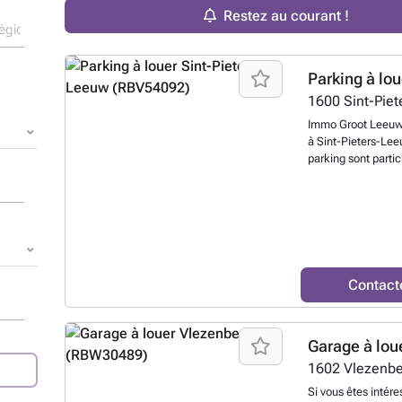
Restez au courant !
Parking à lou
1600
Sint-Pie
Immo Groot Leeuw 
à Sint-Pieters-Lee
parking sont partic
veuillez contacte
l'adresse ###
En 
Contact
Garage à lou
1602
Vlezenb
Si vous êtes intéres