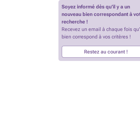
Soyez informé dès qu’il y a un
nouveau bien correspondant à vo
recherche !
Recevez un email à chaque fois qu
bien correspond à vos critères !
Restez au courant !