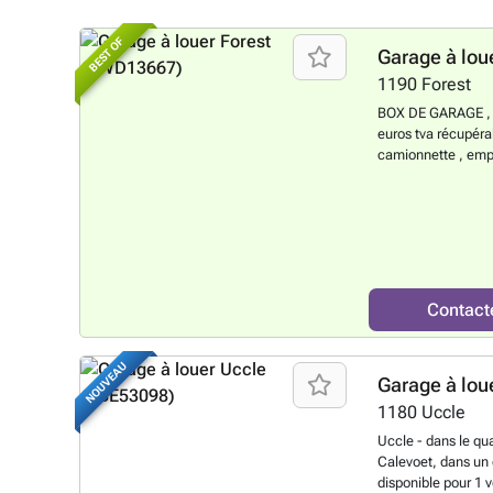
BEST OF
Garage à lou
1190
Forest
BOX DE GARAGE , de
euros tva récupéra
camionnette , emp
a partir de 115 euro
savoir plus ?
Contact
NOUVEAU
Garage à lou
1180
Uccle
Uccle - dans le qu
Calevoet, dans un 
disponible pour 1 v