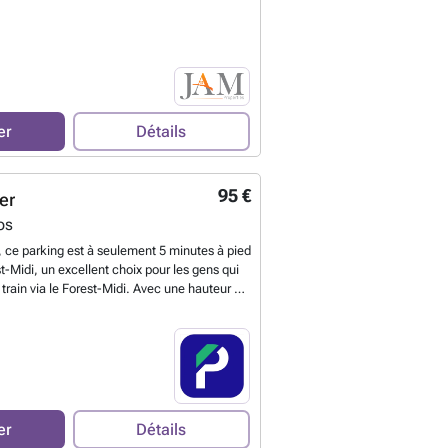
 un box fermé avec clé. Plus de
sur ###
En savoir plus ?
er
Détails
95 €
er
os
 ce parking est à seulement 5 minutes à pied
t-Midi, un excellent choix pour les gens qui
 train via le Forest-Midi. Avec une hauteur de
king convient aux gros véhicules, tels que les
amionnettes, etc. Le stationnement est devenu
 BePark, louez votre place de parking dès
pouvez réserver directement votre parking
nt : ### %20-%20drogenbos/rue-de-la-
rogenbos-2645?
low&utm_medium=referral&utm_campaign=p
er
Détails
tm_content=be
En savoir plus ?