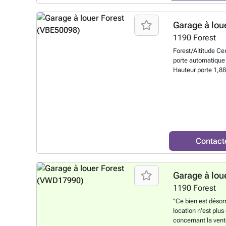
Garage à lou
1190
Forest
Forest/Altitude Ce
porte automatique 
Hauteur porte 1,8
5,89m / largeur g
plus ?
Contact
Garage à lou
1190
Forest
"Ce bien est désor
location n'est plus
concernant la vent