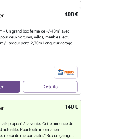
400 €
er
nt - Un grand box fermé de +/-43m² avec
pour deux voitures, vélos, meubles, etc.
8m / Largeur porte 2,70m Longueur garage
arage 7,30m / hauteur garage 2,37m
En savoir
er
Détails
140 €
er
mais proposé à la vente. Cette annonce de
 d'actualité. Pour toute information
e, merci de me contacter." Box de garage