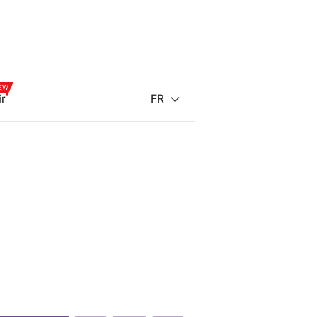
EW
FR
ir