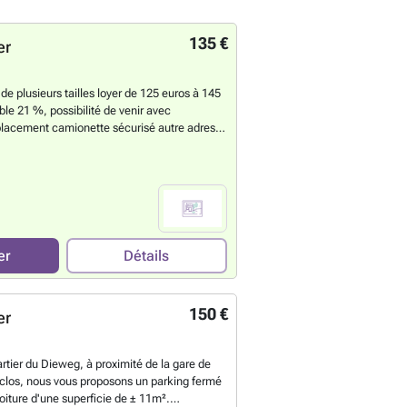
135 €
er
 plusieurs tailles loyer de 125 euros à 145
ble 21 %, possibilité de venir avec
lacement camionette sécurisé autre adresse
s , possibilité électricité prix en sus .
En
er
Détails
150 €
er
artier du Dieweg, à proximité de la gare de
clos, nous vous proposons un parking fermé
oiture d'une superficie de ± 11m².