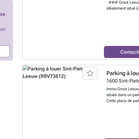
: ### Groot Leeu
idéalement situé à 
tre
accessible et à d
L'emplacement se 
entretenu.
En savo
’un
Contact
Parking à lou
1600
Sint-Pie
Immo Groot Leeuw 
située dans un par
Cette place de park
navetteurs ou tout
stationnement sûre
veuillez vous inscr