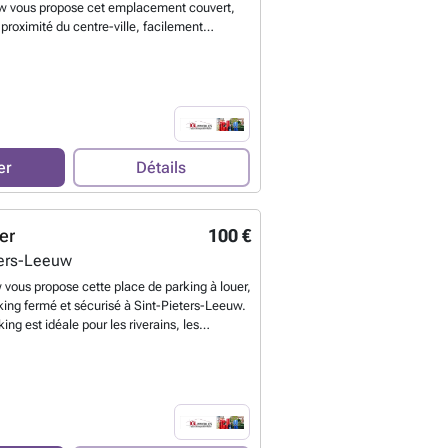
w vous propose cet emplacement couvert,
proximité du centre-ville, facilement
eux pas des commodités locales.
trouve au sein d'un immeuble bien
ir plus ?
er
Détails
er
100 €
ters-Leeuw
vous propose cette place de parking à louer,
king fermé et sécurisé à Sint-Pieters-Leeuw.
ing est idéale pour les riverains, les
e personne à la recherche d'une solution de
 et sans souci.Si vous êtes intéressé,
ire via le lien suivant : ###
En savoir plus ?