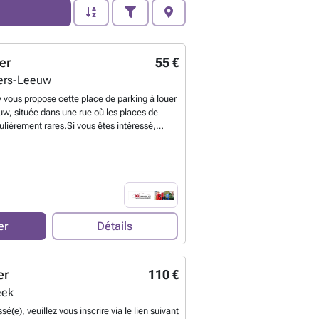
er
55 €
ters-Leeuw
vous propose cette place de parking à louer
uw, située dans une rue où les places de
ulièrement rares.Si vous êtes intéressé,
r Immo Groot Leeuw au ### ou par e-mail à
savoir plus ?
er
Détails
er
110 €
eek
sé(e), veuillez vous inscrire via le lien suivant