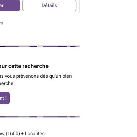
er
Détails
nt
ur cette recherche
us vous prévenons dès qu'un bien
herche.
t !
w (1600) + Localités