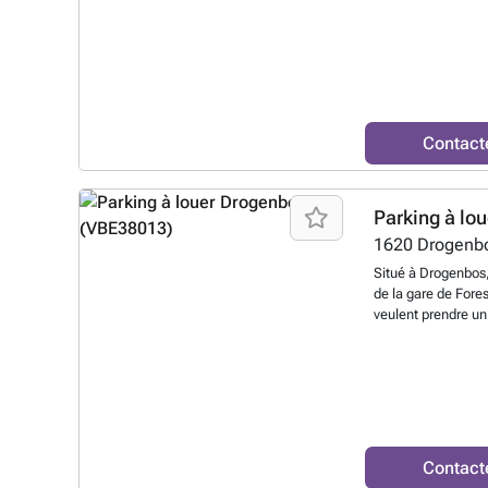
L'emplacement est
renseignements 
Contact
Parking à lou
1620
Drogenb
Situé à Drogenbos,
de la gare de Fores
veulent prendre un
2,2 mètres, ce par
utilitaires, les c
un jeu facile avec
maintenant ! Vous 
sur le lien suiva
soierie-190-fca-d
utm_source=ubif
Contact
arking_listing&u