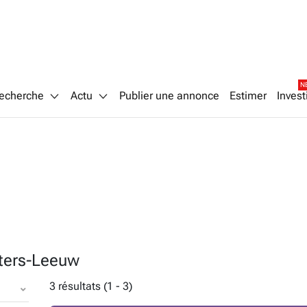
N
echerche
Actu
Publier une annonce
Estimer
Invest
eters-Leeuw
3 résultats (1 - 3)