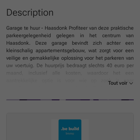
Description
Garage te huur - Haasdonk Profiteer van deze praktische
parkeergelegenheid gelegen in het centrum van
Haasdonk. Deze garage bevindt zich achter een
kleinschalig appartementsgebouw, wat zorgt voor een
veilige en gemakkelijke oplossing voor het parkeren van
uw voertuig. De huurprijs bedraagt slechts 40 euro per
maand, inclusief alle kosten, waardoor het een
aantrekkelijke optie is voor wie op zoek is naar
Tout voir
betaalbaar en betrouwbaar parkeerfaciliteiten in het hart
van Haasdonk. De locatie biedt gemakkelijke toegang tot
de hoofdwegen en voorzieningen in de omgeving,
waardoor het huren van deze garage ideaal is voor
inwoners of bezoekers die in de buurt wonen of werken.
De garage ligt aan de Keizerstraat 36, een centrale straat
binnen Haasdonk, en beschikt over twee gevels die