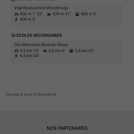
Vrije Basisschool Wonderwijs
406 m 1' 33''
439 m 41''
406 m 5'
406 m 5'
ÉCOLES SECONDAIRES
Go! Atheneum Beveren-Waas
4,5 km 15'
4,6 km 6'
3,6 km 42'
4,5 km 54'
Garage à louer à Haasdonk
NOS PARTENAIRES