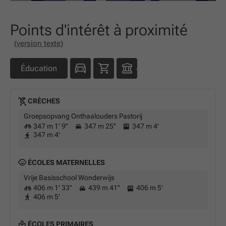
Points d'intérêt à proximité
(version texte)
Éducation
CRÈCHES
Groepsopvang Onthaalouders Pastorij
347 m 1' 9''
347 m 25''
347 m 4'
347 m 4'
ÉCOLES MATERNELLES
Vrije Basisschool Wonderwijs
406 m 1' 33''
439 m 41''
406 m 5'
406 m 5'
ÉCOLES PRIMAIRES