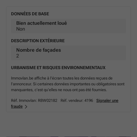
bij het huren van deze handige parkeerplaats en
beantwoorden graag al uw vragen. Dit is een uitstekende
DONNÉES DE BASE
gelegenheid voor wie op zoek is naar een betaalbare,
Bien actuellement loué
veilige en praktische parkeeroplossing in het centrum
Non
van Haasdonk.
* Ce texte est généré à partir d’une intelligence
DESCRIPTION EXTÉRIEURE
artificielle.
Nombre de façades
2
URBANISME ET RISQUES ENVIRONNEMENTAUX
Immovlan.be affiche à l’écran toutes les données reçues de
l’annonceur. Si certaines données importantes ou obligatoires sont
manquantes, c’est qu’elles ne nous ont pas été fournies.
Réf. Immovlan:
RBW02182
Réf. vendeur:
4196
Signaler une
fraude