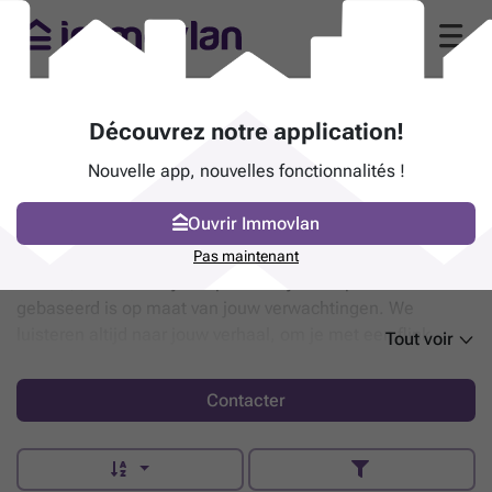
.be build (9120 Beveren)
Découvrez notre application!
"Jouw punt voor vastgoed!"
Nouvelle app, nouvelles fonctionnalités !
Gentseweg 111 - 9120 Beveren
Numéro IPI
-201071
Ouvrir Immovlan
.1 PERSOONLIJK Om jou als klant het beste resultaat te
Pas maintenant
bieden, hanteren wij een persoonlijke aanpak die
gebaseerd is op maat van jouw verwachtingen. We
luisteren altijd naar jouw verhaal, om je met een flink
Tout voir
staaltje deskundigheid nét dat ietsje extra te bieden. .2
EXPERTISE Een woning kopen of verkopen is een
Contacter
belangrijke beslissing, waarbij je wil steunen op de juiste
kennis om zo een weloverwogen keuze te maken. .3
AANBOD Smaken verschillen, en daar zijn wij blij om!