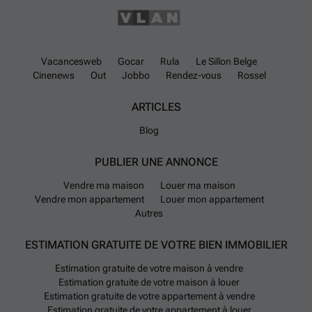
d’information complémentaire ou pour organiser une visite, n’hésitez
pas à prendre contact avec notre agence afin de saisir cette
opportunité rare sur le marché anversois.
En savoir plus ?
Vacancesweb
Gocar
Rula
Le Sillon Belge
Cinenews
Out
Jobbo
Rendez-vous
Rossel
ARTICLES
Blog
PUBLIER UNE ANNONCE
Vendre ma maison
Louer ma maison
Vendre mon appartement
Louer mon appartement
Autres
ESTIMATION GRATUITE DE VOTRE BIEN IMMOBILIER
Estimation gratuite de votre maison à vendre
Estimation gratuite de votre maison à louer
Estimation gratuite de votre appartement à vendre
Estimation gratuite de votre appartement à louer