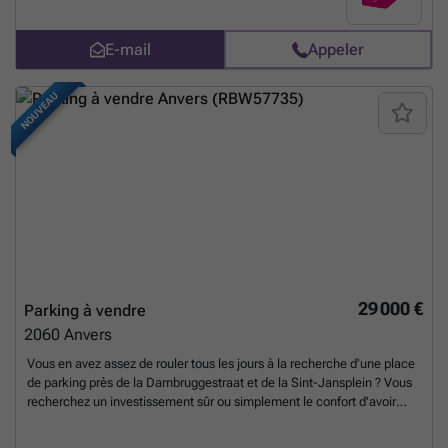
ligging garandeert een uitstekende bereikbaarheid, zowel vanuit het
stadscentrum als via de belangrijkste invalswegen. Het gebouw werd
E-mail
Appeler
opgeleverd in 2008 en voldoet aan hedendaagse normen. Een
praktische en waardevaste opportuniteit op toplocatie in
Antwerpen.
En savoir plus ?
NOUVEAU
29 000 €
Parking à vendre
2060
Anvers
Vous en avez assez de rouler tous les jours à la recherche d'une place
de parking près de la Dambruggestraat et de la Sint-Jansplein ? Vous
recherchez un investissement sûr ou simplement le confort d'avoir
votre propre espace pour votre voiture ? Nous vous proposons une
place de parking pratique dans un complexe moderne et bien