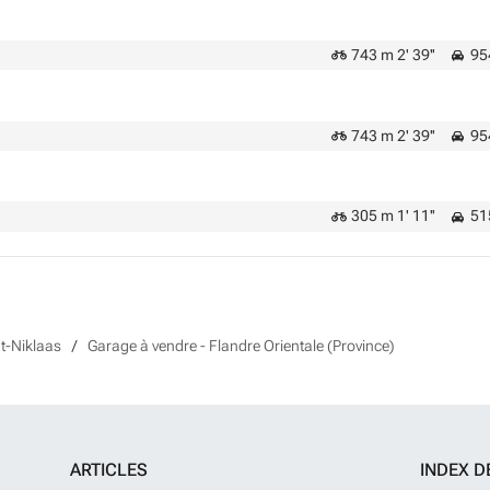
743 m 2' 39''
954
743 m 2' 39''
954
305 m 1' 11''
515
t-Niklaas
Garage à vendre - Flandre Orientale (Province)
ARTICLES
INDEX D