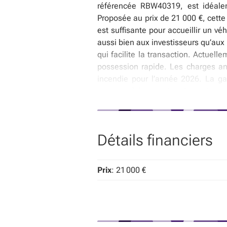
référencée RBW40319, est idéale
Proposée au prix de 21 000 €, cette 
est suffisante pour accueillir un vé
aussi bien aux investisseurs qu’aux 
qui facilite la transaction. Actuell
possession rapide. Les charges ann
incendie pour l’année 2026. La ga
secteur où la pression de stationn
coût fiscal modeste lié à ce bien i
stratégique dans la région du Waas
patrimoniale spécifique, ce qui s
Détails financiers
l’acquisition. Cette garagebox rep
de plus en plus rares, assurant pot
davantage de renseignements ou org
Prix
: 21 000 €
* Ce texte est généré à partir d’une i