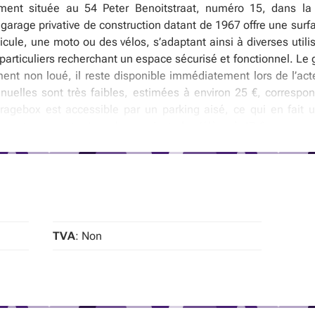
ment située au 54 Peter Benoitstraat, numéro 15, dans la
garage privative de construction datant de 1967 offre une surfa
hicule, une moto ou des vélos, s’adaptant ainsi à diverses util
particuliers recherchant un espace sécurisé et fonctionnel. Le 
ement non loué, il reste disponible immédiatement lors de l’act
uelles sont très faibles, estimées à environ 25 €, correspo
ragebox est accessible par un parking aisé, ce qui en fait 
ement augmente. La valeur cadastrale s’élève à 47 € avec une
mmobilier. Située dans une zone résidentielle urbaine, cette ga
land. Elle n’est pas concernée par un risque d’inondation n
implifie toute démarche administrative. L’absence de droi
résente un investissement sûr et durable dans une commune où 
entiellement une plus-value future. Nous vous invitons à prend
aniser une visite sur place.
TVA
: Non
ntelligence artificielle.