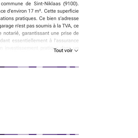
 commune de Sint-Niklaas (9100).
ce d’environ 17 m². Cette superficie
isations pratiques. Ce bien s’adresse
garage n’est pas soumis à la TVA, ce
e notarié, garantissant une prise de
ndant essentiellement à l’assurance
un investissement pratique dans un
Tout voir
 indexation à 90 €, témoignant d’un
ragebox bénéficie d’une localisation
i soumise à un statut de protection
t de préemption facilite également
les places de stationnement se font
re contact rapidement afin d’obtenir