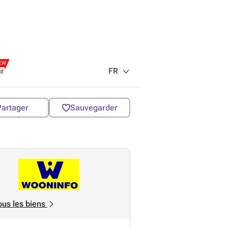
EW
FR
ir
Partager
Sauvegarder
ous les biens