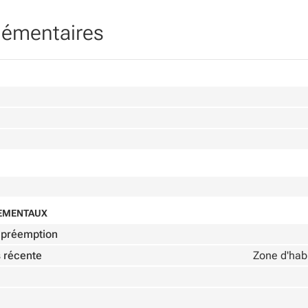
lémentaires
NEMENTAUX
de préemption
s récente
Zone d'habi