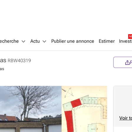
N
echerche
Actu
Publier une annonce
Estimer
Invest
aas
RBW40319
aas
Voir t