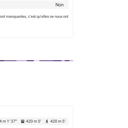
Non
sont manquantes, c’est qu’elles ne nous ont
 m 1' 37''
420 m 5'
420 m 5'