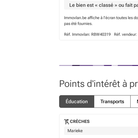
Le bien est « classé » ou fait 
Immovlan.be affiche à l’écran toutes les d
pas été fournies.
Réf. Immovlan:
RBW40319
Réf. vendeur:
Points d'intérêt à p
Éducation
Transports
CRÈCHES
Marieke