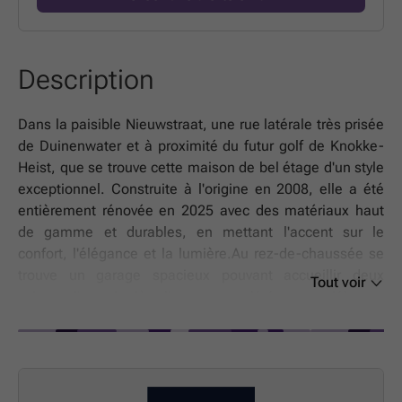
Description
Dans la paisible Nieuwstraat, une rue latérale très prisée
de Duinenwater et à proximité du futur golf de Knokke-
Heist, que se trouve cette maison de bel étage d'un style
exceptionnel. Construite à l'origine en 2008, elle a été
entièrement rénovée en 2025 avec des matériaux haut
de gamme et durables, en mettant l'accent sur le
confort, l'élégance et la lumière.Au rez-de-chaussée se
trouve un garage spacieux pouvant accueillir deux
Tout voir
voitures l'une derrière l'autre, complété par un débarras
pratique équipé de placards intégrés et de branchements
pour lave-linge et sèche-linge. On y trouve également
des toilettes séparées pour les invités et un accès à
l'agréable jardin orienté sud.Le premier étage constitue