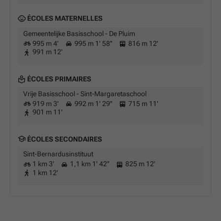
ÉCOLES MATERNELLES
Gemeentelijke Basisschool - De Pluim
995 m 4'
995 m 1' 58''
816 m 12'
991 m 12'
ÉCOLES PRIMAIRES
Vrije Basisschool - Sint-Margaretaschool
919 m 3'
992 m 1' 29''
715 m 11'
901 m 11'
ÉCOLES SECONDAIRES
Sint-Bernardusinstituut
1 km 3'
1,1 km 1' 42''
825 m 12'
1 km 12'