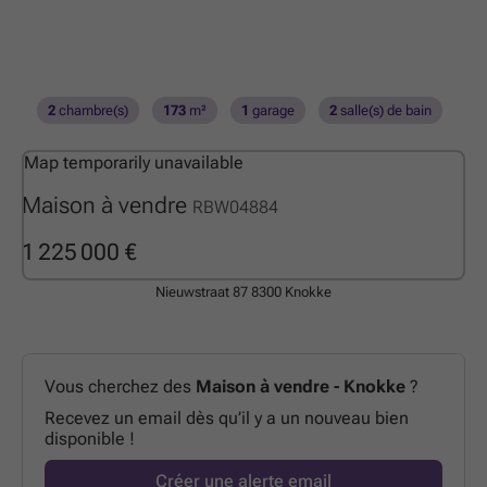
2
chambre(s)
173
m²
1
garage
2
salle(s) de bain
Map temporarily unavailable
Maison à vendre
RBW04884
1 225 000 €
Nieuwstraat 87
8300 Knokke
Vous cherchez des
Maison à vendre - Knokke
?
Recevez un email dès qu’il y a un nouveau bien
disponible !
Créer une alerte email