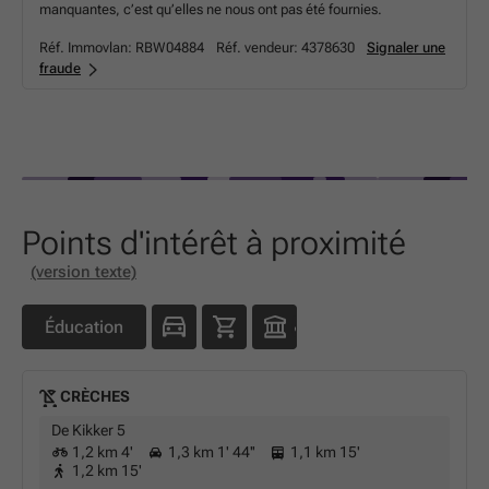
manquantes, c’est qu’elles ne nous ont pas été fournies.
Réf. Immovlan:
RBW04884
Réf. vendeur:
4378630
Signaler une
fraude
Points d'intérêt à proximité
(version texte)
Éducation
CRÈCHES
De Kikker 5
1,2 km 4'
1,3 km 1' 44''
1,1 km 15'
1,2 km 15'