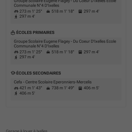
Groupe Scolaire Eugene Flagey - Du Coeur D'Ixelles Ecole
Communale N°4 D'Ixelles
273 m 1' 25''
518 m 1' 18''
297 m 4'
297 m 4'
ÉCOLES PRIMAIRES
Groupe Scolaire Eugene Flagey - Du Coeur D'Ixelles Ecole
Communale N°4 D'Ixelles
273 m 1' 25''
518 m 1' 18''
297 m 4'
297 m 4'
ÉCOLES SECONDAIRES
Cefa - Centre Scolaire Eperonniers-Mercelis
421 m 1' 43''
738 m 1' 49''
406 m 5'
406 m 5'
Garage à louer à Ixelles