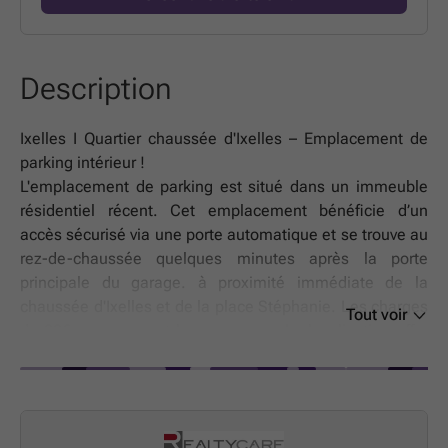
Description
Ixelles I Quartier chaussée d'Ixelles – Emplacement de
parking intérieur !
L'emplacement de parking est situé dans un immeuble
résidentiel récent. Cet emplacement bénéficie d’un
accès sécurisé via une porte automatique et se trouve au
rez-de-chaussée quelques minutes après la porte
principale du garage. à proximité immédiate de la
chaussée d'Ixelles et de la place Stéphanie. Les charges
Tout voir
de 20€ comprennent les communs. La localisation offre
un accès facile aux commodités (transports publics,
commerces, restaurants, espaces verts, écoles…). Les
superficies données ci-dessus sont à titre indicatif. De
plus, les informations reprises dans l’annonce sont non