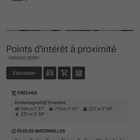
Points d'intérêt à proximité
(version texte)
Éducation
CRÈCHES
Kinderdagverblijf Ernestine
104 m 1' 27''
716 m 1' 51''
221 m 2' 39''
221 m 2' 39''
ÉCOLES MATERNELLES