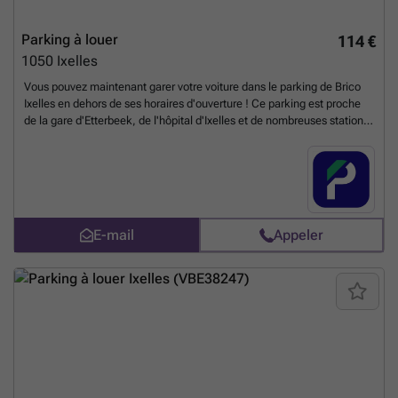
Parking à louer
114 €
1050
Ixelles
Vous pouvez maintenant garer votre voiture dans le parking de Brico
Ixelles en dehors de ses horaires d'ouverture ! Ce parking est proche
de la gare d'Etterbeek, de l'hôpital d'Ixelles et de nombreuses stations
de transports en commun, très pratique pour les résidents du quartier !
Places disponibles limitées, ne manquez pas votre chance, abonnez-
vous à ce parking maintenant ! Vous pouvez réserver directement
votre parking sur le lien suivant : ### %20-%20elsene/avenue-de-la-
couronne-330-ixelles-2630?
utm_source=ubiflow&utm_medium=referral&utm_campaign=parking
E-mail
Appeler
_listing&utm_content=be
En savoir plus ?