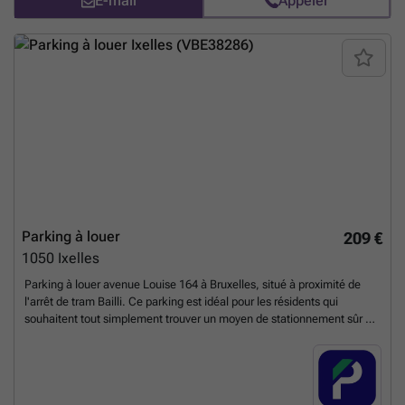
E-mail
Appeler
pouvez réserver directement votre parking sur le lien suivant : ###
En
savoir plus ?
Parking à louer
209 €
1050
Ixelles
Parking à louer avenue Louise 164 à Bruxelles, situé à proximité de
l'arrêt de tram Bailli. Ce parking est idéal pour les résidents qui
souhaitent tout simplement trouver un moyen de stationnement sûr et
facile non loin de leur logement, et disponible H24. L'accès de ce
parking se fait par badge. Réservez rapidement ou contactez-nous
pour plus informations. Vous pouvez réserver directement votre
parking sur le lien suivant : ###
En savoir plus ?