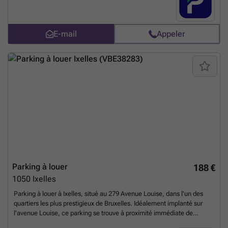
de leur logement. Réservez rapidement ou contactez-nous pour plus
informations. Vous pouvez réserver directement votre parking sur le
lien suivant : ### %20-%20elsene/avenue-louise-225-ville-de-
E-mail
Appeler
bruxelles-2860?
utm_source=ubiflow&utm_medium=referral&utm_campaign=parking
_listing&utm_content=be
En savoir plus ?
Parking à louer
188 €
1050
Ixelles
Parking à louer à Ixelles, situé au 279 Avenue Louise, dans l'un des
quartiers les plus prestigieux de Bruxelles. Idéalement implanté sur
l'avenue Louise, ce parking se trouve à proximité immédiate de
nombreuses entreprises, boutiques haut de gamme, restaurants et