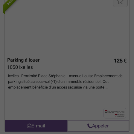
BEST OF
savoir plus ?
Parking à louer
125 €
1050
Ixelles
Ixelles I Proximité Place Stéphanie - Avenue Louise Emplacement de
parking situé au sous-sol (-1) d’un immeuble résidentiel. Cet
emplacement bénéficie d’un accès sécurisé via une porte
automatique et se trouve dans un quartier recherché, à proximité
immédiate de l’Avenue Louise, des transports en commun et de
nombreux commerces. Idéal, ce parking représente une solution
pratique pour les résidents du quartier, les professionnels ou toute
personne recherchant une place de stationnement sécurisée.
En
savoir plus ?
E-mail
Appeler