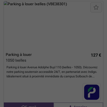
plus d’informations ou pour planifier une visite. Contact : ### par
SMS. ✉️ E-mail : ### Soyez tranquille, votre voiture le mérite !
En
savoir plus ?
Parking à louer
127 €
1050
Ixelles
Parking à louer Avenue Adolphe Buyl 110 (Ixelles - 1050). Découvrez
notre parking souterrain accessible 24/7, en partenariat avec Indigo.
Idéalement situé à proximité immédiate du campus Solbosch de
l'ULB, entre le Cimetière d'Ixelles et le Bois de la Cambre. Ce parking,
proche de l'avenue Général Jacques, est également bien desservi par
les transports en commun (bus 71 et trams 8 et 25). Parfait pour les
étudiants, les travailleurs et les habitants du quartier, ce parking offre
une solution pratique et sécurisée. Contactez-nous dès à présent pour
être mis en relation avec Indigo et finaliser votre réservation ! Vous