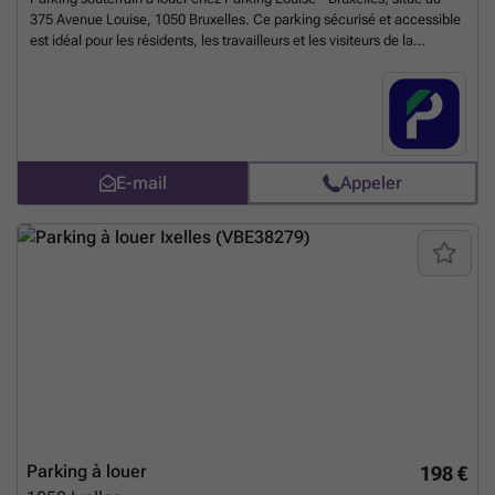
375 Avenue Louise, 1050 Bruxelles. Ce parking sécurisé et accessible
est idéal pour les résidents, les travailleurs et les visiteurs de la
prestigieuse avenue Louise. Proche des commerces, restaurants et
transports en commun, il offre une solution pratique et fiable.
Réservez votre place dès aujourd'hui ! Vous pouvez réserver
directement votre parking sur le lien suivant : ###
En savoir plus ?
E-mail
Appeler
Parking à louer
198 €