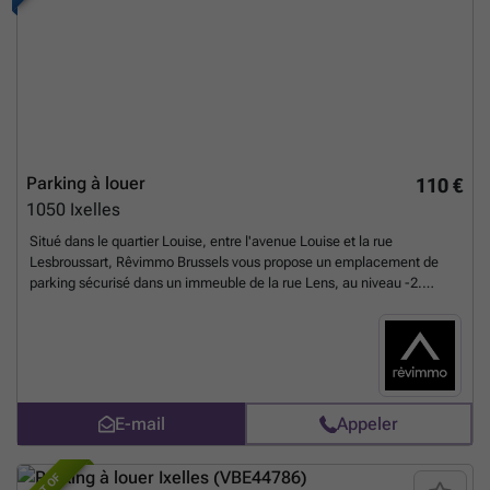
Parking à louer
110 €
1050
Ixelles
Situé dans le quartier Louise, entre l'avenue Louise et la rue
Lesbroussart, Rêvimmo Brussels vous propose un emplacement de
parking sécurisé dans un immeuble de la rue Lens, au niveau -2.
L'accès au parking se fait par un ascenseur voiture, réservé
exclusivement aux résidents de l'immeuble et aux occupants du
parking, garantissant ainsi une sécurité optimale. Parking 10 : 2m20 x
5m. Proche de toutes les commodités : transports en commun,
écoles, commerces, parc. Charges communes de 30€/mois
(électricité des parties communes, assurance). Une très belle
E-mail
Appeler
opportunité à saisir. Pour toutes informations et visites, contactez
nous : Rêvimmo Brussels - ### - ### . Annonce non contractuelle,
sous réserve de modification. Mesures fournies à titre indicatif.
En