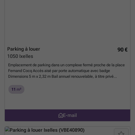
Parking à louer
90 €
1050
Ixelles
Emplacement de parking dans un complexe fermé proche de la place
Fernand Cocq Accès aisé par porte automatique avec badge
Dimensions 5 m x 2,32 m Bail annuel renouvelable, à titre privé
Garantie de deux mois de loyer Libre à partir du 15 juillet 2026
En
savoir plus ?
11
m²
E-mail