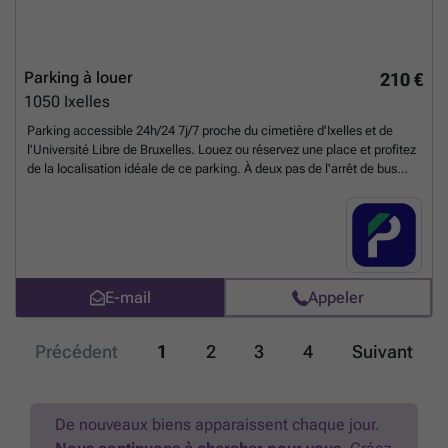
Parking à louer
210 €
1050
Ixelles
Parking accessible 24h/24 7j/7 proche du cimetière d'Ixelles et de
l'Université Libre de Bruxelles. Louez ou réservez une place et profitez
de la localisation idéale de ce parking. À deux pas de l'arrêt de bus
Buyl et des lignes de tram 7 et 25 à l'arrêt Roffiaen, vous avez
également la gare d'Etterbeek à moins de 10 minutes à pied.
N'attendez pas et profitez des durées de location flexibles (Journée en
semaine, 24/7) et garez votre voiture en toute sécurité à Ixelles. Vous
pouvez réserver directement votre parking sur le lien suivant : ###
%20-%20elsene/avenue-des-saisons-98-ixelles-2851?
E-mail
Appeler
utm_source=ubiflow&utm_medium=referral&utm_campaign=parking
_listing&utm_content=be
En savoir plus ?
Précédent
1
2
3
4
Suivant
De nouveaux biens apparaissent chaque jour.