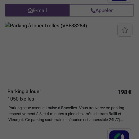
E-mail
Appeler
Parking à louer
198 €
1050
Ixelles
Parking situé avenue Louise à Bruxelles. Vous trouverez ce parking
respectivement à 3 et 4 minutes à pied des arrêts de tram Bailli et
Vleurgat. Ce parking souterrain et sécurisé est accessible 24h/7j.
Endroit idéal pour les visiteurs qui découvrent la célèbre avenue Louise
et ses alentours mais également pour les résidents qui souhaitent tout
simplement trouver un moyen de stationnement sûr et facile non loin