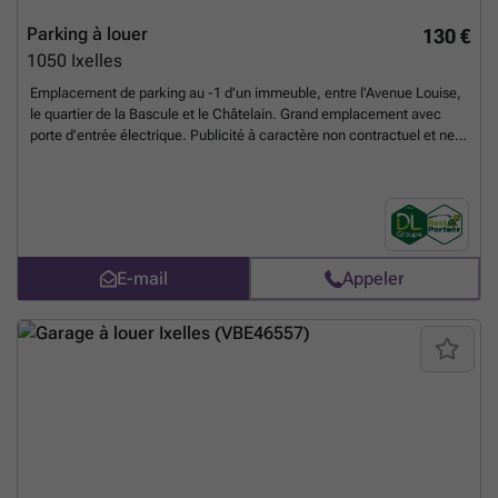
Parking à louer
130 €
1050
Ixelles
Emplacement de parking au -1 d'un immeuble, entre l'Avenue Louise,
le quartier de la Bascule et le Châtelain. Grand emplacement avec
porte d'entrée électrique. Publicité à caractère non contractuel et ne
constituant pas une offre. Les propriétaires se réservent le droit de
décision, d'acceptation ou non sur toute(s) offre(s) soumise(s) pour
leur bien.
En savoir plus ?
E-mail
Appeler