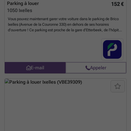
Parking à louer
152 €
1050
Ixelles
Vous pouvez maintenant garer votre voiture dans le parking de Brico
Ixelles (Avenue de la Couronne 330) en dehors de ses horaires
d'ouverture ! Ce parking est proche de la gare d'Etterbeek, de l'hôpital
d'Ixelles et de nombreuses stations de transports en commun, très
pratique pour les résidents du quartier ! Places disponibles limitées, ne
manquez pas votre chance, abonnez-vous à ce parking maintenant !
Vous pouvez réserver directement votre parking sur le lien suivant :
### %20-%20elsene/avenue-de-la-couronne-330-ixelles-2742?
utm_source=ubiflow&utm_medium=referral&utm_campaign=parking
E-mail
Appeler
_listing&utm_content=be
En savoir plus ?