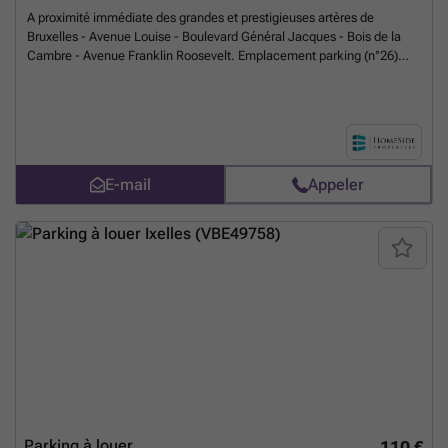
A proximité immédiate des grandes et prestigieuses artères de
Bruxelles - Avenue Louise - Boulevard Général Jacques - Bois de la
Cambre - Avenue Franklin Roosevelt. Emplacement parking (n°26)
situé dans un immeuble neuf achevé en 2020. L'emplacement est
situé au sous-sol -2 et est idéal pour une citadine ou petite berline.
PAS DE CHARGES COMMUNES Libre le 01/07/2025, Garantie locative
: 2 mois, Bail de minimum 1an. TOUS LES PRIX ANNONCES
S'ENTENDENT HTVA (TVA : 21%) - Loyer TVAC : 121€/mois. Infos et
visites au ### ou sur ###
En savoir plus ?
E-mail
Appeler
Parking à louer
110 €