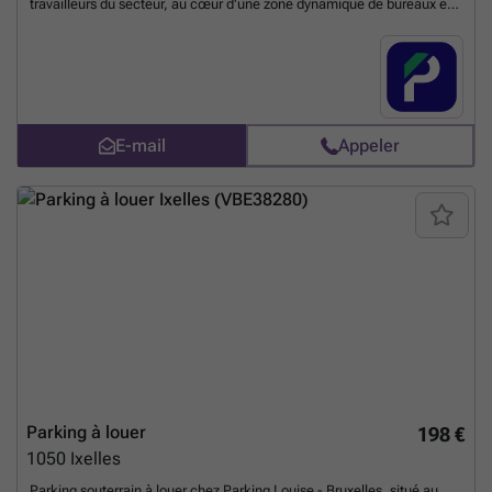
travailleurs du secteur, au cœur d'une zone dynamique de bureaux et
de commerces. Vous rejoignez facilement les transports en commun
via la station Louise (métro 2 et 6, trams 8, 92, 93, 97, bus 33).
Réservez votre place en ligne dès maintenant et simplifiez votre
stationnement dans l'un des quartiers les plus prisés de Bruxelles.
Vous pouvez réserver directement votre parking sur le lien suivant :
###
En savoir plus ?
E-mail
Appeler
Parking à louer
198 €
1050
Ixelles
Parking souterrain à louer chez Parking Louise - Bruxelles, situé au