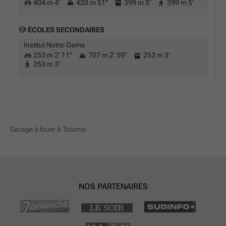
404 m 4'
420 m 51''
399 m 5'
399 m 5'
ÉCOLES SECONDAIRES
Institut Notre-Dame
253 m 2' 11''
707 m 2' 59''
253 m 3'
253 m 3'
Garage à louer à Tournai
NOS PARTENAIRES