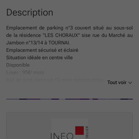
Description
Emplacement de parking n°3 couvert situé au sous-sol
de la résidence "LES CHORAUX" sise rue du Marché au
Jambon n°13/14 à TOURNAI.
Emplacement sécurisé et éclairé
Situation idéale en centre ville
Disponible
Loyer : 95€/ mois
Bail de droit commun 12 mois reconductible.
Tout voir
Pour tout renseignement et demande de visite : adressez
nous un courriel à l'adresse :
Contact
ou directement via
le lien présent sur notre site ou le portail consulté
Annonce et Informations, photos communiquées à tire
indicatif et non contractuelles, non opposables et sans
reconnaissance préjudiciable.