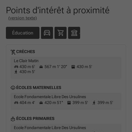
Points d'intérêt à proximité
(version texte)
Éducation
CRÈCHES
Le Clair Matin
430 m 6'
567 m 1' 20''
430 m 5'
430 m 5'
ÉCOLES MATERNELLES
Ecole Fondamentale Libre Des Ursulines
404 m 4'
420 m 51''
399 m 5'
399 m 5'
ÉCOLES PRIMAIRES
Ecole Fondamentale Libre Des Ursulines