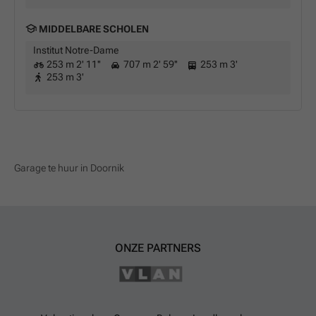
MIDDELBARE SCHOLEN
Institut Notre-Dame
253 m 2' 11''
707 m 2' 59''
253 m 3'
253 m 3'
Garage te huur in Doornik
ONZE PARTNERS