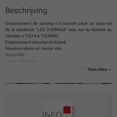
Beschrijving
Emplacement de parking n°3 couvert situé au sous-sol
de la résidence "LES CHORAUX" sise rue du Marché au
Jambon n°13/14 à TOURNAI.
Emplacement sécurisé et éclairé
Situation idéale en centre ville
Disponible
Loyer : 95€/ mois
Bail de droit commun 12 mois reconductible.
Toon alles
Pour tout renseignement et demande de visite : adressez
nous un courriel à l'adresse :
Contact
ou directement via
le lien présent sur notre site ou le portail consulté
Annonce et Informations, photos communiquées à tire
indicatif et non contractuelles, non opposables et sans
reconnaissance préjudiciable.