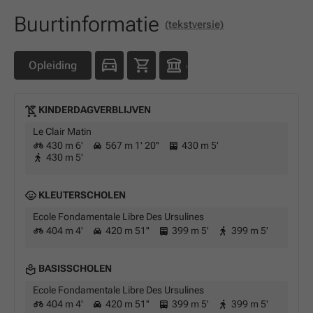
Buurtinformatie
(tekstversie)
Opleiding
KINDERDAGVERBLIJVEN
Le Clair Matin
430 m 6'
567 m 1' 20''
430 m 5'
430 m 5'
KLEUTERSCHOLEN
Ecole Fondamentale Libre Des Ursulines
404 m 4'
420 m 51''
399 m 5'
399 m 5'
BASISSCHOLEN
Ecole Fondamentale Libre Des Ursulines
404 m 4'
420 m 51''
399 m 5'
399 m 5'