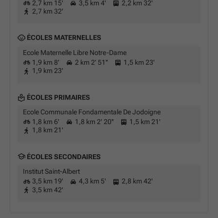
2,7 km 15'
3,5 km 4'
2,2 km 32'
2,7 km 32'
ÉCOLES MATERNELLES
Ecole Maternelle Libre Notre-Dame
1,9 km 8'
2 km 2' 51''
1,5 km 23'
1,9 km 23'
ÉCOLES PRIMAIRES
Ecole Communale Fondamentale De Jodoigne
1,8 km 6'
1,8 km 2' 20''
1,5 km 21'
1,8 km 21'
ÉCOLES SECONDAIRES
Institut Saint-Albert
3,5 km 19'
4,3 km 5'
2,8 km 42'
3,5 km 42'