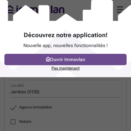
Guide des agences immobilières à Jambes
Découvrez notre application!
(5100)
Nouvelle app, nouvelles fonctionnalités !
JE RECHERCHE UN PROFESSIONNEL
Ouvrir Immovlan
Pas maintenant
Nom
Localité
Agence immobilière
Notaire