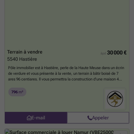
investisseur à la recherche d'un rendement attractif ou pour toute
entreprise souhaitant acquérir un site aux multiples possibilités
d'exploitation. Infos et visites : ###
En savoir plus ?
Terrain à vendre
30 000 €
àpd
5540
Hastière
Pôle immobilier est à Hastière, perle de la Haute Meuse dans un écrin
de verdure et vous présente à la vente, un terrain à bâtir boisé de 7
ares 96 centiares. Il vous permettra la construction d'une maison 4
façades moyennant accord de l'urbanisme sur le projet dont vous
rêvez. Faire offre à partir de 30 000 euros (sous réserve d'acceptation
796
m²
des vendeurs). Renseignements et visites: ###
En savoir plus ?
E-mail
Appeler