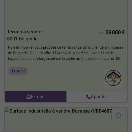
Terrain à vendre
59 000 €
àpd
5001
Belgrade
Pôle Immobilier vous propose ce terrain situé dans une rue en impasse
de Belgrade. Celui-ci offre 1734 m2 de superficie , avec 11 m de
façade à rue en s'élargissant sur la partie arrière boisée et plus de 50
m de profondeur, il est donc parfait pour la construction d'une maison
4 façades. Prix; Faire offre à partir de 59.000€ sous réserve
1734
m²
d'acceptation du propriétaire. Informations et visites: ###
En savoir
plus ?
E-mail
Appeler