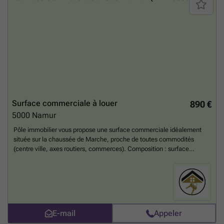
Surface commerciale à louer
890 €
5000
Namur
Pôle immobilier vous propose une surface commerciale idéalement
située sur la chaussée de Marche, proche de toutes commodités
(centre ville, axes routiers, commerces). Composition : surface
commerciale, wc privatif, terrasse et emplacements de parking. Loyer
: 890 euros + précompte et provision de charges à définir en fonction
de l'utilisation. Libre immédiatement. Infos et visites : ###
En savoir
plus ?
E-mail
Appeler