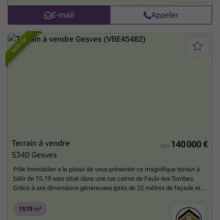
###
En savoir plus ?
E-mail
Appeler
BEST OF
Terrain à vendre
140 000 €
àpd
5340
Gesves
Pôle Immobilier a le plaisir de vous présenter ce magnifique terrain à
bâtir de 15,19 ares situé dans une rue calme de Faulx-les-Tombes.
Grâce à ses dimensions généreuses (près de 22 mètres de façade et
68 mètres de profondeur), cette parcelle vous offre une multitude de
possibilités architecturales. Vous pourrez y implanter une spacieuse
1519
m²
villa quatre façades tout en profitant d'un très beau jardin. Topographie