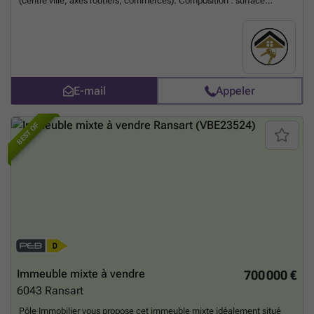
(centre ville, axes routiers, commerces). Composition : surface
commerciale, wc privatif, et emplacements de parking. Loyer : 460
euros + précompte et provision de charges à définir en fonction de
l'utilisation. Libre immédiatement. Infos et visites : ###
En savoir
plus ?
E-mail
Appeler
BEST OF
Immeuble mixte à vendre
700 000 €
6043
Ransart
Pôle Immobilier vous propose cet immeuble mixte idéalement situé