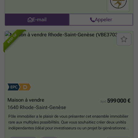
: Terrain plat, idéal pour réduire les coûts de terrassement. Libre de
constructeur : Choisissez vous-même votre entrepreneur et vos
architectes. Informations et visites : ###
En savoir plus ?
E-mail
Appeler
BEST OF
Maison à vendre
599 000 €
àpd
1640
Rhode-Saint-Genèse
Pôle immobilier a le plaisir de vous présenter cet ensemble immobilier
rare aux multiples possibilités. Que vous souhaitiez créer deux unités
indépendantes (idéal pour investisseurs ou un projet bi-générationnel)
ou les réunir en une vaste maison unifamiliale, ce bien s'adaptera à