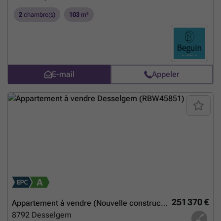
2
chambre(s)
103
m²
E-mail
Appeler
251 370 €
Appartement à vendre (Nouvelle construction)
8792
Desselgem