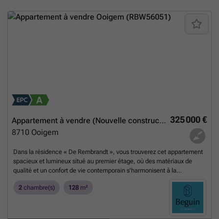
325 000 €
Appartement à vendre (Nouvelle construction)
8710
Ooigem
Dans la résidence « De Rembrandt », vous trouverez cet appartement
spacieux et lumineux situé au premier étage, où des matériaux de
qualité et un confort de vie contemporain s'harmonisent à la
perfection. Grâce à son agencement bien pensé et à son
2
chambre(s)
128
m²
emplacement central, cet appartement constitue un pied-à-terre idéal
pour ceux qui souhaitent vivre confortablement tout en réduisant leur
consommation d'énergie. De plus, sous réserve de remplir les
conditions requises, il est possible d'acquérir cet appartement au taux