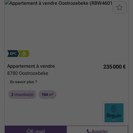
Appartement à vendre
235 000 €
8780
Oostrozebeke
.
En savoir plus ?
2
chambre(s)
104
m²
E-mail
Appeler