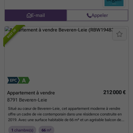
choix pour ceux qui recherchent un appartement récent offrant
espace, confort, finitions de qualité et la possibilité de bénéficier du
taux de TVA avantageux de 6 %. Intéressé(e) ? Contactez Luna via
E-mail
Appeler
### .
En savoir plus ?
BEST OF
212 000 €
Appartement à vendre
8791
Beveren-Leie
Situé au cœur de Beveren-Leie, cet appartement moderne à vendre
offre un cadre de vie contemporain dans une résidence construite en
2019. Avec une surface habitable de 66 m² et un agréable balcon de
2,5 m², ce bien immobilier présente un espace optimisé et lumineux. Il
1
chambre(s)
66
m²
est implanté au premier étage d’un immeuble équipé d’un ascenseur,