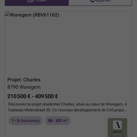
Projet: Charles
8790
Waregem
210 500 € - 409 500 €
Découvrez le projet résidentiel Charles, situé au cœur de Waregem, à
l'adresse Molenstraat 35. Ce nouveau développement de Ciril propose
un ensemble de maisons et d'appartements conçus pour répondre aux
1 - 3
chambre(s)
58 - 157
m²
besoins des familles souhaitant s'établir dans un environnement à la
fois paisible et pratique. Les logements offrent une architecture
intemporelle avec des matériaux de qualité, tout en étant conçus pour