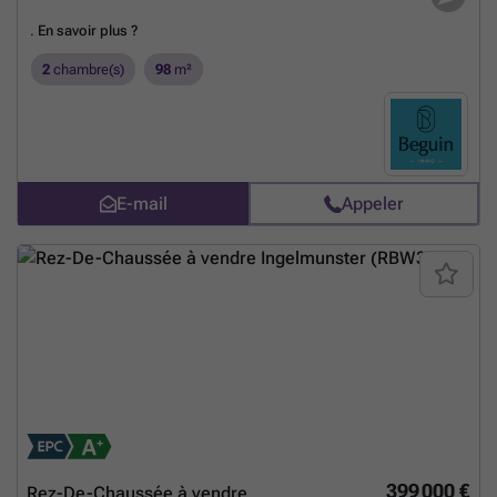
.
En savoir plus ?
2
chambre(s)
98
m²
E-mail
Appeler
399 000 €
Rez-De-Chaussée à vendre