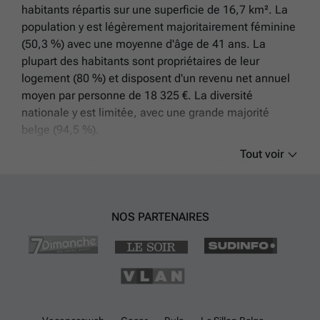
habitants répartis sur une superficie de 16,7 km². La
population y est légèrement majoritairement féminine
(50,3 %) avec une moyenne d'âge de 41 ans. La
plupart des habitants sont propriétaires de leur
logement (80 %) et disposent d'un revenu net annuel
moyen par personne de 18 325 €. La diversité
nationale y est limitée, avec une grande majorité
belge (94,5 %).
Tout voir
Le parc immobilier comprend environ 18,5 %
d'immeubles à appartements, ce qui correspond à des
buildings ou immeubles représentant 17,9 %. Les
appartements à vendre sont actuellement au nombre
NOS PARTENAIRES
de deux. Les prix observés vont de 93 000 € à 235 000
€, avec un prix moyen d'environ 164 000 €. La taille
moyenne des logements est supérieure à la moyenne
nationale avec environ 6,1 pièces par logement.
La commune bénéficie d'un réseau routier accessible