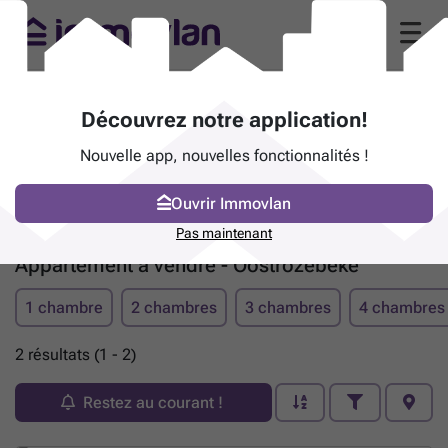
Découvrez notre application!
Nouvelle app, nouvelles fonctionnalités !
Ouvrir Immovlan
Pas maintenant
Appartement à vendre - Oostrozebeke
1 chambre
2 chambres
3 chambres
4 chambres
2 résultats (1 - 2)
Restez au courant !