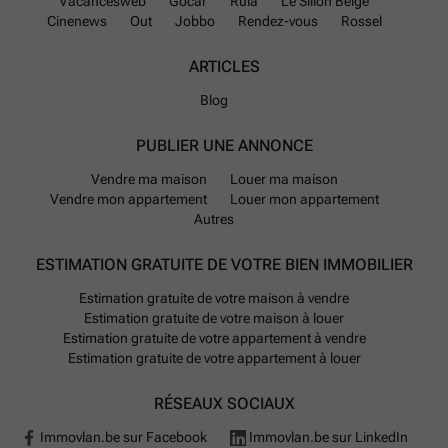
Vacancesweb
Gocar
Rula
Le Sillon Belge
grâce notamment aux autoroutes A14/E17 et
Cinenews
Out
Jobbo
Rendez-vous
Rossel
A17/E403 accessibles respectivement en 14 et 17
ARTICLES
minutes en voiture. Plusieurs routes nationales
passent aussi par Oostrozebeke (N305, N327, N357 et
Blog
N382). Côté transports en commun, six lignes de bus
De Lijn desservent la commune, facilitant les
PUBLIER UNE ANNONCE
déplacements vers les villes alentour.
Vendre ma maison
Louer ma maison
Vendre mon appartement
Louer mon appartement
Les familles ont à disposition plusieurs structures
Autres
scolaires : deux crèches ainsi que des écoles
maternelles et primaires sont présentes sur place. Les
ESTIMATION GRATUITE DE VOTRE BIEN IMMOBILIER
commerces comprennent un Aldi et un Colruyt pour
Estimation gratuite de votre maison à vendre
les courses quotidiennes. Il n'y a pas d'offres
Estimation gratuite de votre maison à louer
officielles de partage de vélos ou de voitures ni de
Estimation gratuite de votre appartement à vendre
stations de recharge pour véhicules électriques sur le
Estimation gratuite de votre appartement à louer
territoire communal. L'aéroport le plus proche est celui
RÉSEAUX SOCIAUX
de Wevelgem, accessible en environ 22 minutes en
voiture.
Immovlan.be sur Facebook
Immovlan.be sur LinkedIn