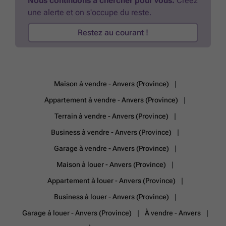
Nous continuons à chercher pour vous.
Créez
N’hésitez pas à saisir cette occasion pour sécuriser votre
une alerte et on s'occupe du reste.
stationnement dans un secteur recherché.
En savoir plus ?
Restez au courant !
Maison à vendre - Anvers (Province)
Appartement à vendre - Anvers (Province)
Terrain à vendre - Anvers (Province)
Business à vendre - Anvers (Province)
Garage à vendre - Anvers (Province)
Maison à louer - Anvers (Province)
Appartement à louer - Anvers (Province)
Business à louer - Anvers (Province)
Garage à louer - Anvers (Province)
À vendre - Anvers