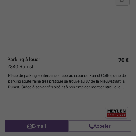
Parking à louer
70 €
2840
Rumst
Place de parking souterraine située au cœur de Rumst Cette place de
parking souterraine très pratique se trouve au 87 de la Nieuwstraat, à
Rumst. Grâce à son accès aisé et à son emplacement central, elle
constitue la solution idéale pour garer votre voiture en toute sécurité.
La place de parking est située dans un complexe immobilier bien
entretenu et est facilement accessible. De plus, elle est disponible
immédiatement. Situation Située dans un emplacement central à
Rumst, à proximité du centre-ville, des commerces, des quartiers
résidentiels et des principales voies d'accès. Grâce à son
E-mail
Appeler
emplacement idéal, vous bénéficiez d'un accès aisé. Caractéristiques
Place de parking souterraine Facilement accessible Emplacement