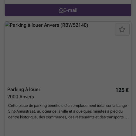
E-mail
Parking à louer
125 €
2000
Anvers
Cette place de parking bénéficie d'un emplacement idéal sur la Lange
Sint-Annastraat, au cœur de la ville et à quelques minutes à pied du
centre historique, des commerces, des restaurants et des transports
en commun La place de stationnement se trouve dans un parking
couvert facilement accessible et offre une solution pratique à ceux qui
souhaitent se garer en toute sécurité et en centre-ville à Anvers.