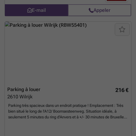
résidentiels et des principales voies d'accès. Grâce à son
E-mail
Appeler
emplacement idéal, vous bénéficiez d'un accès aisé. Caractéristiques
Place de parking souterraine Facilement accessible Emplacement
sécurisé dans un immeuble bien entretenu Disponible
immédiatement
En savoir plus ?
Parking à louer
216 €
2610
Wilrijk
Parking très spacieux dans un endroit pratique ! Emplacement : Très
bien situé le long de l'A12/ Boomsesteenweg. Situation idéale, à
seulement 5 minutes du ring d'Anvers et à +/- 30 minutes de Bruxelles.
Coût +10% + TVA, y compris le précompte immobilier, l'utilisation et
l'entretien des parties communes (routes, portails), l'éclairage de base
les tailles suivantes sont possibles : 3.000 m² 5.500/mois + TVA