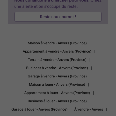
Nous continuons à chercher pour vous.
Créez
stratégique en fait une option pratique et économique. Pour toute
une alerte et on s'occupe du reste.
demande d’informations complémentaires ou pour organiser une
visite, n’hésitez pas à contacter notre agence afin de saisir cette
Restez au courant !
opportunité rare dans le secteur de Deurne.
En savoir plus ?
Maison à vendre - Anvers (Province)
Appartement à vendre - Anvers (Province)
Terrain à vendre - Anvers (Province)
Business à vendre - Anvers (Province)
Garage à vendre - Anvers (Province)
Maison à louer - Anvers (Province)
Appartement à louer - Anvers (Province)
Business à louer - Anvers (Province)
Garage à louer - Anvers (Province)
À vendre - Anvers