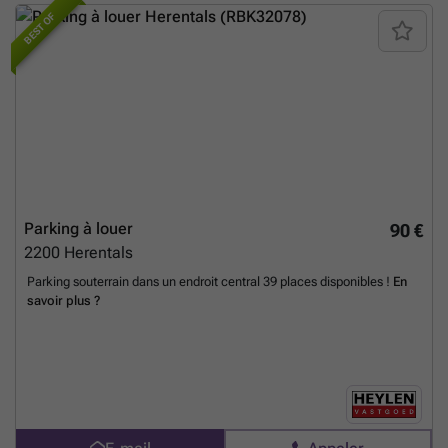
immédiate, vous pouvez donc commencer à utiliser votre espace dès
BEST OF
que vous le souhaitez. Ce parking représente une opportunité rare
pour ceux qui cherchent à sécuriser un stationnement dans une zone
très fréquentée de Herentals. Le tout pour un prix compétitif de 90 €
par mois. Pour plus d'informations ou pour organiser une visite,
veuillez nous contacter en utilisant les références mentionnées ci-
dessus.
En savoir plus ?
Parking à louer
90 €
2200
Herentals
Parking souterrain dans un endroit central 39 places disponibles !
En
savoir plus ?