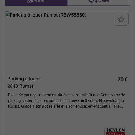
E-mail
Appeler
Parking à louer
70 €
2840
Rumst
Place de parking souterraine située au cœur de Rumst Cette place de
parking souterraine très pratique se trouve au 87 de la Nieuwstraat, à
Rumst. Grâce à son accès aisé et à son emplacement central, elle
constitue la solution idéale pour garer votre voiture en toute sécurité.
La place de parking est située dans un complexe immobilier bien
entretenu et est facilement accessible. De plus, elle est disponible
immédiatement. Situation Située dans un emplacement central à
Rumst, à proximité du centre-ville, des commerces, des quartiers