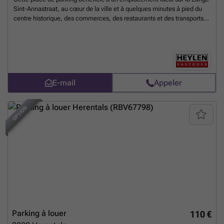
Sint-Annastraat, au cœur de la ville et à quelques minutes à pied du
centre historique, des commerces, des restaurants et des transports
en commun La place de stationnement se trouve dans un parking
couvert facilement accessible et offre une solution pratique à ceux qui
souhaitent se garer en toute sécurité et en centre-ville à Anvers.
Disponible immédiatement
En savoir plus ?
E-mail
Appeler
OPTION
Parking à louer
110 €