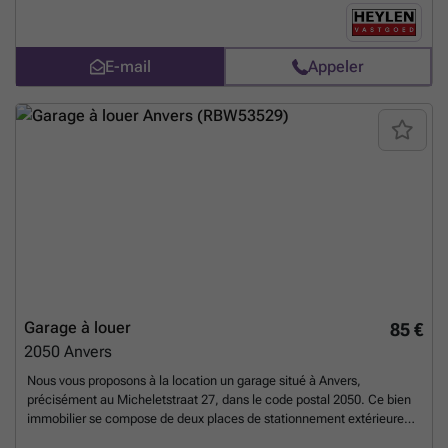
14.000 m² 25.666/mois + tva 29.000 m² 53.166/mois + tva Détails : En
partie immédiatement, en partie dans les 2 à 3 mois
En savoir plus ?
E-mail
Appeler
Garage à louer
85 €
2050
Anvers
Nous vous proposons à la location un garage situé à Anvers,
précisément au Micheletstraat 27, dans le code postal 2050. Ce bien
immobilier se compose de deux places de stationnement extérieures
numérotées 294 et 307, situées dans un complexe fermé et sécurisé.