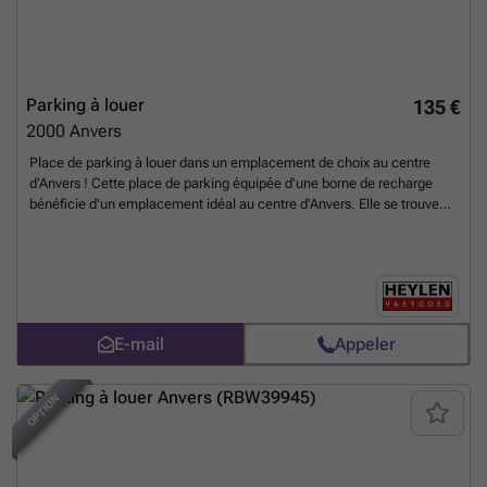
ou travailleur dans cette zone, cette solution de parking sécurisée
représente une opportunité rare à saisir. Pour toute information
complémentaire ou pour organiser une visite, n’hésitez pas à
contacter notre agence afin de concrétiser rapidement votre projet de
location.
En savoir plus ?
Parking à louer
135 €
2000
Anvers
Place de parking à louer dans un emplacement de choix au centre
d'Anvers ! Cette place de parking équipée d'une borne de recharge
bénéficie d'un emplacement idéal au centre d'Anvers. Elle se trouve
au niveau 3 et la hauteur maximale autorisée est de 1,75 m Disponible
à partir du 1er septembre 2026
En savoir plus ?
E-mail
Appeler
BEST OF
OPTION