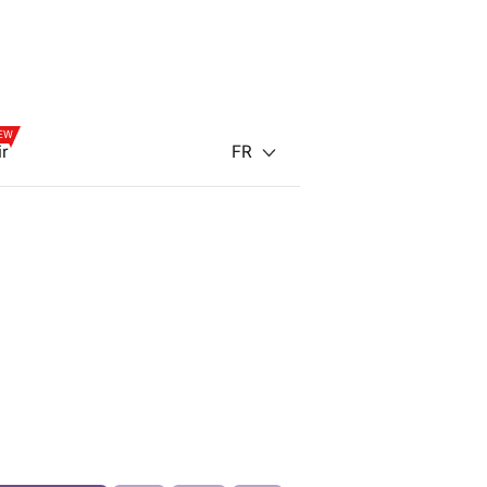
EW
FR
ir