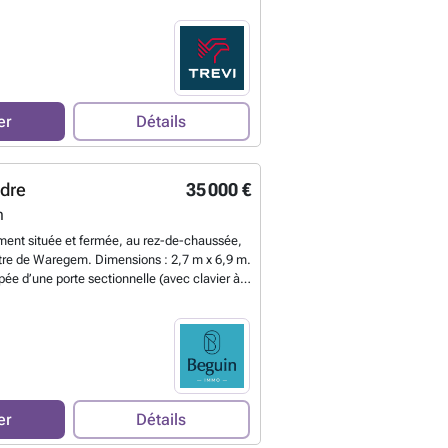
10 m Hauteur : 2,30 m
En savoir plus ?
er
Détails
ndre
35 000 €
m
ment située et fermée, au rez-de-chaussée,
ntre de Waregem. Dimensions : 2,7 m x 6,9 m.
pée d’une porte sectionnelle (avec clavier à
nde). Construction récente (2018). Plus
une visite sur place : ###
En savoir plus ?
er
Détails