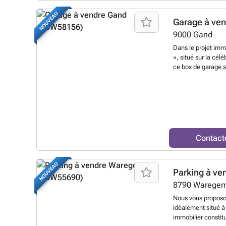
NOUVEAU
Garage à ve
9000
Gand
Dans le projet imm
», situé sur la cé
ce box de garage so
et verrouillable au
accessible via l’en
et fait partie d’u
entièrement fermé.
au long de l’année, 
box convient parfa
de stationnement s
Contact
également un exce
demande de parkin
Caractéristiques : 
NOUVEAU
Parking à ve
permanent 24h/24 
confortables Parki
8790
Warege
sécurisé et fermé P
Nous vous proposo
contactez Guilla
idéalement situé 
immobilier constit