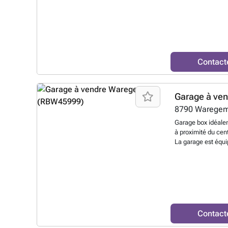
m Profondeur : 5,
Contact
Garage à ve
8790
Warege
Garage box idéale
à proximité du ce
La garage est équi
code et télécomma
d’informations ou 
Contact