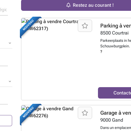
Restez au courant !
NOUVEAU
Parking à ve
8500
Courtrai
Parkeerplaats in he
Schouwburgplein.
?
Contact
NOUVEAU
Garage à ve
9000
Gand
Dans un emplacemen