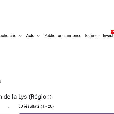
N
echerche
Actu
Publier une annonce
Estimer
Invest
)
 de la Lys (Région)
30 résultats (1 - 20)