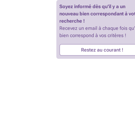
Soyez informé dès qu’il y a un
nouveau bien correspondant à vo
recherche !
Recevez un email à chaque fois qu
bien correspond à vos critères !
Restez au courant !