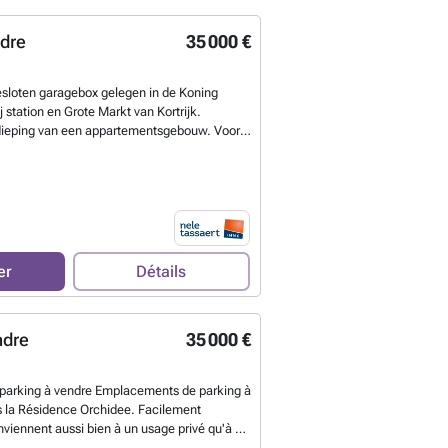
ndre
35 000 €
sloten garagebox gelegen in de Koning
ij station en Grote Markt van Kortrijk.
ieping van een appartementsgebouw. Voor
rs!!!
En savoir plus ?
er
Détails
ndre
35 000 €
arking à vendre Emplacements de parking à
s la Résidence Orchidee. Facilement
onviennent aussi bien à un usage privé qu'à un
imensions des emplacements : Largeur : 2,46