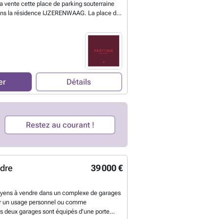
a vente cette place de parking souterraine
 dans la résidence IJZERENWAAG. La place de
ible par l'entrée située dans la Smedenpoort.
 • Identification : numéro 15 • Situation :
idence : IJZERENWAAG • Sécurisé et
ble • Emplacement idéal à proximité de la
de parking dans un emplacement de choix
'hésitez pas à nous contacter pour plus
Simon ### ou ###
En savoir plus ?
er
Détails
Restez au courant !
ndre
39 000 €
yens à vendre dans un complexe de garages
r un usage personnel ou comme
s deux garages sont équipés d'une porte