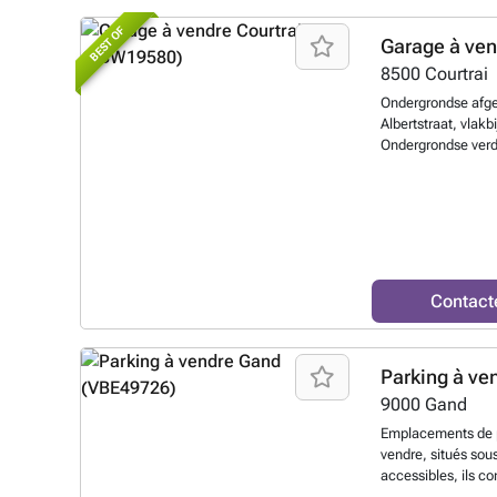
BEST OF
Garage à ve
8500
Courtrai
Ondergrondse afge
Albertstraat, vlakb
Ondergrondse verd
de vlugge beslisse
Contact
Parking à ve
9000
Gand
Emplacements de p
vendre, situés sou
accessibles, ils c
investissement. D