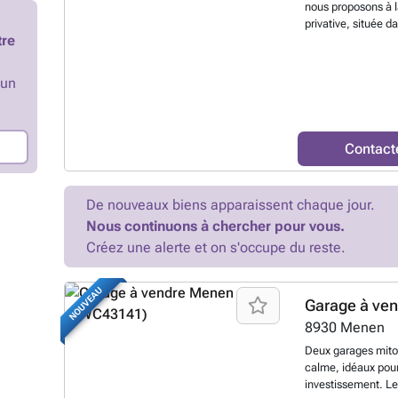
nous proposons à l
privative, située
tre
parking est access
CARACTÉRISTIQUES :
souterraine • Rés
’un
facilement accessi
gare Cette place 
vous intéresse ? N
d'informations. 
Contact
De nouveaux biens apparaissent chaque jour.
Nous continuons à chercher pour vous.
Créez une alerte et on s'occupe du reste.
NOUVEAU
Garage à ve
8930
Menen
Deux garages mito
calme, idéaux pou
investissement. Le