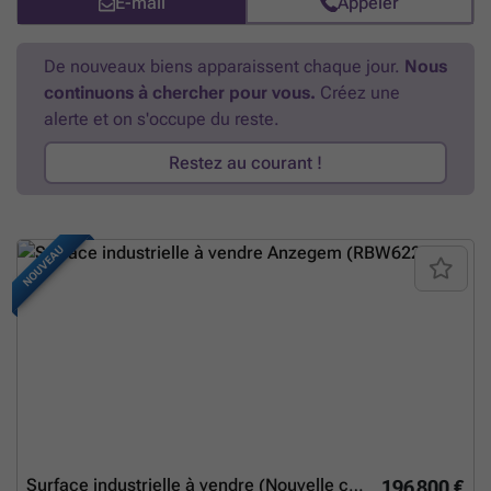
E-mail
Appeler
Andreas ###
En savoir plus ?
De nouveaux biens apparaissent chaque jour.
Nous
continuons à chercher pour vous.
Créez une
alerte et on s'occupe du reste.
Restez au courant !
NOUVEAU
Surface industrielle à vendre (Nouvelle construction)
196 800 €