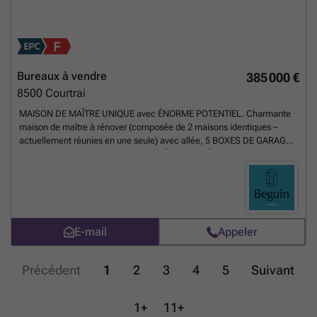
Bureaux à vendre
385 000 €
8500
Courtrai
MAISON DE MAÎTRE UNIQUE avec ÉNORME POTENTIEL. Charmante
maison de maître à rénover (composée de 2 maisons identiques –
actuellement réunies en une seule) avec allée, 5 BOXES DE GARAGE
et jardin. Idéale pour une activité LIBÉRALE/INDÉPENDANTE ou un
cabinet de groupe. Un potentiel énorme. Activité liée à l’enseignement
obligatoire. Visite sur rendez-vous : ###
En savoir plus ?
E-mail
Appeler
Précédent
1
2
3
4
5
Suivant
1+
11+