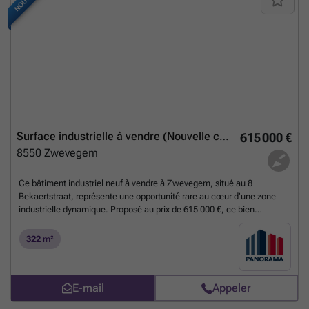
Surface industrielle à vendre (Nouvelle construction)
615 000 €
8550
Zwevegem
Ce bâtiment industriel neuf à vendre à Zwevegem, situé au 8
Bekaertstraat, représente une opportunité rare au cœur d’une zone
industrielle dynamique. Proposé au prix de 615 000 €, ce bien
immobilier moderne, construit en 2026, comprend une surface totale
de 322 m² sur une parcelle de même superficie. Il se compose d’un
322
m²
bureau de 142 m² en état casco+ doté de finitions soignées telles que
des revêtements de sol en carrelage céramique, des installations
électriques avec prises, interrupteurs et points lumineux, ainsi que
E-mail
Appeler
d’équipements contemporains comme la vidéophonie, un sanitaire
intégré, une unité extérieure individuelle pour le système de