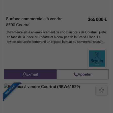
Surface commerciale à vendre
365 000 €
8500
Courtrai
Commerce situé en emplacement de choix au cœur de Courtrai : juste
en face de la Place du Théâtre et à deux pas de la Grand-Place. Le
rez-de-chaussée comprend un espace bureau ou commerce spacieux
(75 m²) avec un local de rangement pratique et des installations
sanitaires. Le premier étage se compose d’une cuisine, d’un
bureau/salle de réunion et de deux grands espaces de bureau. Au
deuxième étage se trouvent encore un bureau supplémentaire et un
espace de rangement. POINTS FORTS : beaucoup d’espace de
rangement, plusieurs bureaux, EMPLACEMENT IDÉAL, centre
E-mail
Appeler
commercial. Idéal également comme bien de rapport à mettre en
location! Visites sur rendez-vous : ###
En savoir plus ?
NOUVEAU