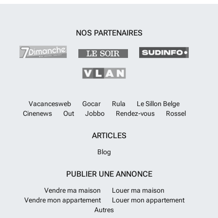
met ligbad. De ruime sauna maakt de luxe in deze mooie woning
compleet. Rendement – eigen gebruik – verhuur Op Eifelpark
Kronenburger See is verhuur van de accommodatie mogelijk, maar
niet verplicht. Download nu de brochure en bekijk de jaarlijkse kosten
NOS PARTENAIRES
en eventuele opbrengsten van de woning.
En savoir plus ?
Vacancesweb
Gocar
Rula
Le Sillon Belge
Cinenews
Out
Jobbo
Rendez-vous
Rossel
ARTICLES
Blog
PUBLIER UNE ANNONCE
Vendre ma maison
Louer ma maison
Vendre mon appartement
Louer mon appartement
Autres