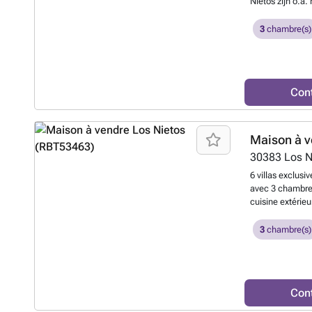
Nietos zijn o.a.
voorzieningen o
strand, groot t
3
chambre(s)
Con
Maison à v
30383
Los N
6 villas exclusi
avec 3 chambres
cuisine extérie
Chaque maison 
et fonctionnels,
3
chambre(s)
équipée, avec de
tandis que les 
touche de luxe.
rangement grâce
Con
préinstallée da
idyllique à l'a