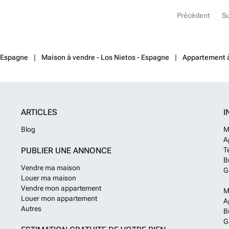
propre port de p
Précédent
Su
récréatives, de
côte est un tré
belles plages, p
Avec une tempér
Nietos est une d
 Espagne
Maison à vendre - Los Nietos - Espagne
Appartement à
cherchiez une 
propriétés offre
décontracté de 
obtenir la derni
quotidiennement
ARTICLES
I
sommes heureux 
magnifique côt
Blog
M
A
PUBLIER UNE ANNONCE
T
B
Vendre ma maison
G
Louer ma maison
Vendre mon appartement
M
Louer mon appartement
A
Autres
B
G