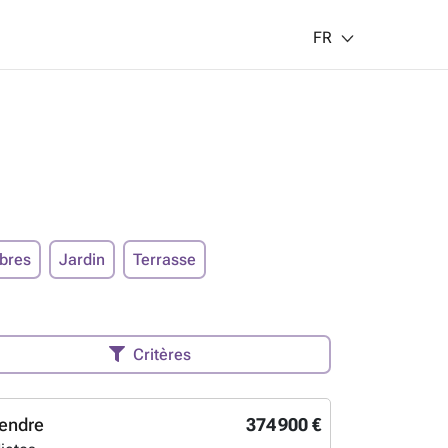
FR
bres
Jardin
Terrasse
Critères
endre
374 900 €