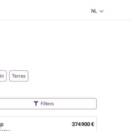
NL
in
Terras
Filters
op
374 900 €