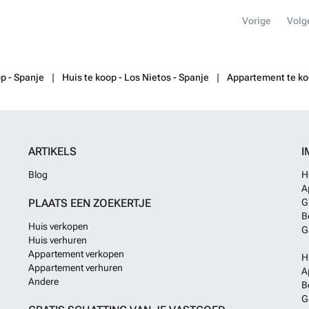
jachthaven, bied
Vorige
Volg
watersporten to
een natuurlijke
stranden, perfe
gemiddelde jaar
Nietos het hele
op - Spanje
Huis te koop - Los Nietos - Spanje
Appartement te ko
bent naar een v
bieden de perfe
van de Costa Cá
prijslijst, aang
van de verkoop 
ARTIKELS
I
uw droomhuis a
Blog
H
A
PLAATS EEN ZOEKERTJE
G
B
Huis verkopen
G
Huis verhuren
Appartement verkopen
H
Appartement verhuren
A
Andere
B
G