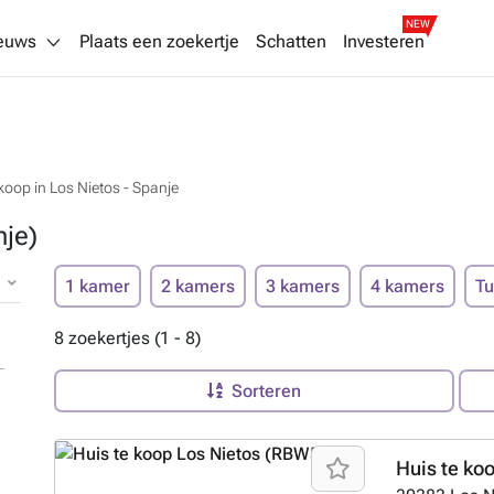
NEW
euws
Plaats een zoekertje
Schatten
Investeren
koop in Los Nietos - Spanje
nje)
1 kamer
2 kamers
3 kamers
4 kamers
Tu
8 zoekertjes (1 - 8)
Sorteren
Huis te ko