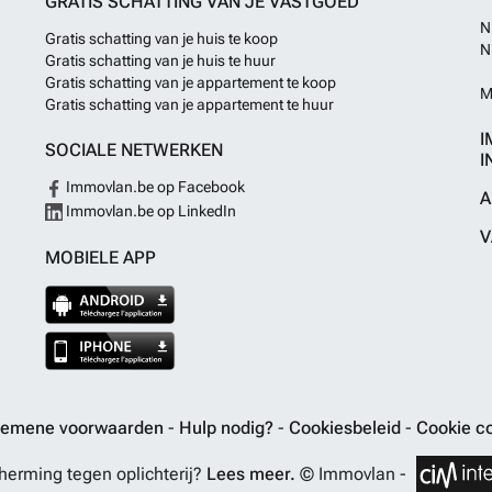
GRATIS SCHATTING VAN JE VASTGOED
N
Gratis schatting van je huis te koop
N
Gratis schatting van je huis te huur
Gratis schatting van je appartement te koop
M
Gratis schatting van je appartement te huur
I
SOCIALE NETWERKEN
I
Immovlan.be op Facebook
A
Immovlan.be op LinkedIn
V
MOBIELE APP
gemene voorwaarden
-
Hulp nodig?
-
Cookiesbeleid
-
Cookie co
erming tegen oplichterij?
Lees meer.
© Immovlan -