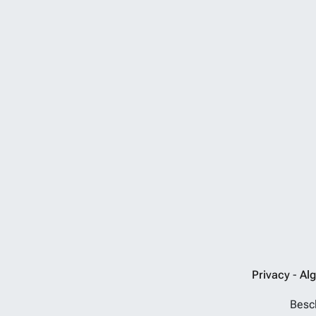
Privacy
-
Al
Besch