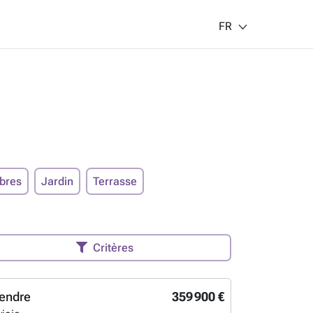
FR
bres
Jardin
Terrasse
Critères
endre
359 900 €