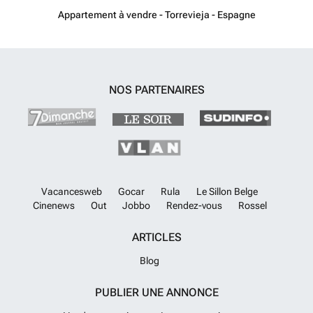
woonkamer en extra voorzieningen zoals een kelder en opslagruimte.
Appartement à vendre - Torrevieja - Espagne
Een dakterras-solarium biedt extra buitenruimte die geschikt is voor
ontspanning en recreatie. ALC-01243
En savoir plus ?
NOS PARTENAIRES
Vacancesweb
Gocar
Rula
Le Sillon Belge
Cinenews
Out
Jobbo
Rendez-vous
Rossel
ARTICLES
Blog
PUBLIER UNE ANNONCE